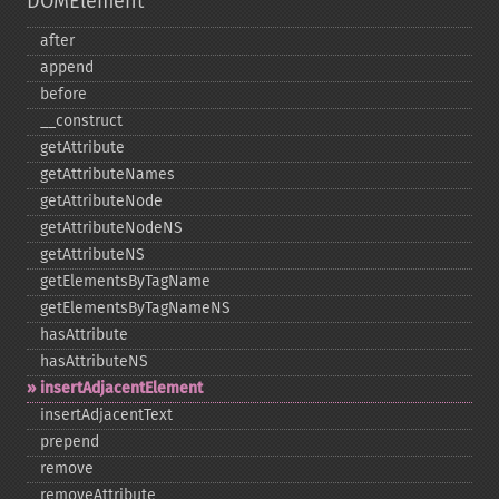
DOMElement
after
append
before
_​_​construct
getAttribute
getAttributeNames
getAttributeNode
getAttributeNodeNS
getAttributeNS
getElementsByTagName
getElementsByTagNameNS
hasAttribute
hasAttributeNS
insertAdjacentElement
insertAdjacentText
prepend
remove
removeAttribute