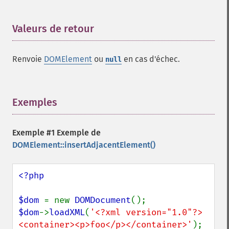
Valeurs de retour
¶
Renvoie
DOMElement
ou
en cas d'échec.
null
Exemples
¶
Exemple #1 Exemple de
DOMElement::insertAdjacentElement()
<?php

$dom 
= new 
DOMDocument
$dom
->
loadXML
(
'<?xml version="1.0"?>
<container><p>foo</p></container>'