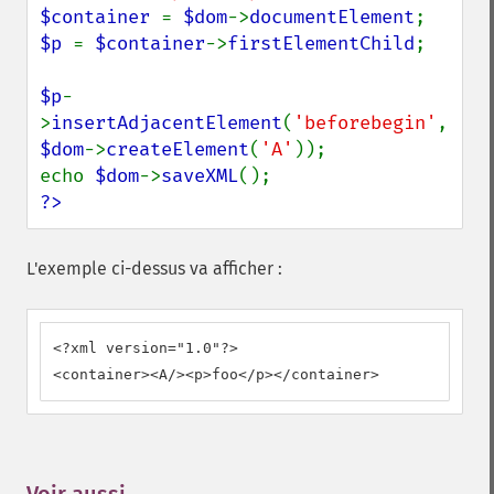
$container 
= 
$dom
->
documentElement
$p 
= 
$container
->
firstElementChild
;

$p
-
>
insertAdjacentElement
(
'beforebegin'
, 
$dom
->
createElement
(
'A'
));

echo 
$dom
->
saveXML
?>
L'exemple ci-dessus va afficher :
<?xml version="1.0"?>

<container><A/><p>foo</p></container>