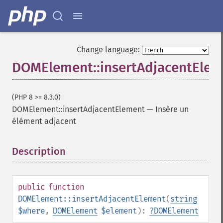
Change language:
DOMElement::insertAdjacentElem
(PHP 8 >= 8.3.0)
DOMElement::insertAdjacentElement
—
Insère un
élément adjacent
Description
¶
public
function
DOMElement::insertAdjacentElement
(
string
$where
,
DOMElement
$element
):
?
DOMElement