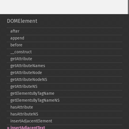
DOMElement
after
append
before
_​_​construct
getAttribute
getAttributeNames
getAttributeNode
getAttributeNodeNS
getAttributeNS
getElementsByTagName
getElementsByTagNameNS
hasAttribute
hasAttributeNS
insertAdjacentElement
insertAdjacentText