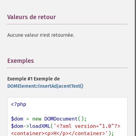
Valeurs de retour
¶
Aucune valeur n'est retournée.
Exemples
¶
Exemple #1 Exemple de
DOMElement::insertAdjacentText()
<?php

$dom 
= new 
DOMDocument
$dom
->
loadXML
(
'<?xml version="1.0"?>
<container><p>H</p></container>'
);
