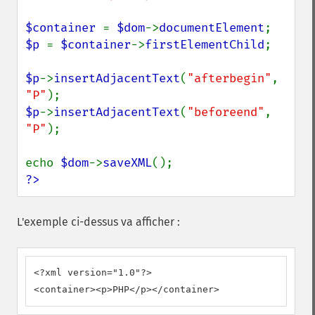
$container 
= 
$dom
->
documentElement
$p 
= 
$container
->
firstElementChild
;

$p
->
insertAdjacentText
(
"afterbegin"
, 
"P"
$p
->
insertAdjacentText
(
"beforeend"
, 
"P"
);

echo 
$dom
->
saveXML
?>
L'exemple ci-dessus va afficher :
<?xml version="1.0"?>

<container><p>PHP</p></container>