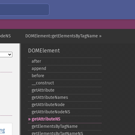
NodeNS
DOMElement::getElementsByTagName »
DOMElement
after
append
before
_​_​construct
getAttribute
getAttributeNames
getAttributeNode
getAttributeNodeNS
getAttributeNS
getElementsByTagName
ng
getElementsByTagNameNS