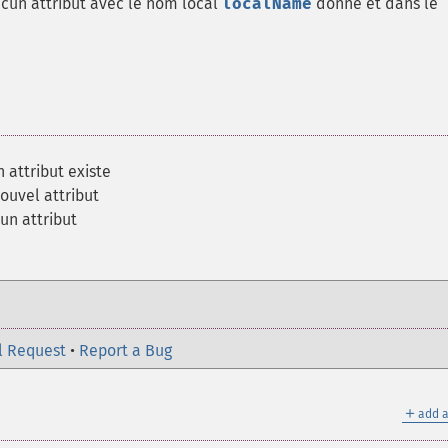
aucun attribut avec le nom local
localName
donné et dans le
n attribut existe
ouvel attribut
 un attribut
l Request
•
Report a Bug
＋
add a