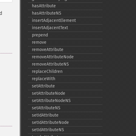
hasAttribute
d
hasAttributeNS
insertAdjacentElement
insertAdjacentText
prepend
remove
removeAttribute
removeAttributeNode
removeAttributeNS
replaceChildren
replaceWith
setAttribute
setAttributeNode
setAttributeNodeNS
setAttributeNS
setIdAttribute
setIdAttributeNode
setIdAttributeNS