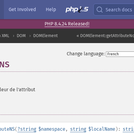
Get Involved
Help
Search docs
PHP 8.4.24 Released!
n XML
DOM
DOMElement
« DOMElement::getAttribute
Change language:
eNS
eur de l'attribut
buteNS
(
?
string
$namespace
,
string
$localName
):
stri