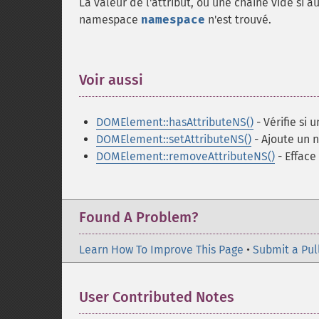
La valeur de l'attribut, ou une chaîne vide si 
namespace
namespace
n'est trouvé.
Voir aussi
¶
DOMElement::hasAttributeNS()
- Vérifie si u
DOMElement::setAttributeNS()
- Ajoute un n
DOMElement::removeAttributeNS()
- Efface
Found A Problem?
Learn How To Improve This Page
•
Submit a Pul
User Contributed Notes