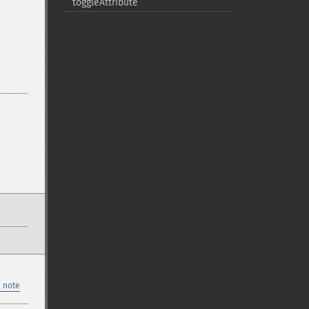
toggleAttribute
 note