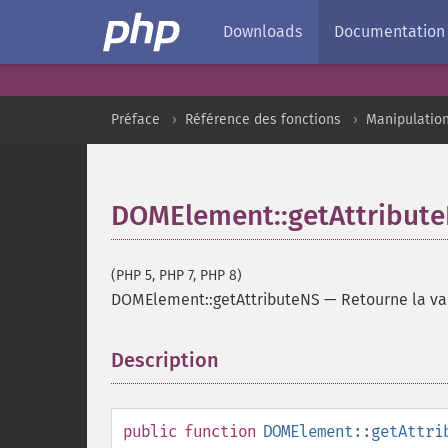
Downloads
Documentation
Préface
Référence des fonctions
Manipulatio
DOMElement::getAttribut
(PHP 5, PHP 7, PHP 8)
DOMElement::getAttributeNS
—
Retourne la val
Description
¶
public
function
DOMElement::getAttri