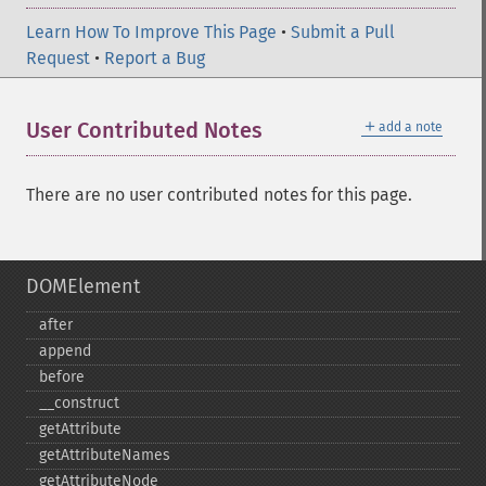
Learn How To Improve This Page
•
Submit a Pull
Request
•
Report a Bug
＋
User Contributed Notes
add a note
There are no user contributed notes for this page.
DOMElement
after
append
before
_​_​construct
getAttribute
getAttributeNames
getAttributeNode