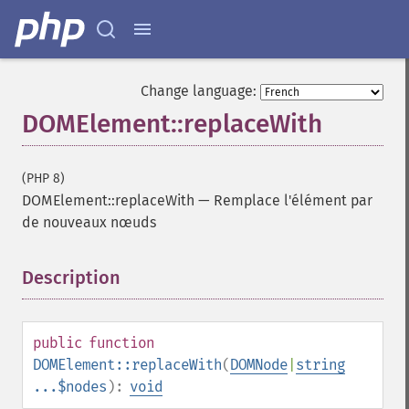
Change language:
DOMElement::replaceWith
(PHP 8)
DOMElement::replaceWith
—
Remplace l'élément par
de nouveaux nœuds
Description
¶
public
function
DOMElement::replaceWith
(
DOMNode
|
string
...$nodes
):
void