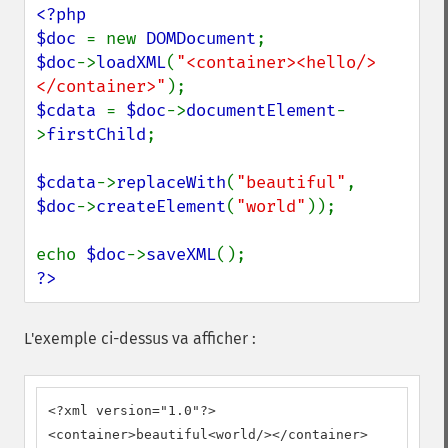
<?php

$doc 
= new 
DOMDocument
$doc
->
loadXML
(
"<container><hello/>
</container>"
$cdata 
= 
$doc
->
documentElement
-
>
firstChild
;

$cdata
->
replaceWith
(
"beautiful"
, 
$doc
->
createElement
(
"world"
));

echo 
$doc
->
saveXML
?>
L'exemple ci-dessus va afficher :
<?xml version="1.0"?>

<container>beautiful<world/></container>