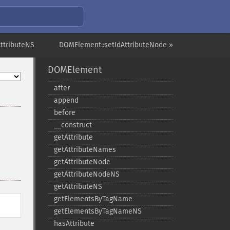
ttributeNS
DOMElement::setIdAttributeNode »
DOMElement
after
append
before
_​_​construct
getAttribute
getAttributeNames
getAttributeNode
getAttributeNodeNS
getAttributeNS
getElementsByTagName
getElementsByTagNameNS
hasAttribute