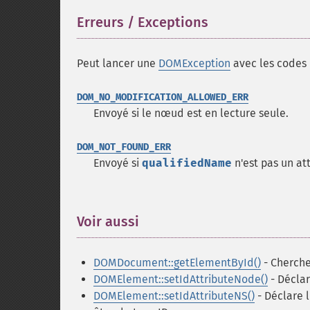
Erreurs / Exceptions
¶
Peut lancer une
DOMException
avec les codes d
DOM_NO_MODIFICATION_ALLOWED_ERR
Envoyé si le nœud est en lecture seule.
DOM_NOT_FOUND_ERR
Envoyé si
qualifiedName
n'est pas un at
Voir aussi
¶
DOMDocument::getElementById()
- Cherche
DOMElement::setIdAttributeNode()
- Déclar
DOMElement::setIdAttributeNS()
- Déclare l