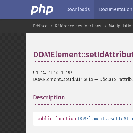
Downloads
Documentation
Préface
Référence des fonctions
Manipulatio
DOMElement::setIdAttribu
(PHP 5, PHP 7, PHP 8)
DOMElement::setIdAttribute
—
Déclare l'attrib
Description
¶
public
function
DOMElement::setIdAtt