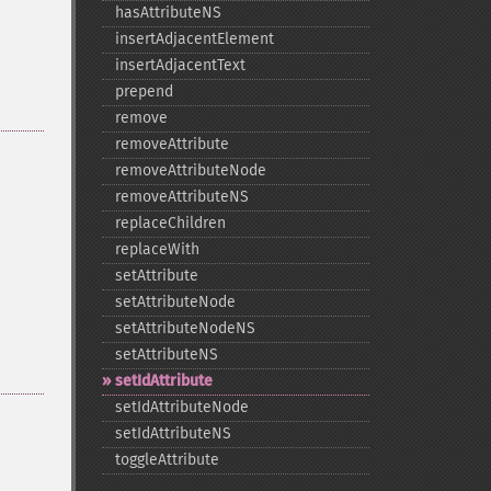
hasAttributeNS
insertAdjacentElement
insertAdjacentText
prepend
remove
removeAttribute
removeAttributeNode
removeAttributeNS
replaceChildren
replaceWith
setAttribute
setAttributeNode
setAttributeNodeNS
setAttributeNS
setIdAttribute
setIdAttributeNode
setIdAttributeNS
toggleAttribute