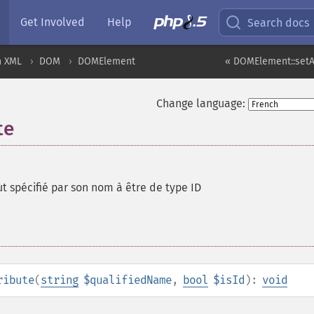
Get Involved
Help
Search docs
n XML
DOM
DOMElement
« DOMElement::setA
Change language:
te
ut spécifié par son nom à être de type ID
ribute
(
string
$qualifiedName
,
bool
$isId
):
void