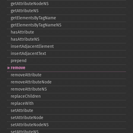
getAttributeNodeNS
getAttributeNS
getElementsByTagName
getElementsByTagNameNS
hasAttribute
hasAttributeNS
insertAdjacentElement
insertAdjacentText
prepend
remove
removeAttribute
removeAttributeNode
removeAttributeNS
replaceChildren
replaceWith
setAttribute
setAttributeNode
setAttributeNodeNS
setAttributeNS