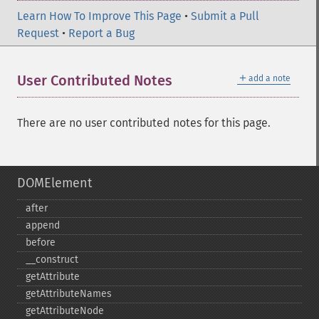
Learn How To Improve This Page
•
Submit a Pull
Request
•
Report a Bug
＋
User Contributed Notes
add a note
There are no user contributed notes for this page.
DOMElement
after
append
before
_​_​construct
getAttribute
getAttributeNames
getAttributeNode