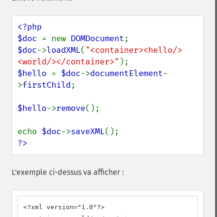
<?php

$doc 
= new 
DOMDocument
$doc
->
loadXML
(
"<container><hello/>
<world/></container>"
$hello 
= 
$doc
->
documentElement
-
>
firstChild
;

$hello
->
remove
();

echo 
$doc
->
saveXML
?>
L'exemple ci-dessus va afficher :
<?xml version="1.0"?>
