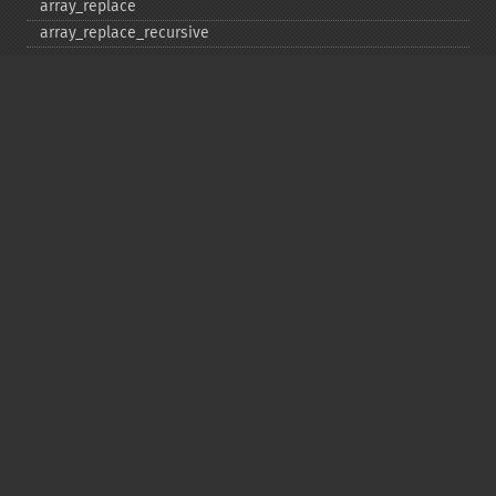
array_​replace
array_​replace_​recursive
array_​reverse
array_​search
array_​shift
array_​slice
array_​splice
array_​sum
array_​udiff
array_​udiff_​assoc
array_​udiff_​uassoc
array_​uintersect
array_​uintersect_​assoc
array_​uintersect_​uassoc
array_​unique
array_​unshift
array_​values
array_​walk
array_​walk_​recursive