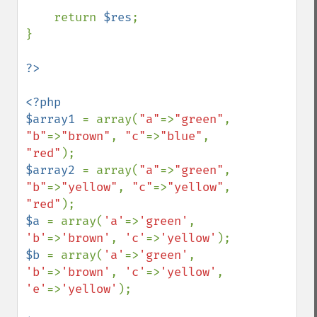
    return 
$res
;

}

<?php

$array1 
= array(
"a"
=>
"green"
, 
"b"
=>
"brown"
, 
"c"
=>
"blue"
, 
"red"
$array2 
= array(
"a"
=>
"green"
, 
"b"
=>
"yellow"
, 
"c"
=>
"yellow"
, 
"red"
$a 
= array(
'a'
=>
'green'
, 
'b'
=>
'brown'
, 
'c'
=>
'yellow'
$b 
= array(
'a'
=>
'green'
, 
'b'
=>
'brown'
, 
'c'
=>
'yellow'
, 
'e'
=>
'yellow'
);
