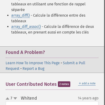
tableaux en utilisant une fonction de rappel
séparée
array_diff()
- Calcule la différence entre des
tableaux
array_diff_assoc()
- Calcule la différence de deux
tableaux, en prenant aussi en compte les clés
Found A Problem?
Learn How To Improve This Page
•
Submit a Pull
Request
•
Report a Bug
＋
User Contributed Notes
add a note
2 notes
Whitend
7
14 years ago
¶
up
down