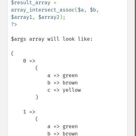
$result_array 
= 
array_intersect_assoc
(
$a
, 
$b
, 
$array1
, 
$array2
$args array will look like:

(

    0 => 

        (

            a => green

            b => brown

            c => yellow

        )

    1 => 

        (

            a => green

            b => brown
