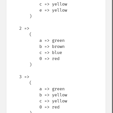
            c => yellow

            e => yellow

        )

    2 => 

        (

            a => green

            b => brown

            c => blue

            0 => red

        )

    3 => 

        (

            a => green

            b => yellow

            c => yellow

            0 => red
