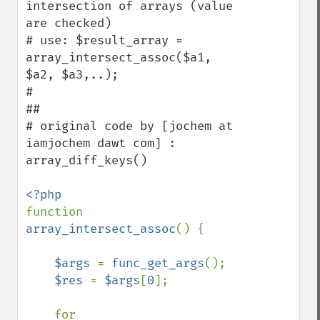
intersection of arrays (value 
are checked)

# use: $result_array = 
array_intersect_assoc($a1, 
$a2, $a3,..);

#

##

# original code by [jochem at 
iamjochem dawt com] : 
array_diff_keys()

function 
array_intersect_assoc
() {

$args 
= 
func_get_args
();

$res 
= 
$args
[
0
];

    for 