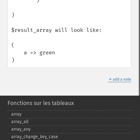
        )

)

$result_array will look like:

(

    a => green

)
＋
add a note
Fonctions sur les tableaux
array
array_​all
array_​any
array_​change_​key_​case