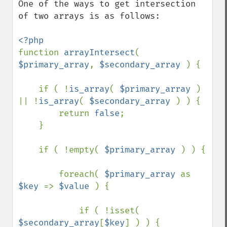
One of the ways to get intersection 
of two arrays is as follows:

function 
arrayIntersect
( 
$primary_array
, 
$secondary_array 
) {

    if ( !
is_array
( 
$primary_array 
) 
|| !
is_array
( 
$secondary_array 
) ) {

        return 
false
;

    }

    if ( !empty( 
$primary_array 
) ) {

        foreach( 
$primary_array 
as 
$key 
=> 
$value 
) {

            if ( !isset( 
$secondary_array
[
$key
] ) ) {
