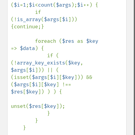
(
$i
=
1
;
$i
<
count
(
$args
);
$i
++) {

        if 
(!
is_array
(
$args
[
$i
])) 
{continue;}

        foreach (
$res 
as 
$key 
=> 
$data
) {

            if ( 
(!
array_key_exists
(
$key
, 
$args
[
$i
])) || ( 
(isset(
$args
[
$i
][
$key
])) && 
(
$args
[
$i
][
$key
] !== 
$res
[
$key
]) ) ) {

unset(
$res
[
$key
]);

            }

        }

    }
