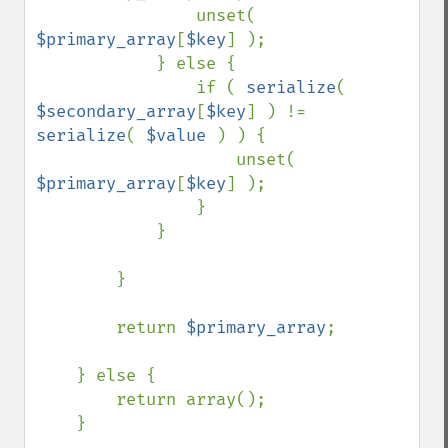
                unset( 
$primary_array
[
$key
] );

            } else {

                if ( 
serialize
( 
$secondary_array
[
$key
] ) != 
serialize
( 
$value 
) ) {

                    unset( 
$primary_array
[
$key
] );

                }

            }

        }

        return 
$primary_array
;

    } else {

        return array();

    }
