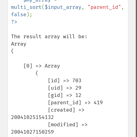
multi_sort
(
$input_array
, 
"parent_id"
, 
false
The result array will be:

Array

(

    [0] => Array

        (

            [id] => 703

            [uid] => 29

            [gid] => 12

            [parent_id] => 419

            [created] => 
20041025154132

            [modified] => 
20041027150259
