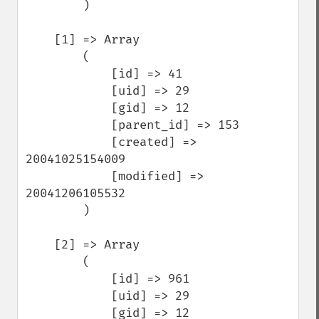
        )

    [1] => Array

        (

            [id] => 41

            [uid] => 29

            [gid] => 12

            [parent_id] => 153

            [created] => 
20041025154009

            [modified] => 
20041206105532

        )

    [2] => Array

        (

            [id] => 961

            [uid] => 29

            [gid] => 12
