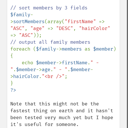
$family
-
>
sortMembers
(array(
"firstName" 
=> 
"ASC"
, 
"age" 
=> 
"DESC"
, 
"hairColor" 
=> 
"ASC"
foreach (
$family
->
members 
as 
$member
)

{

    echo 
$member
->
firstName
.
" - 
"
.
$member
->
age
.
" - "
.
$member
-
>
hairColor
.
"<br />"
;

Note that this might not be the 
fastest thing on earth and it hasn't 
been tested very much yet but I hope 
it's useful for someone.