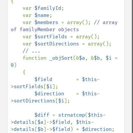
{

    var 
$familyId
;

    var 
$name
;

    var 
$members 
= array(); 
// array 
of familyMember objects

var 
$sortFields 
= array();

    var 
$sortDirections 
= array();

// ...

function 
_objSort
(&
$a
, &
$b
, 
$i 
= 
0
)

    {

$field        
= 
$this
-
>
sortFields
[
$i
];

$direction    
= 
$this
-
>
sortDirections
[
$i
];

$diff 
= 
strnatcmp
(
$this
-
>
details
[
$a
]->
$field
, 
$this
-
>
details
[
$b
]->
$field
) * 
$direction
;
