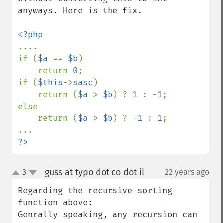
anyways. Here is the fix.

....

if (
$a 
== 
$b
) 

    return 
0
;

if (
$this
->
sasc
)

    return (
$a 
> 
$b
) ? 
1 
: -
1
;

else

    return (
$a 
> 
$b
) ? -
1 
: 
1
;

?>
guss at typo dot co dot il
3
22 years ago
¶
up
down
Regarding the recursive sorting 
function above:

Genrally speaking, any recursion can 