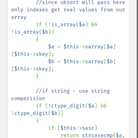
//since uksort will pass here 
only indexes get real values from our 
array

if (!
is_array
(
$a
) && 
!
is_array
(
$b
))

        {

$a 
= 
$this
->
sarray
[
$a
]
[
$this
->
skey
];

$b 
= 
$this
->
sarray
[
$b
]
[
$this
->
skey
];

        }

//if string - use string 
comparision

if (!
ctype_digit
(
$a
) && 
!
ctype_digit
(
$b
))

        {

            if (
$this
->
sasc
)

                return 
strcasecmp
(
$a
, 