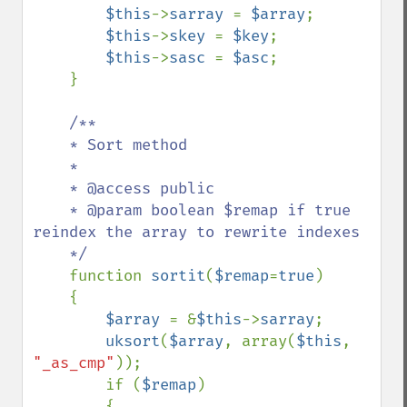
$this
->
sarray 
= 
$array
;

$this
->
skey 
= 
$key
;

$this
->
sasc 
= 
$asc
;

    }

/**

    * Sort method

    *

    * @access public

    * @param boolean $remap if true 
reindex the array to rewrite indexes

    */

function 
sortit
(
$remap
=
true
)

    {

$array 
= &
$this
->
sarray
;

uksort
(
$array
, array(
$this
, 
"_as_cmp"
));

        if (
$remap
)

        {
