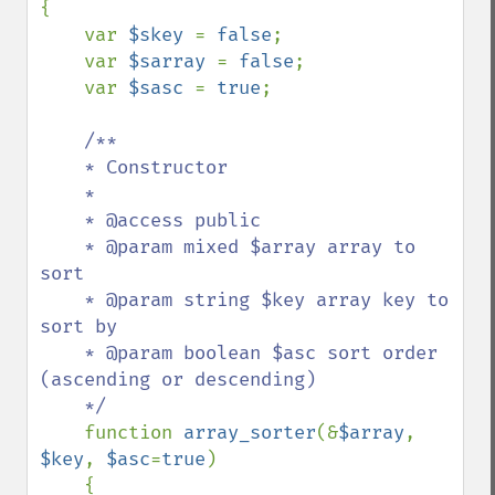
{

    var 
$skey 
= 
false
;

    var 
$sarray 
= 
false
;

    var 
$sasc 
= 
true
;

/**

    * Constructor

    *

    * @access public

    * @param mixed $array array to 
sort

    * @param string $key array key to 
sort by

    * @param boolean $asc sort order 
(ascending or descending)

    */

function 
array_sorter
(&
$array
, 
$key
, 
$asc
=
true
)

    {
