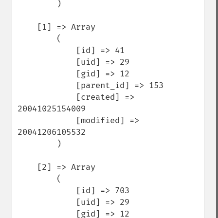
        )

    [1] => Array

        (

            [id] => 41

            [uid] => 29

            [gid] => 12

            [parent_id] => 153

            [created] => 
20041025154009

            [modified] => 
20041206105532

        )

    [2] => Array

        (

            [id] => 703

            [uid] => 29

            [gid] => 12
