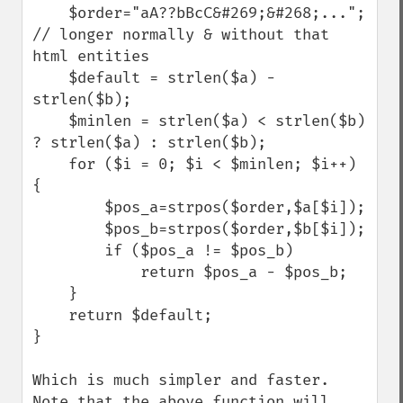
    $order="aA??bBcC&#269;&#268;..."; 
// longer normally & without that 
html entities

    $default = strlen($a) - 
strlen($b);

    $minlen = strlen($a) < strlen($b) 
? strlen($a) : strlen($b);

    for ($i = 0; $i < $minlen; $i++) 
{

        $pos_a=strpos($order,$a[$i]);

        $pos_b=strpos($order,$b[$i]);

        if ($pos_a != $pos_b)

            return $pos_a - $pos_b;

    }

    return $default;

}

Which is much simpler and faster.

Note that the above function will 