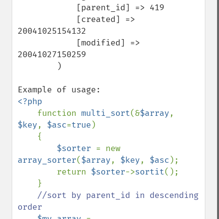
            [parent_id] => 419

            [created] => 
20041025154132

            [modified] => 
20041027150259

        )

<?php

function 
multi_sort
(&
$array
, 
$key
, 
$asc
=
true
)

    {

$sorter 
= new 
array_sorter
(
$array
, 
$key
, 
$asc
);

        return 
$sorter
->
sortit
();

    }

//sort by parent_id in descending 
order

$my_array 
= 