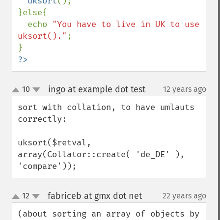
uksort
();

}else{

  echo 
"You have to live in UK to use 
uksort()."
;

?>
ingo at example dot test
10
12 years ago
¶
up
down
sort with collation, to have umlauts 
correctly:

uksort($retval, 
array(Collator::create( 'de_DE' ), 
'compare'));
fabriceb at gmx dot net
12
22 years ago
¶
up
down
(about sorting an array of objects by 