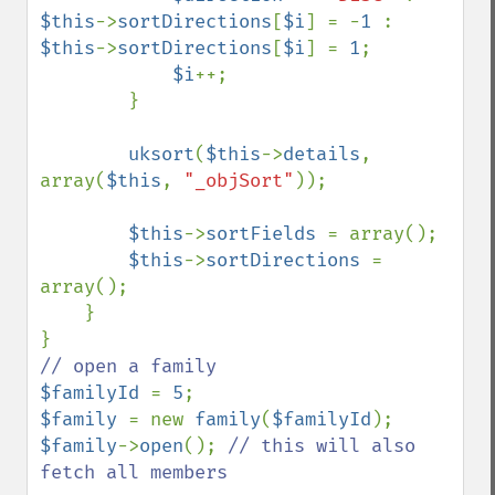
$this
->
sortDirections
[
$i
] = -
1 
: 
$this
->
sortDirections
[
$i
] = 
1
;

$i
++;

        }

uksort
(
$this
->
details
, 
array(
$this
, 
"_objSort"
));

$this
->
sortFields 
= array();

$this
->
sortDirections 
= 
array();

    }

$familyId 
= 
5
$family 
= new 
family
(
$familyId
$family
->
open
(); 
// this will also 
fetch all members
