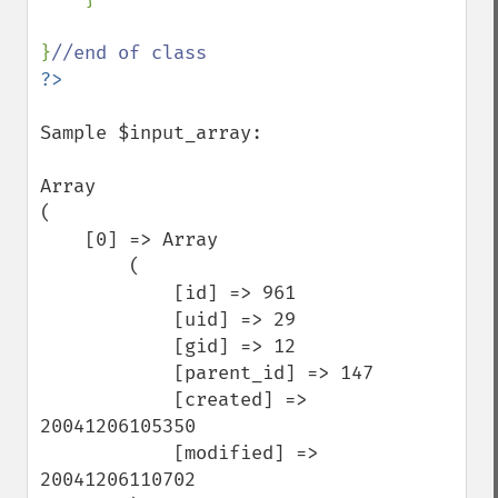
}
Sample $input_array:

Array

(

    [0] => Array

        (

            [id] => 961

            [uid] => 29

            [gid] => 12

            [parent_id] => 147

            [created] => 
20041206105350

            [modified] => 
20041206110702
