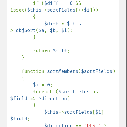
        if (
$diff 
== 
0 
&& 
isset(
$this
->
sortFields
[++
$i
]))

        {

$diff 
= 
$this
-
>
_objSort
(
$a
, 
$b
, 
$i
);

        }

        return 
$diff
;

    }

    function 
sortMembers
(
$sortFields
)

    {

$i 
= 
0
;

        foreach (
$sortFields 
as 
$field 
=> 
$direction
)

        {

$this
->
sortFields
[
$i
] = 
$field
;

$direction 
== 
"DESC" 
? 