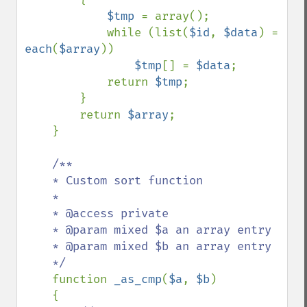
$tmp 
= array();

            while (list(
$id
, 
$data
) = 
each
(
$array
))

$tmp
[] = 
$data
;

            return 
$tmp
;

        }

        return 
$array
;

    }

/**

    * Custom sort function

    *

    * @access private

    * @param mixed $a an array entry

    * @param mixed $b an array entry

    */

function 
_as_cmp
(
$a
, 
$b
)

    {
