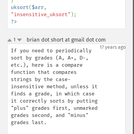
uksort
(
$arr
, 
"insensitive_uksort"
?>
brian dot short at gmail dot com
1
¶
up
down
17 years ago
If you need to periodically 
sort by grades (A, A+, D-, 
etc.), here is a compare 
function that compares 
strings by the case-
insensitive method, unless it 
finds a grade, in which case 
it correctly sorts by putting 
"plus" grades first, unmarked 
grades second, and "minus" 
grades last.
