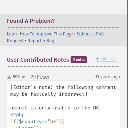
Found A Problem?
Learn How To Improve This Page
•
Submit a Pull
Request
•
Report a Bug
＋
User Contributed Notes
add a note
17 notes
PHPUser
595
11 years ago
¶
up
down
[Editor's note: the following comment 
may be factually incorrect]

if(
$country
==
"UK"
){
