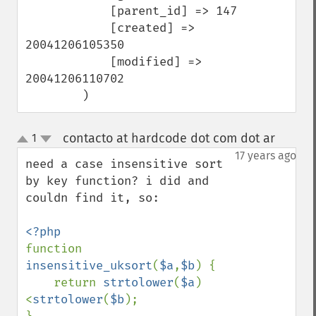
            [parent_id] => 147

            [created] => 
20041206105350

            [modified] => 
20041206110702

        )
contacto at hardcode dot com dot ar
1
¶
up
down
17 years ago
need a case insensitive sort 
by key function? i did and 
couldn find it, so:

function 
insensitive_uksort
(
$a
,
$b
) {

    return 
strtolower
(
$a
)
<
strtolower
(
$b
);
