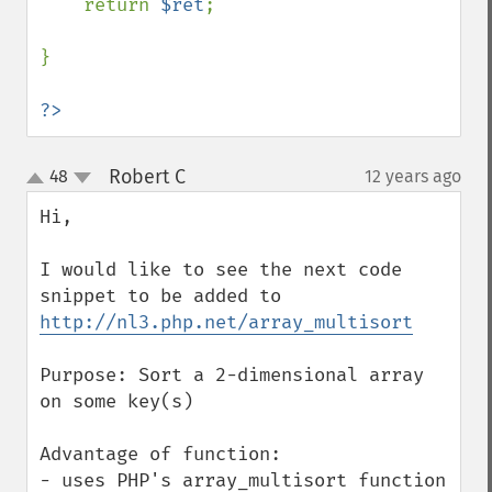
    return 
$ret
;

}

?>
Robert C
48
12 years ago
¶
up
down
Hi,

I would like to see the next code 
snippet to be added to 
http://nl3.php.net/array_multisort
Purpose: Sort a 2-dimensional array 
on some key(s)

Advantage of function: 

- uses PHP's array_multisort function 