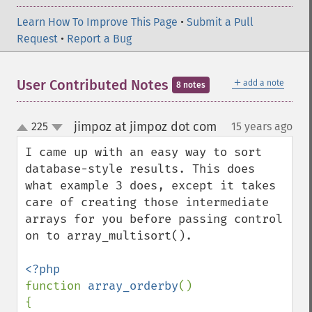
Learn How To Improve This Page
•
Submit a Pull
Request
•
Report a Bug
＋
User Contributed Notes
add a note
8 notes
jimpoz at jimpoz dot com
225
15 years ago
¶
up
down
I came up with an easy way to sort 
database-style results. This does 
what example 3 does, except it takes 
care of creating those intermediate 
arrays for you before passing control 
on to array_multisort(). 

function 
array_orderby
()

{
