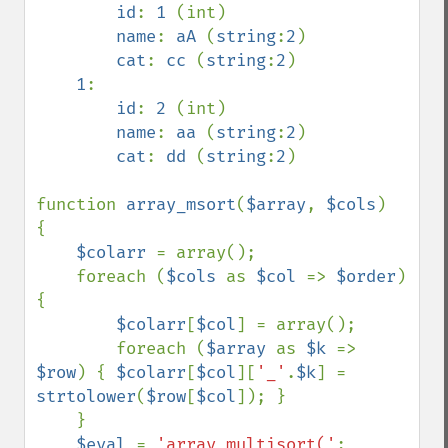
id
: 
1 
(int)

name
: 
aA 
(
string
:
2
)

cat
: 
cc 
(
string
:
2
)

1
:

id
: 
2 
(int)

name
: 
aa 
(
string
:
2
)

cat
: 
dd 
(
string
:
2
)

function 
array_msort
(
$array
, 
$cols
)

{

$colarr 
= array();

    foreach (
$cols 
as 
$col 
=> 
$order
) 
{

$colarr
[
$col
] = array();

        foreach (
$array 
as 
$k 
=> 
$row
) { 
$colarr
[
$col
][
'_'
.
$k
] = 
strtolower
(
$row
[
$col
]); }

    }

$eval 
= 
'array_multisort('
;
