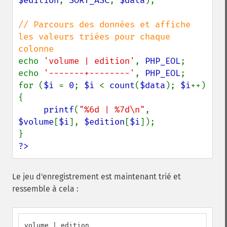
$edition
, 
SORT_ASC
, 
$data
);

// Parcours des données et affiche 
les valeurs triées pour chaque 
echo 
'volume | edition'
, 
PHP_EOL
;

echo 
'-------+--------'
, 
PHP_EOL
;

for (
$i 
= 
0
; 
$i 
< 
count
(
$data
); 
$i
++) 
{

printf
(
"%6d | %7d\n"
, 
$volume
[
$i
], 
$edition
[
$i
]);

?>
Le jeu d'enregistrement est maintenant trié et
ressemble à cela :
volume | edition
