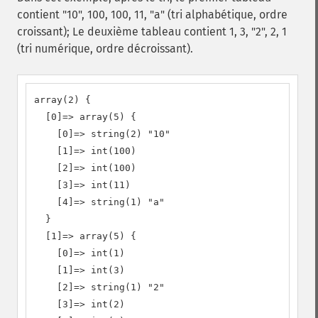
contient "10", 100, 100, 11, "a" (tri alphabétique, ordre
croissant); Le deuxième tableau contient 1, 3, "2", 2, 1
(tri numérique, ordre décroissant).
array(2) {

  [0]=> array(5) {

    [0]=> string(2) "10"

    [1]=> int(100)

    [2]=> int(100)

    [3]=> int(11)

    [4]=> string(1) "a"

  }

  [1]=> array(5) {

    [0]=> int(1)

    [1]=> int(3)

    [2]=> string(1) "2"

    [3]=> int(2)
