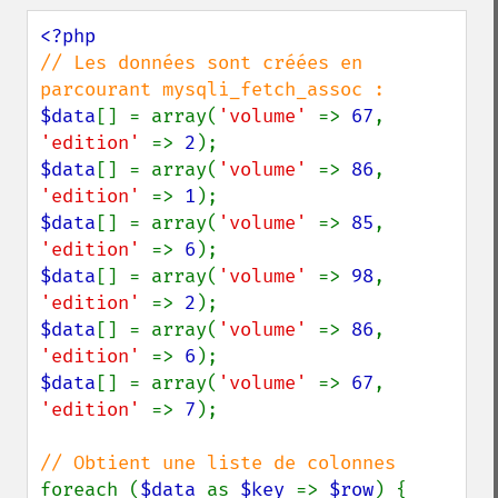
// Les données sont créées en 
$data
[] = array(
'volume' 
=> 
67
, 
'edition' 
=> 
2
$data
[] = array(
'volume' 
=> 
86
, 
'edition' 
=> 
1
$data
[] = array(
'volume' 
=> 
85
, 
'edition' 
=> 
6
$data
[] = array(
'volume' 
=> 
98
, 
'edition' 
=> 
2
$data
[] = array(
'volume' 
=> 
86
, 
'edition' 
=> 
6
$data
[] = array(
'volume' 
=> 
67
, 
'edition' 
=> 
7
);

foreach (
$data 
as 
$key 
=> 
$row
) {
