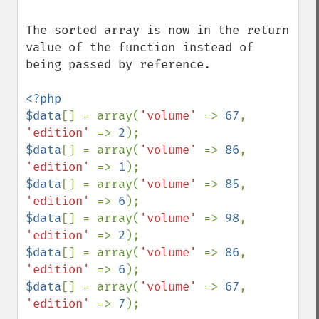
The sorted array is now in the return 
value of the function instead of 
being passed by reference.

<?php

$data
[] = array(
'volume' 
=> 
67
, 
'edition' 
=> 
2
$data
[] = array(
'volume' 
=> 
86
, 
'edition' 
=> 
1
$data
[] = array(
'volume' 
=> 
85
, 
'edition' 
=> 
6
$data
[] = array(
'volume' 
=> 
98
, 
'edition' 
=> 
2
$data
[] = array(
'volume' 
=> 
86
, 
'edition' 
=> 
6
$data
[] = array(
'volume' 
=> 
67
, 
'edition' 
=> 
7
);
