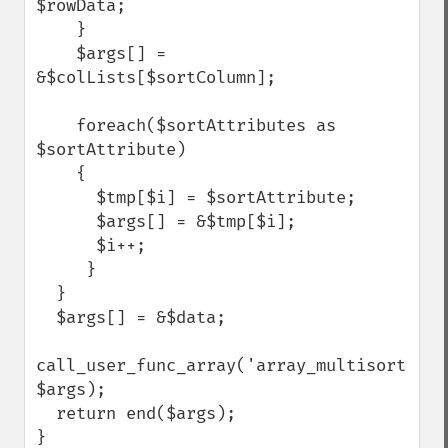
$rowData;

    }

    $args[] = 
&$colLists[$sortColumn];

    foreach($sortAttributes as 
$sortAttribute)

    {      

      $tmp[$i] = $sortAttribute;

      $args[] = &$tmp[$i];

      $i++;      

     }

  }

  $args[] = &$data;

call_user_func_array('array_multisort', 
$args);

  return end($args);

} 
