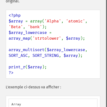
original.
<?php

$array 
= array(
'Alpha'
, 
'atomic'
, 
'Beta'
, 
'bank'
$array_lowercase 
= 
array_map
(
'strtolower'
, 
$array
);

array_multisort
(
$array_lowercase
, 
SORT_ASC
, 
SORT_STRING
, 
$array
);

print_r
(
$array
?>
L'exemple ci-dessus va afficher :
Array
