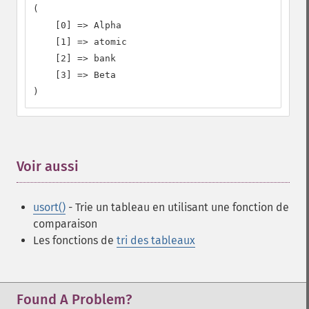
(

    [0] => Alpha

    [1] => atomic

    [2] => bank

    [3] => Beta

)
Voir aussi
¶
usort()
- Trie un tableau en utilisant une fonction de
comparaison
Les fonctions de
tri des tableaux
Found A Problem?