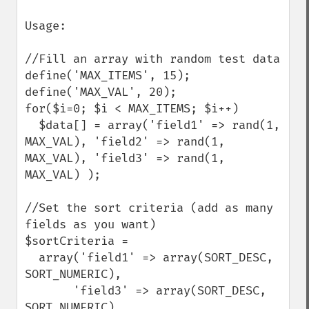
Usage:

//Fill an array with random test data

define('MAX_ITEMS', 15);

define('MAX_VAL', 20);

for($i=0; $i < MAX_ITEMS; $i++)

  $data[] = array('field1' => rand(1, 
MAX_VAL), 'field2' => rand(1, 
MAX_VAL), 'field3' => rand(1, 
MAX_VAL) );

//Set the sort criteria (add as many 
fields as you want)

$sortCriteria = 

  array('field1' => array(SORT_DESC, 
SORT_NUMERIC), 

       'field3' => array(SORT_DESC, 
SORT_NUMERIC)
