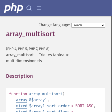
Change language:
array_multisort
(PHP 4, PHP 5, PHP 7, PHP 8)
array_multisort
—
Trie les tableaux
multidimensionnels
Description
¶
function
array_multisort
(
array
&$array1
,
mixed
$array1_sort_order
= SORT_ASC
,
mixed
$array1_sort_flags
=