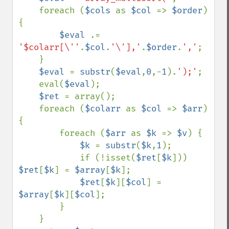
    foreach (
$cols 
as 
$col 
=> 
$order
) 
{

$eval 
.= 
'$colarr[\''
.
$col
.
'\'],'
.
$order
.
','
;

    }

$eval 
= 
substr
(
$eval
,
0
,-
1
).
');'
;

    eval(
$eval
);

$ret 
= array();

    foreach (
$colarr 
as 
$col 
=> 
$arr
) 
{

        foreach (
$arr 
as 
$k 
=> 
$v
) {

$k 
= 
substr
(
$k
,
1
);

            if (!isset(
$ret
[
$k
])) 
$ret
[
$k
] = 
$array
[
$k
];

$ret
[
$k
][
$col
] = 
$array
[
$k
][
$col
];

        }

    }
