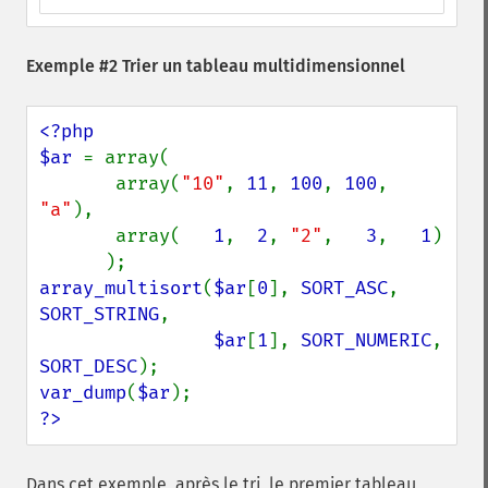
Exemple #2 Trier un tableau multidimensionnel
<?php

$ar 
= array(

       array(
"10"
, 
11
, 
100
, 
100
, 
"a"
),

       array(   
1
,  
2
, 
"2"
,   
3
,   
1
)

array_multisort
(
$ar
[
0
], 
SORT_ASC
, 
SORT_STRING
,

$ar
[
1
], 
SORT_NUMERIC
, 
SORT_DESC
var_dump
(
$ar
?>
Dans cet exemple, après le tri, le premier tableau