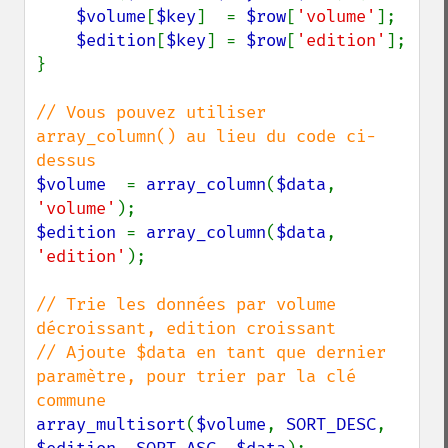
$volume
[
$key
]  = 
$row
[
'volume'
];

$edition
[
$key
] = 
$row
[
'edition'
];

}

// Vous pouvez utiliser 
array_column() au lieu du code ci-
$volume  
= 
array_column
(
$data
, 
'volume'
$edition 
= 
array_column
(
$data
, 
'edition'
);

// Trie les données par volume 
décroissant, edition croissant

// Ajoute $data en tant que dernier 
paramètre, pour trier par la clé 
array_multisort
(
$volume
, 
SORT_DESC
, 