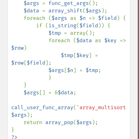
$args 
= 
func_get_args
();

$data 
= 
array_shift
(
$args
);

    foreach (
$args 
as 
$n 
=> 
$field
) {

        if (
is_string
(
$field
)) {

$tmp 
= array();

            foreach (
$data 
as 
$key 
=> 
$row
)

$tmp
[
$key
] = 
$row
[
$field
];

$args
[
$n
] = 
$tmp
;

            }

    }

$args
[] = &
$data
;

call_user_func_array
(
'array_multisort'
, 
$args
);

    return 
array_pop
(
$args
);
