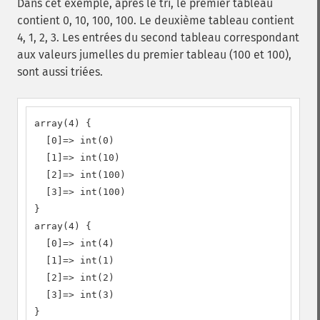
Dans cet exemple, après le tri, le premier tableau
contient 0, 10, 100, 100. Le deuxième tableau contient
4, 1, 2, 3. Les entrées du second tableau correspondant
aux valeurs jumelles du premier tableau (100 et 100),
sont aussi triées.
array(4) {

  [0]=> int(0)

  [1]=> int(10)

  [2]=> int(100)

  [3]=> int(100)

}

array(4) {

  [0]=> int(4)

  [1]=> int(1)

  [2]=> int(2)

  [3]=> int(3)

}