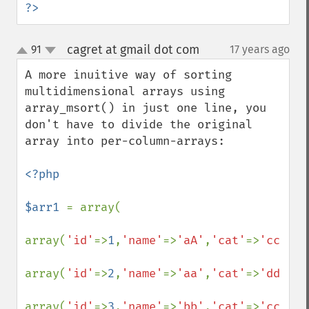
?>
cagret at gmail dot com
91
17 years ago
¶
up
down
A more inuitive way of sorting 
multidimensional arrays using 
array_msort() in just one line, you 
don't have to divide the original 
array into per-column-arrays:

<?php

$arr1 
= array(

array(
'id'
=>
1
,
'name'
=>
'aA'
,
'cat'
=>
'cc'
),

array(
'id'
=>
2
,
'name'
=>
'aa'
,
'cat'
=>
'dd'
),

array(
'id'
=>
3
,
'name'
=>
'bb'
,
'cat'
=>
'cc'
),
