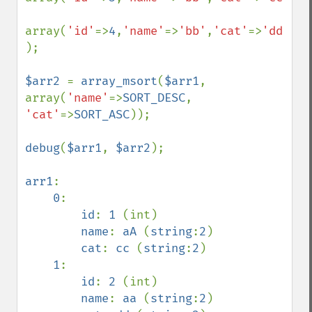
array(
'id'
=>
4
,
'name'
=>
'bb'
,
'cat'
=>
'dd'
)

);

$arr2 
= 
array_msort
(
$arr1
, 
array(
'name'
=>
SORT_DESC
, 
'cat'
=>
SORT_ASC
));

debug
(
$arr1
, 
$arr2
);

arr1
:

0
:

id
: 
1 
(int)

name
: 
aA 
(
string
:
2
)

cat
: 
cc 
(
string
:
2
)

1
:

id
: 
2 
(int)

name
: 
aa 
(
string
:
2
)
