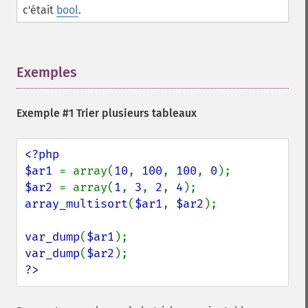
c'était
bool
.
Exemples
¶
Exemple #1 Trier plusieurs tableaux
<?php

$ar1 
= array(
10
, 
100
, 
100
, 
0
$ar2 
= array(
1
, 
3
, 
2
, 
4
array_multisort
(
$ar1
, 
$ar2
);

var_dump
(
$ar1
var_dump
(
$ar2
?>