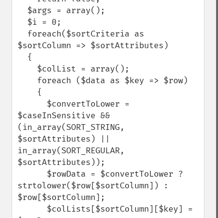
  $args = array(); 

  $i = 0;

  foreach($sortCriteria as 
$sortColumn => $sortAttributes)  

  {

    $colList = array(); 

    foreach ($data as $key => $row)

    { 

      $convertToLower = 
$caseInSensitive && 
(in_array(SORT_STRING, 
$sortAttributes) || 
in_array(SORT_REGULAR, 
$sortAttributes)); 

      $rowData = $convertToLower ? 
strtolower($row[$sortColumn]) : 
$row[$sortColumn]; 

      $colLists[$sortColumn][$key] = 