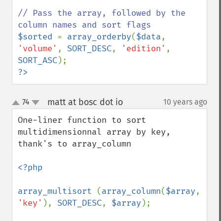
// Pass the array, followed by the 
$sorted 
= 
array_orderby
(
$data
, 
'volume'
, 
SORT_DESC
, 
'edition'
, 
SORT_ASC
?>
matt at bosc dot io
74
10 years ago
¶
up
down
One-liner function to sort 
multidimensionnal array by key, 
thank's to array_column

<?php

array_multisort 
(
array_column
(
$array
, 
'key'
), 
SORT_DESC
, 
$array
);
