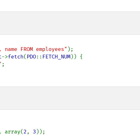
, name FROM employees"
);

t
->
fetch
(
PDO
::
FETCH_NUM
)) {

"
;

, array(
2
, 
3
));
