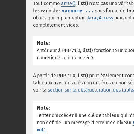
Tout comme
array()
,
list()
n'est pas une vérita
les variables
varname
,
...
sous forme de tabl
objets qui implémentent
ArrayAccess
peuvent ê
complètement vides.
Note
:
Antérieur à PHP 7.1.0,
list()
fonctionne uniquem
numérique commence à 0.
À partir de PHP 7.1.0,
list()
peut également conten
tableaux avec des clés non entières ou non séq
voir la
section sur la déstructuration des tabl
Note
:
Tenter d’accéder à une clé de tableau qui n’a
non définie : un message d’erreur de niveau
.
null