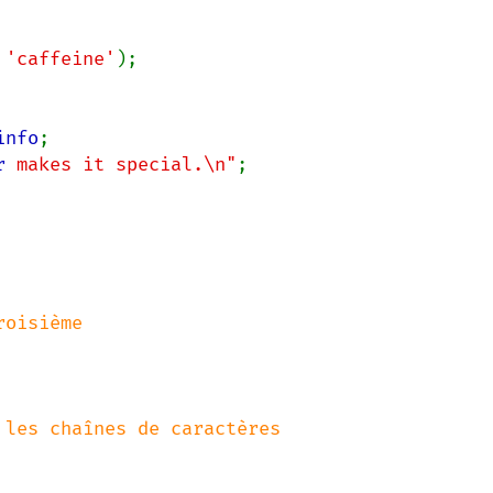
 
'caffeine'
);

info
;

r
 makes it special.\n"
;
