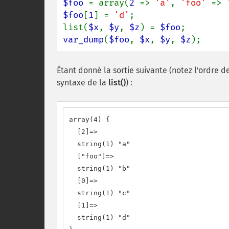
$foo 
= array(
2 
=> 
'a'
, 
'foo' 
=> 
$foo
[
1
] = 
'd'
;

list(
$x
, 
$y
, 
$z
) = 
$foo
var_dump
(
$foo
, 
$x
, 
$y
, 
$z
);
Étant donné la sortie suivante (notez l'ordre d
syntaxe de la
list()
) :
array(4) {

  [2]=>

  string(1) "a"

  ["foo"]=>

  string(1) "b"

  [0]=>

  string(1) "c"

  [1]=>

  string(1) "d"
