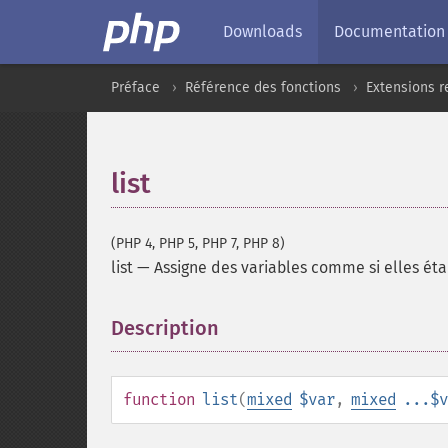
Downloads
Documentation
Préface
Référence des fonctions
Extensions r
list
(PHP 4, PHP 5, PHP 7, PHP 8)
list
—
Assigne des variables comme si elles éta
Description
¶
function
list
(
mixed
$var
,
mixed
...$v