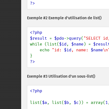
?>
Exemple #2 Exemple d'utilisation de
list()
<?php

$result 
= 
$pdo
->
query
(
"SELECT id
while (list(
$id
, 
$name
) = 
$resul
    echo 
"id: 
$id
, name: 
$name
\n
?>
Exemple #3 Utilisation d'un sous-
list()
<?php

list(
$a
, list(
$b
, 
$c
)) = array(
1