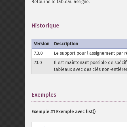
Retourne le tableau assigné.
Historique
¶
Version
Description
7.3.0
Le support pour l'assignement par r
7.1.0
Il est maintenant possible de spécif
tableaux avec des clés non-entières
Exemples
¶
Exemple #1 Exemple avec
list()