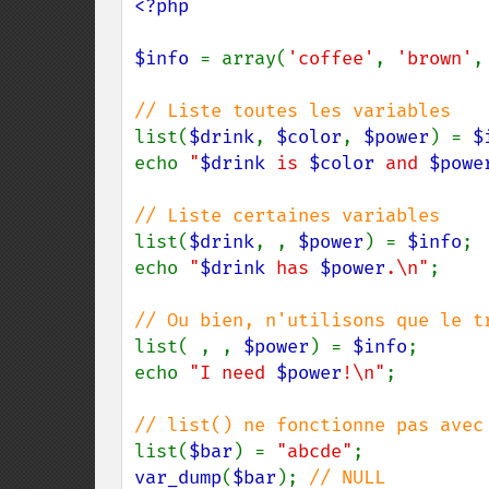
<?php

$info 
= array(
'coffee'
, 
'brown'
,
list(
$drink
, 
$color
, 
$power
) = 
$
echo 
"
$drink
 is 
$color
 and 
$powe
list(
$drink
, , 
$power
) = 
$info
;

echo 
"
$drink
 has 
$power
.\n"
;

list( , , 
$power
) = 
$info
;

echo 
"I need 
$power
!\n"
;

list(
$bar
) = 
"abcde"
var_dump
(
$bar
); 