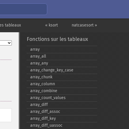
les tableaux
« ksort
natcasesort »
Fonctions sur les tableaux
array
array_​all
array_​any
array_​change_​key_​case
array_​chunk
array_​column
array_​combine
array_​count_​values
array_​diff
array_​diff_​assoc
array_​diff_​key
array_​diff_​uassoc