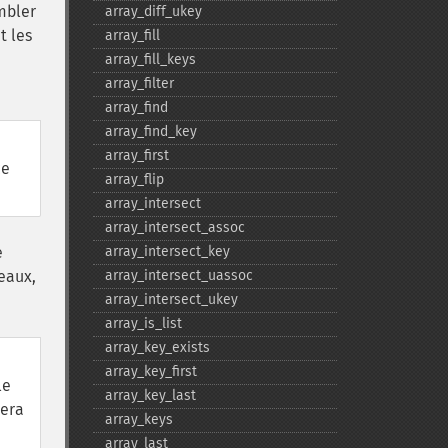
mbler
array_​diff_​ukey
t les
array_​fill
array_​fill_​keys
array_​filter
array_​find
array_​find_​key
array_​first
ce
array_​flip
array_​intersect
array_​intersect_​assoc
e
array_​intersect_​key
eaux,
array_​intersect_​uassoc
array_​intersect_​ukey
array_​is_​list
array_​key_​exists
array_​key_​first
le
array_​key_​last
sera
array_​keys
array_​last