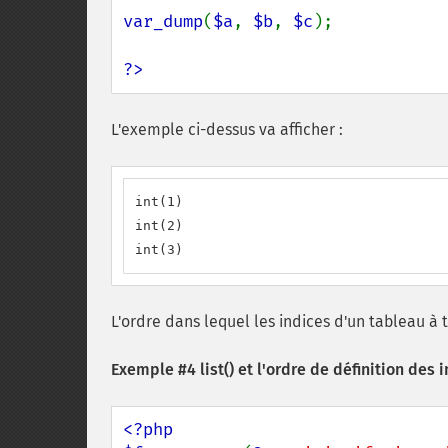
var_dump
(
$a
, 
$b
, 
$c
);

?>
L'exemple ci-dessus va afficher :
int(1)

int(2)

int(3)
L'ordre dans lequel les indices d'un tableau à 
Exemple #4
list()
et l'ordre de définition des 
<?php
