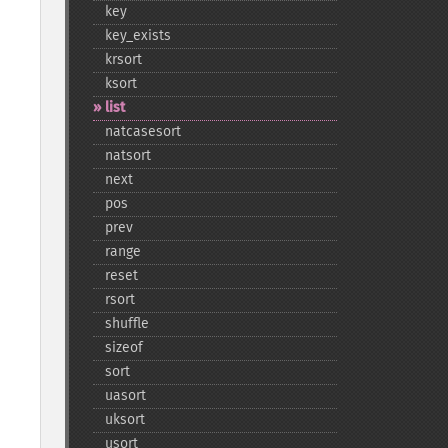
key
key_​exists
krsort
ksort
list
natcasesort
natsort
next
pos
prev
range
reset
rsort
shuffle
sizeof
sort
uasort
uksort
usort