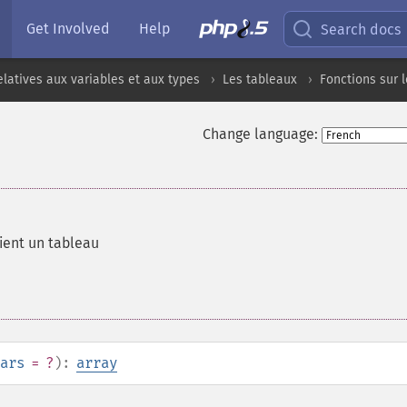
Get Involved
Help
Search docs
elatives aux variables et aux types
Les tableaux
Fonctions sur 
Change language:
ient un tableau
ars
= ?
):
array