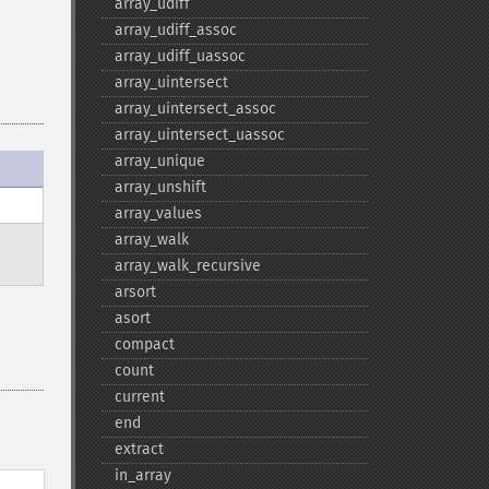
array_​udiff
array_​udiff_​assoc
array_​udiff_​uassoc
array_​uintersect
array_​uintersect_​assoc
array_​uintersect_​uassoc
array_​unique
array_​unshift
array_​values
array_​walk
array_​walk_​recursive
arsort
asort
compact
count
current
end
extract
in_​array