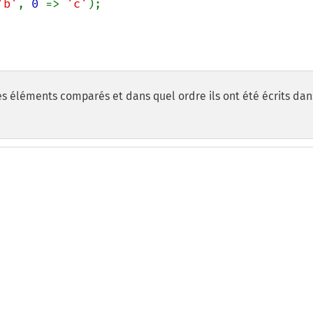
'b'
, 
0 
=> 
'c'
es éléments comparés et dans quel ordre ils ont été écrits dan