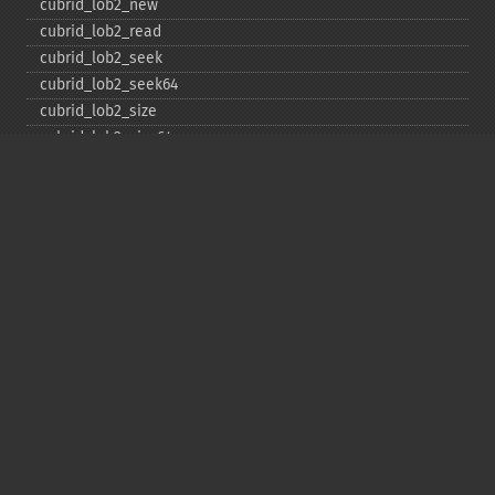
cubrid_​lob2_​new
cubrid_​lob2_​read
cubrid_​lob2_​seek
cubrid_​lob2_​seek64
cubrid_​lob2_​size
cubrid_​lob2_​size64
cubrid_​lob2_​tell
cubrid_​lob2_​tell64
cubrid_​lob2_​write
cubrid_​lock_​read
cubrid_​lock_​write
cubrid_​move_​cursor
cubrid_​next_​result
cubrid_​num_​cols
cubrid_​num_​rows
cubrid_​pconnect
cubrid_​pconnect_​with_​url
cubrid_​prepare
cubrid_​put