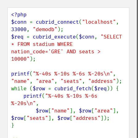
<?php

$conn 
= 
cubrid_connect
(
"localhost"
, 
33000
, 
"demodb"
$req 
= 
cubrid_execute
(
$conn
, 
"SELECT 
* FROM stadium WHERE 
nation_code='GRE' AND seats > 
10000"
);

printf
(
"%-40s %-10s %-6s %-20s\n"
, 
"name"
, 
"area"
, 
"seats"
, 
"address"
);

while (
$row 
= 
cubrid_fetch
(
$req
)) {

printf
(
"%-40s %-10s %-6s 
%-20s\n"
,

$row
[
"name"
], 
$row
[
"area"
], 
$row
[
"seats"
], 
$row
[
"address"
]);

}
