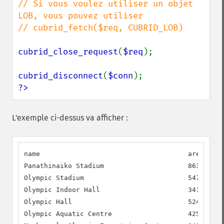
// Si vous voulez utiliser un objet 
LOB, vous pouvez utiliser

// cubrid_fetch($req, CUBRID_LOB)

cubrid_close_request
(
$req
);

cubrid_disconnect
(
$conn
?>
L'exemple ci-dessus va afficher :
name                                     area     
Panathinaiko Stadium                     86300.00 
Olympic Stadium                          54700.00 
Olympic Indoor Hall                      34100.00 
Olympic Hall                             52400.00 
Olympic Aquatic Centre                   42500.00 