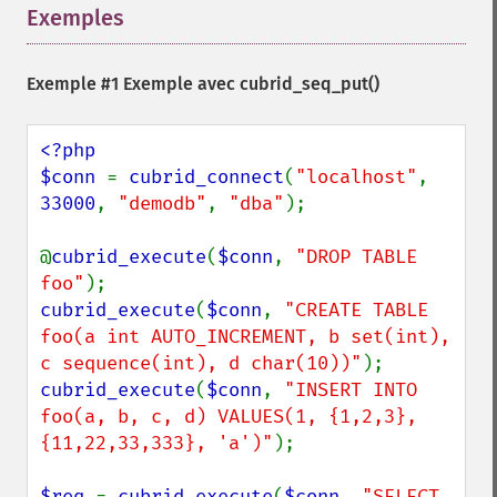
Exemples
¶
Exemple #1 Exemple avec
cubrid_seq_put()
<?php

$conn 
= 
cubrid_connect
(
"localhost"
, 
33000
, 
"demodb"
, 
"dba"
);

@
cubrid_execute
(
$conn
, 
"DROP TABLE 
foo"
cubrid_execute
(
$conn
, 
"CREATE TABLE 
foo(a int AUTO_INCREMENT, b set(int), 
c sequence(int), d char(10))"
cubrid_execute
(
$conn
, 
"INSERT INTO 
foo(a, b, c, d) VALUES(1, {1,2,3}, 
{11,22,33,333}, 'a')"
);

$req 
= 
cubrid_execute
(
$conn
, 
"SELECT 