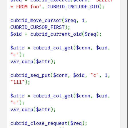
* FROM foo"
, 
CUBRID_INCLUDE_OID
);

cubrid_move_cursor
(
$req
, 
1
, 
CUBRID_CURSOR_FIRST
$oid 
= 
cubrid_current_oid
(
$req
);

$attr 
= 
cubrid_col_get
(
$conn
, 
$oid
, 
"c"
var_dump
(
$attr
);

cubrid_seq_put
(
$conn
, 
$oid
, 
"c"
, 
1
, 
"111"
);

$attr 
= 
cubrid_col_get
(
$conn
, 
$oid
, 
"c"
var_dump
(
$attr
);

cubrid_close_request
(
$req