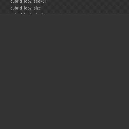
cubrid_​lob2_​seek64
cubrid_​lob2_​size
cubrid_​lob2_​size64
cubrid_​lob2_​tell
cubrid_​lob2_​tell64
cubrid_​lob2_​write
cubrid_​lock_​read
cubrid_​lock_​write
cubrid_​move_​cursor
cubrid_​next_​result
cubrid_​num_​cols
cubrid_​num_​rows
cubrid_​pconnect
cubrid_​pconnect_​with_​url
cubrid_​prepare
cubrid_​put
cubrid_​rollback
cubrid_​schema
cubrid_​seq_​drop