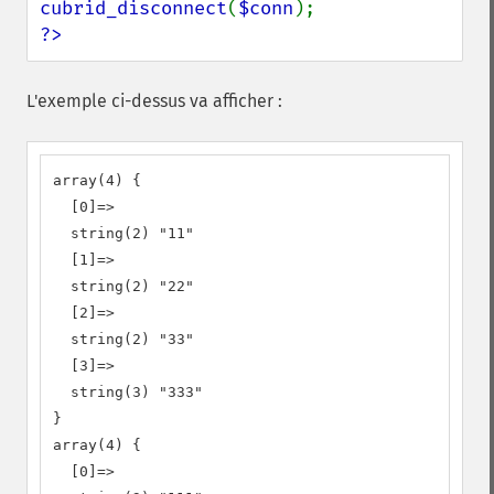
cubrid_disconnect
(
$conn
?>
L'exemple ci-dessus va afficher :
array(4) {

  [0]=>

  string(2) "11"

  [1]=>

  string(2) "22"

  [2]=>

  string(2) "33"

  [3]=>

  string(3) "333"

}

array(4) {

  [0]=>
