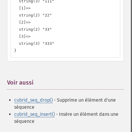
  string(3) "111"

  [1]=>

  string(2) "22"

  [2]=>

  string(2) "33"

  [3]=>

  string(3) "333"

}
Voir aussi
¶
cubrid_seq_drop()
- Supprime un élément d'une
séquence
cubrid_seq_insert()
- Insère un élément dans une
séquence