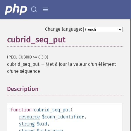
Change language:
cubrid_seq_put
(PECL CUBRID >= 8.3.0)
cubrid_seq_put
—
Met à jour la valeur d'un élément
d'une séquence
Description
¶
function
cubrid_seq_put
(
resource
$conn_identifier
,
string
$oid
,
string
$attr_name
,