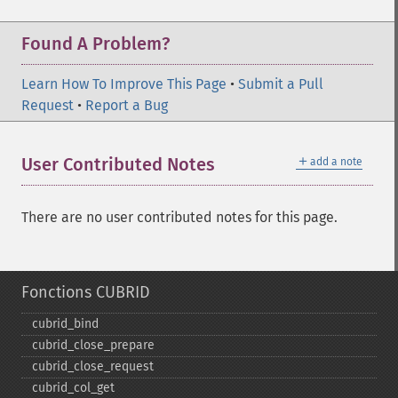
Found A Problem?
Learn How To Improve This Page
•
Submit a Pull
Request
•
Report a Bug
＋
User Contributed Notes
add a note
There are no user contributed notes for this page.
Fonctions CUBRID
cubrid_​bind
cubrid_​close_​prepare
cubrid_​close_​request
cubrid_​col_​get