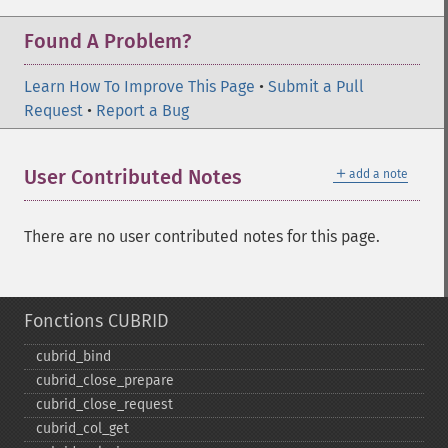
Found A Problem?
Learn How To Improve This Page
•
Submit a Pull
Request
•
Report a Bug
＋
User Contributed Notes
add a note
There are no user contributed notes for this page.
Fonctions CUBRID
cubrid_​bind
cubrid_​close_​prepare
cubrid_​close_​request
cubrid_​col_​get