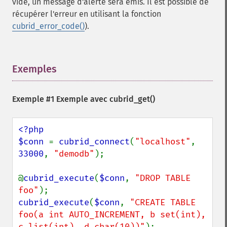
vide, un message d'alerte sera émis. Il est possible de
récupérer l'erreur en utilisant la fonction
cubrid_error_code()
).
Exemples
¶
Exemple #1 Exemple avec
cubrid_get()
<?php

$conn 
= 
cubrid_connect
(
"localhost"
, 
33000
, 
"demodb"
);

@
cubrid_execute
(
$conn
, 
"DROP TABLE 
foo"
cubrid_execute
(
$conn
, 
"CREATE TABLE 
foo(a int AUTO_INCREMENT, b set(int), 
c list(int), d char(10))"