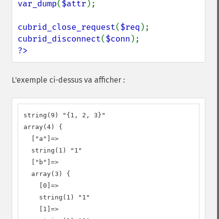
var_dump
(
$attr
);

cubrid_close_request
(
$req
cubrid_disconnect
(
$conn
?>
L'exemple ci-dessus va afficher :
string(9) "{1, 2, 3}"

array(4) {

  ["a"]=>

  string(1) "1"

  ["b"]=>

  array(3) {

    [0]=>

    string(1) "1"

    [1]=>
