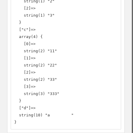
    string(1) "2"

    [2]=>

    string(1) "3"

  }

  ["c"]=>

  array(4) {

    [0]=>

    string(2) "11"

    [1]=>

    string(2) "22"

    [2]=>

    string(2) "33"

    [3]=>

    string(3) "333"

  }

  ["d"]=>

  string(10) "a         "

}