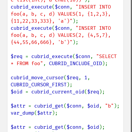
cubrid_execute
(
$conn
, 
"INSERT INTO 
foo(a, b, c, d) VALUES(1, {1,2,3}, 
{11,22,33,333}, 'a')"
cubrid_execute
(
$conn
, 
"INSERT INTO 
foo(a, b, c, d) VALUES(2, {4,5,7}, 
{44,55,66,666}, 'b')"
);

$req 
= 
cubrid_execute
(
$conn
, 
"SELECT 
* FROM foo"
, 
CUBRID_INCLUDE_OID
);

cubrid_move_cursor
(
$req
, 
1
, 
CUBRID_CURSOR_FIRST
$oid 
= 
cubrid_current_oid
(
$req
);

$attr 
= 
cubrid_get
(
$conn
, 
$oid
, 
"b"
var_dump
(
$attr
);

$attr 
= 
cubrid_get
(
$conn
, 
$oid