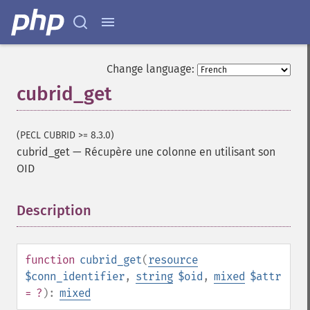
Change language:
cubrid_get
(PECL CUBRID >= 8.3.0)
cubrid_get
—
Récupère une colonne en utilisant son
OID
Description
¶
function
cubrid_get
(
resource
$conn_identifier
,
string
$oid
,
mixed
$attr
= ?
):
mixed