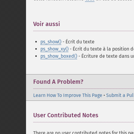
Voir aussi
¶
ps_show()
- Écrit du texte
ps_show_xy()
- Écrit du texte à la position
ps_show_boxed()
- Écriture de texte dans u
Found A Problem?
Learn How To Improve This Page
•
Submit a Pul
User Contributed Notes
There are no user contributed notes for this pa