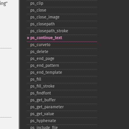
ing"
ps_​clip
ps_​close
ps_​close_​image
ps_​closepath
ps_​closepath_​stroke
ps_​continue_​text
ps_​curveto
ps_​delete
ps_​end_​page
ps_​end_​pattern
ps_​end_​template
ps_​fill
ps_​fill_​stroke
ps_​findfont
ps_​get_​buffer
ps_​get_​parameter
ps_​get_​value
ps_​hyphenate
ps_​include_​file