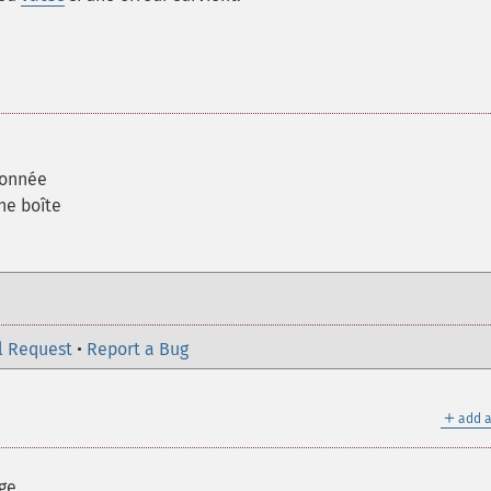
 donnée
ne boîte
l Request
•
Report a Bug
＋
add a
ge.