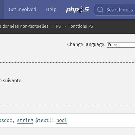
Get Involved
Help
Search docs
s données non-textuelles
PS
Fonctions PS
Change language:
e suivante
psdoc
,
string
$text
):
bool