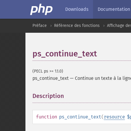
Downloads
Documentation
Préface
Référence des fonctions
Affichage de
ps_continue_text
(PECL ps >= 1.1.0)
ps_continue_text
—
Continue un texte à la lign
Description
¶
function
ps_continue_text
(
resource
$