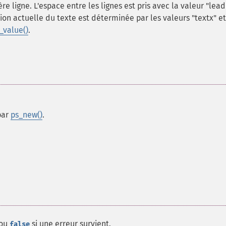
re ligne. L'espace entre les lignes est pris avec la valeur "lead
tion actuelle du texte est déterminée par les valeurs "textx" et
_value()
.
 par
ps_new()
.
 ou
si une erreur survient.
false