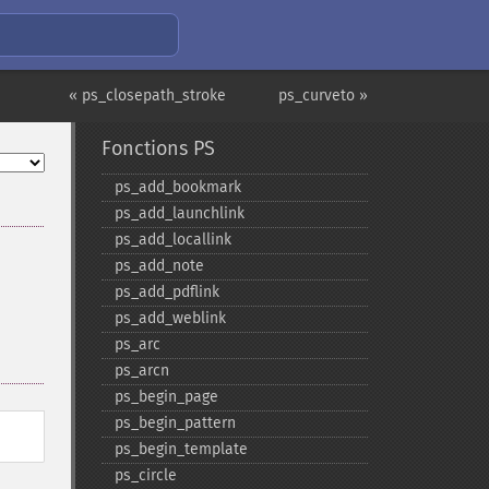
« ps_closepath_stroke
ps_curveto »
Fonctions PS
ps_​add_​bookmark
ps_​add_​launchlink
ps_​add_​locallink
ps_​add_​note
ps_​add_​pdflink
ps_​add_​weblink
ps_​arc
ps_​arcn
ps_​begin_​page
ps_​begin_​pattern
ps_​begin_​template
ps_​circle