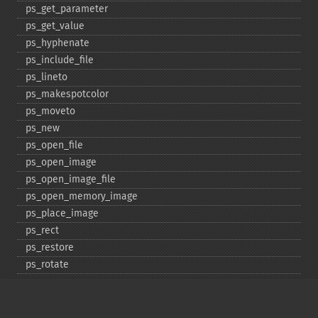
ps_​get_​parameter
ps_​get_​value
ps_​hyphenate
ps_​include_​file
ps_​lineto
ps_​makespotcolor
ps_​moveto
ps_​new
ps_​open_​file
ps_​open_​image
ps_​open_​image_​file
ps_​open_​memory_​image
ps_​place_​image
ps_​rect
ps_​restore
ps_​rotate
ps_​save
ps_​scale
ps_​set_​border_​color