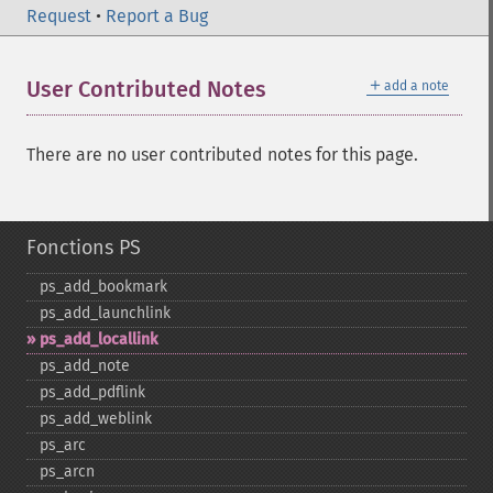
Request
•
Report a Bug
＋
User Contributed Notes
add a note
There are no user contributed notes for this page.
Fonctions PS
ps_​add_​bookmark
ps_​add_​launchlink
ps_​add_​locallink
ps_​add_​note
ps_​add_​pdflink
ps_​add_​weblink
ps_​arc
ps_​arcn