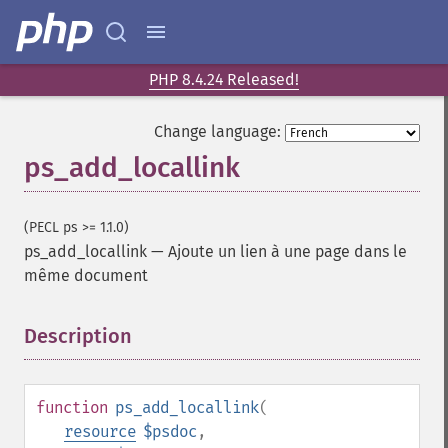
PHP 8.4.24 Released!
Change language:
ps_add_locallink
(PECL ps >= 1.1.0)
ps_add_locallink
—
Ajoute un lien à une page dans le
même document
Description
¶
function
ps_add_locallink
(
resource
$psdoc
,