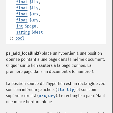
float
$llx
,
float
$lly
,
float
$urx
,
float
$ury
,
int
$page
,
string
$dest
):
bool
ps_add_locallink()
place un hyperlien à une position
donnée pointant à une page dans le même document.
Cliquer sur le lien sautera à la page donnée. La
première page dans un document a le numéro 1.
La position source de l'hyperlien est un rectangle avec
son coin inférieur gauche à (
llx
,
lly
) et son coin
supérieur droit à (
urx
,
ury
). Le rectangle a par défaut
une mince bordure bleue.