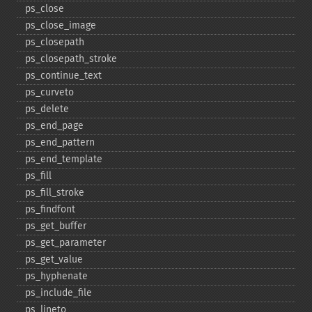
ps_​close
ps_​close_​image
ps_​closepath
ps_​closepath_​stroke
ps_​continue_​text
ps_​curveto
ps_​delete
ps_​end_​page
ps_​end_​pattern
ps_​end_​template
ps_​fill
ps_​fill_​stroke
ps_​findfont
ps_​get_​buffer
ps_​get_​parameter
ps_​get_​value
ps_​hyphenate
ps_​include_​file
ps_​lineto