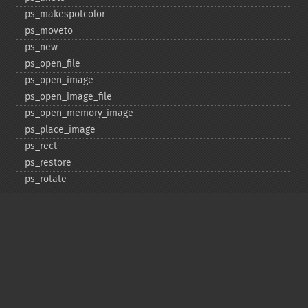
ps_​makespotcolor
ps_​moveto
ps_​new
ps_​open_​file
ps_​open_​image
ps_​open_​image_​file
ps_​open_​memory_​image
ps_​place_​image
ps_​rect
ps_​restore
ps_​rotate
ps_​save
ps_​scale
ps_​set_​border_​color
ps_​set_​border_​dash
ps_​set_​border_​style
ps_​set_​info
ps_​set_​parameter