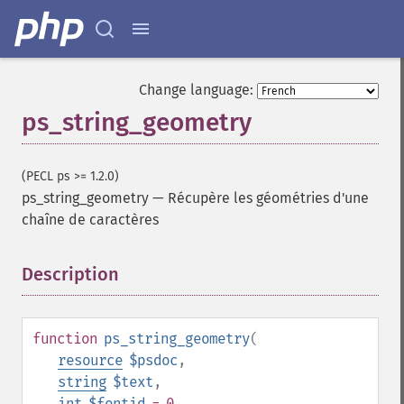
Change language:
ps_string_geometry
(PECL ps >= 1.2.0)
ps_string_geometry
—
Récupère les géométries d'une
chaîne de caractères
Description
¶
function
ps_string_geometry
(
resource
$psdoc
,
string
$text
,
int
$fontid
= 0
,