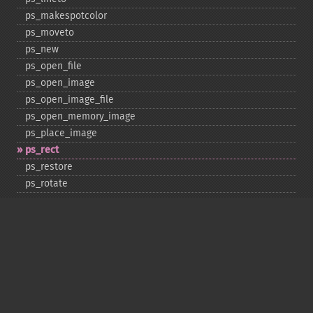
ps_​makespotcolor
ps_​moveto
ps_​new
ps_​open_​file
ps_​open_​image
ps_​open_​image_​file
ps_​open_​memory_​image
ps_​place_​image
ps_​rect
ps_​restore
ps_​rotate
ps_​save
ps_​scale
ps_​set_​border_​color
ps_​set_​border_​dash
ps_​set_​border_​style
ps_​set_​info
ps_​set_​parameter