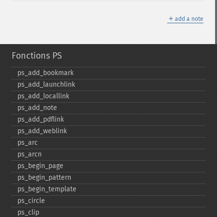
＋
add a note
Fonctions PS
ps_​add_​bookmark
ps_​add_​launchlink
ps_​add_​locallink
ps_​add_​note
ps_​add_​pdflink
ps_​add_​weblink
ps_​arc
ps_​arcn
ps_​begin_​page
ps_​begin_​pattern
ps_​begin_​template
ps_​circle
ps_​clip