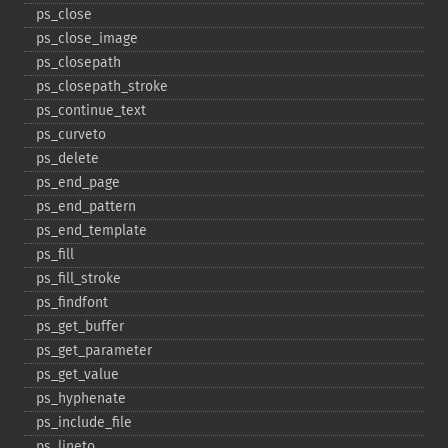
ps_​close
ps_​close_​image
ps_​closepath
ps_​closepath_​stroke
ps_​continue_​text
ps_​curveto
ps_​delete
ps_​end_​page
ps_​end_​pattern
ps_​end_​template
ps_​fill
ps_​fill_​stroke
ps_​findfont
ps_​get_​buffer
ps_​get_​parameter
ps_​get_​value
ps_​hyphenate
ps_​include_​file
ps_​lineto