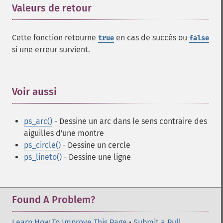
Valeurs de retour
¶
Cette fonction retourne
en cas de succès ou
true
false
si une erreur survient.
Voir aussi
¶
ps_arc()
- Dessine un arc dans le sens contraire des
aiguilles d'une montre
ps_circle()
- Dessine un cercle
ps_lineto()
- Dessine une ligne
Found A Problem?
Learn How To Improve This Page
•
Submit a Pull