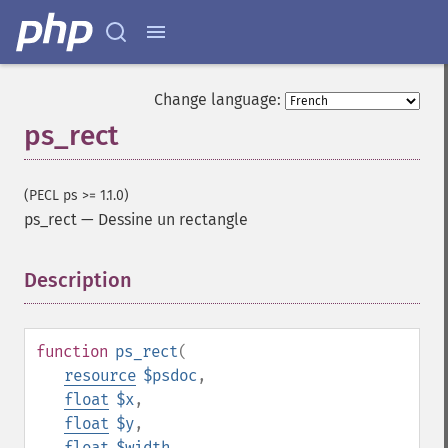
Change language:
ps_rect
(PECL ps >= 1.1.0)
ps_rect
—
Dessine un rectangle
Description
¶
function
ps_rect
(
resource
$psdoc
,
float
$x
,
float
$y
,
float
$width
,