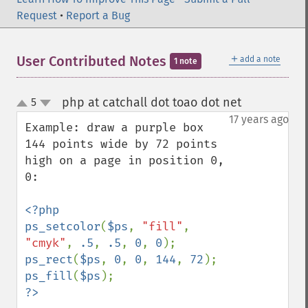
Request
•
Report a Bug
＋
User Contributed Notes
add a note
1 note
php at catchall dot toao dot net
5
¶
up
down
17 years ago
Example: draw a purple box 
144 points wide by 72 points 
high on a page in position 0, 
0:

<?php

ps_setcolor
(
$ps
, 
"fill"
, 
"cmyk"
, 
.5
, 
.5
, 
0
, 
0
ps_rect
(
$ps
, 
0
, 
0
, 
144
, 
72
ps_fill
(
$ps
?>