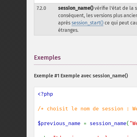
7.2.0
session_name()
vérifie l'état de la
conséquent, les versions plus anci
après
session_start()
ce qui peut ca
étranges.
Exemples
¶
Exemple #1 Exemple avec
session_name()
<?php

/* choisit le nom de session : We
$previous_name 
= 
session_name
(
"W