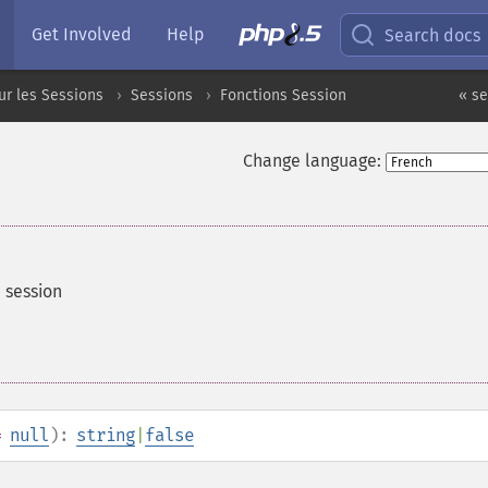
Get Involved
Help
Search docs
ur les Sessions
Sessions
Fonctions Session
« s
Change language:
 session
=
null
):
string
|
false