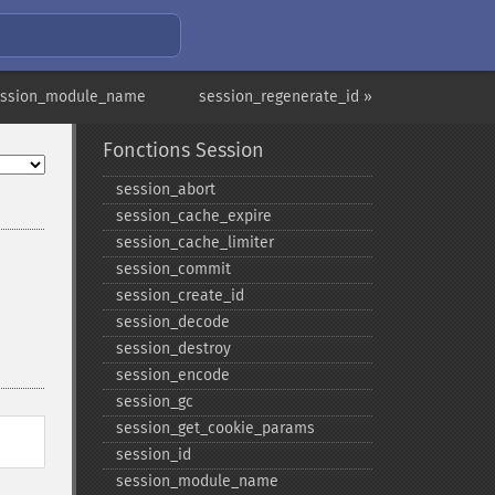
ession_module_name
session_regenerate_id »
Fonctions Session
session_​abort
session_​cache_​expire
session_​cache_​limiter
session_​commit
session_​create_​id
session_​decode
session_​destroy
session_​encode
session_​gc
session_​get_​cookie_​params
session_​id
session_​module_​name