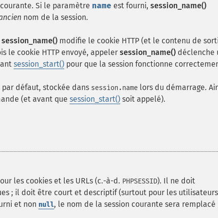
 courante. Si le paramètre
name
est fourni,
session_name()
ancien
nom de la session.
,
session_name()
modifie le cookie HTTP (et le contenu de sort
ois le cookie HTTP envoyé, appeler
session_name()
déclenche 
vant
session_start()
pour que la session fonctionne correctemen
ur par défaut, stockée dans
lors du démarrage. Ains
session.name
ande (et avant que
session_start()
soit appelé).
ur les cookies et les URLs (c.-à-d.
). Il ne doit
PHPSESSID
; il doit être court et descriptif (surtout pour les utilisateurs
urni et non
, le nom de la session courante sera remplacé
null