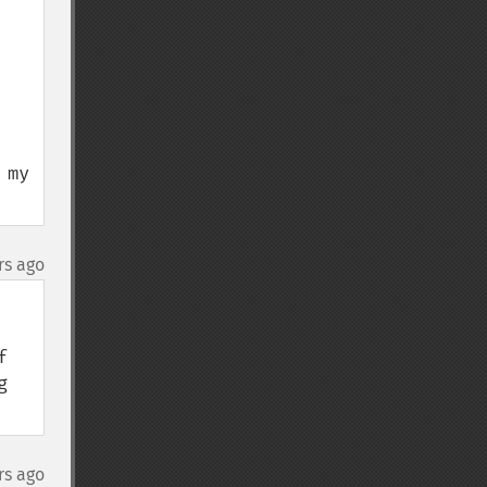
my 
rs ago
 
 
rs ago