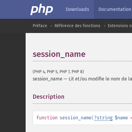
Downloads
Documentation
Préface
Référence des fonctions
Extensions s
session_name
(PHP 4, PHP 5, PHP 7, PHP 8)
session_name
—
Lit et/ou modifie le nom de la
Description
¶
function
session_name
(
?
string
$name