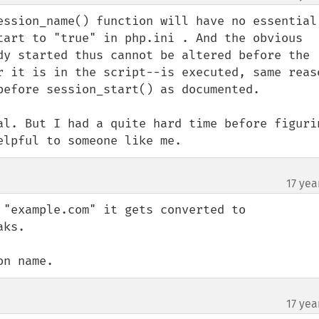
ession_name() function will have no essential 
tart to "true" in php.ini . And the obvious 
dy started thus cannot be altered before the 
r it is in the script--is executed, same reaso
before session_start() as documented.

al. But I had a quite hard time before figurin
elpful to someone like me.
17 yea
 "example.com" it gets converted to 
ks.

on name.
17 yea
¶