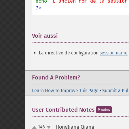
echo 
"L'ancien nom de la session
?>
Voir aussi
¶
La directive de configuration
session.name
Found A Problem?
Learn How To Improve This Page
•
Submit a Pul
User Contributed Notes
9 notes
Hongliang Qiang
146
¶