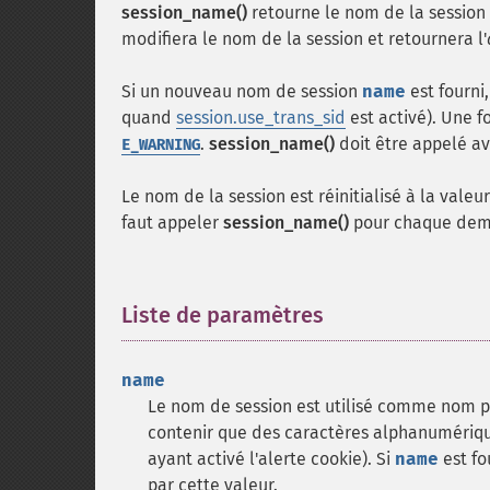
session_name()
retourne le nom de la session
modifiera le nom de la session et retournera l'
Si un nouveau nom de session
name
est fourni
quand
session.use_trans_sid
est activé). Une f
.
session_name()
doit être appelé a
E_WARNING
Le nom de la session est réinitialisé à la vale
faut appeler
session_name()
pour chaque dem
Liste de paramètres
¶
name
Le nom de session est utilisé comme nom po
contenir que des caractères alphanumériques 
ayant activé l'alerte cookie). Si
name
est fo
par cette valeur.