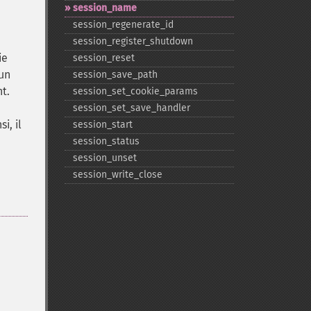
session_​name
session_​regenerate_​id
session_​register_​shutdown
ie
session_​reset
un
session_​save_​path
t.
session_​set_​cookie_​params
session_​set_​save_​handler
i, il
session_​start
session_​status
session_​unset
session_​write_​close