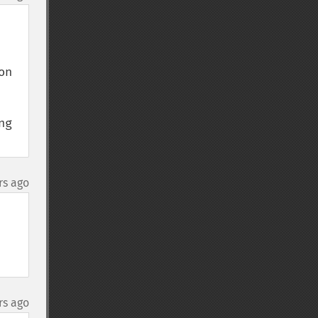
n 
g 
rs ago
rs ago