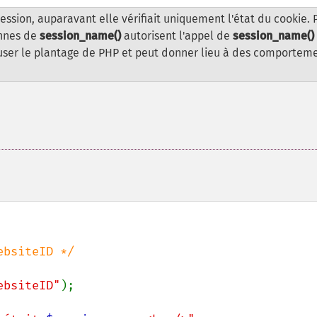
 session, auparavant elle vérifiait uniquement l'état du cookie. 
ennes de
session_name()
autorisent l'appel de
session_name()
user le plantage de PHP et peut donner lieu à des comportem
bsiteID */

ebsiteID"
);
