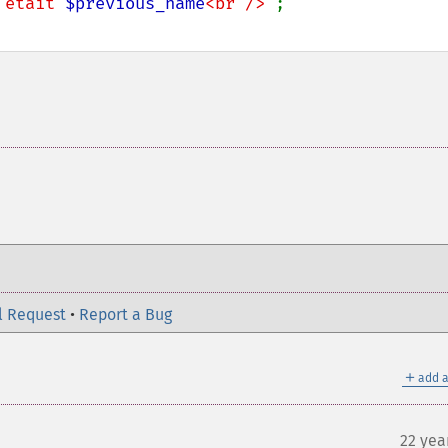
 était 
$previous_name
<br />"
l Request
•
Report a Bug
＋
add a
22 yea