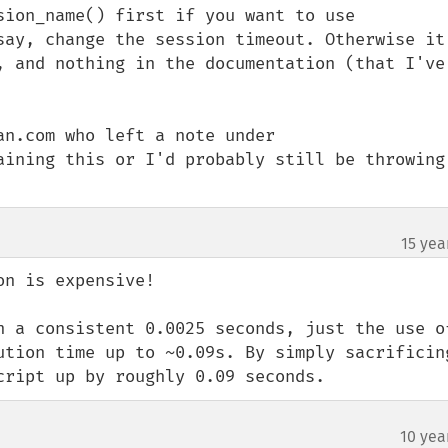
sion_name() first if you want to use 
say, change the session timeout. Otherwise it 
, and nothing in the documentation (that I've 
n.com who left a note under 
aining this or I'd probably still be throwing 
15 yea
n is expensive!

n a consistent 0.0025 seconds, just the use of
ution time up to ~0.09s. By simply sacrificing
cript up by roughly 0.09 seconds.
10 yea