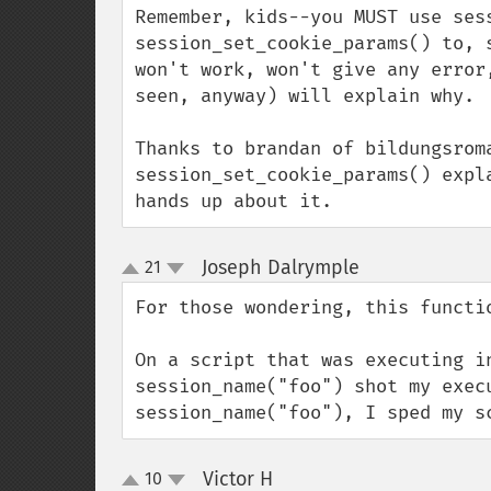
Remember, kids--you MUST use ses
session_set_cookie_params() to, 
won't work, won't give any error
seen, anyway) will explain why.

Thanks to brandan of bildungsroma
session_set_cookie_params() expl
hands up about it.
Joseph Dalrymple
21
¶
up
down
For those wondering, this functio
On a script that was executing i
session_name("foo") shot my exec
session_name("foo"), I sped my s
Victor H
10
¶
up