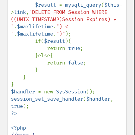
$result 
= 
mysqli_query
(
$this
-
>
link
,
"DELETE FROM Session WHERE 
((UNIX_TIMESTAMP(Session_Expires) + 
"
.
$maxlifetime
.
") < 
"
.
$maxlifetime
.
")"
);

        if(
$result
){

            return 
true
;

        }else{

            return 
false
;

        }

    }

$handler 
= new 
SysSession
session_set_save_handler
(
$handler
, 
true