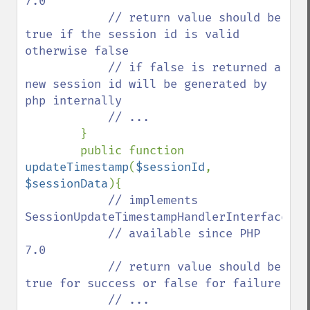
7.0

            // return value should be 
true if the session id is valid 
otherwise false

            // if false is returned a 
new session id will be generated by 
php internally

            // ...

}

        public function 
updateTimestamp
(
$sessionId
, 
$sessionData
){

// implements 
SessionUpdateTimestampHandlerInterface::v
            // available since PHP 
7.0

            // return value should be 
true for success or false for failure

            // ...
