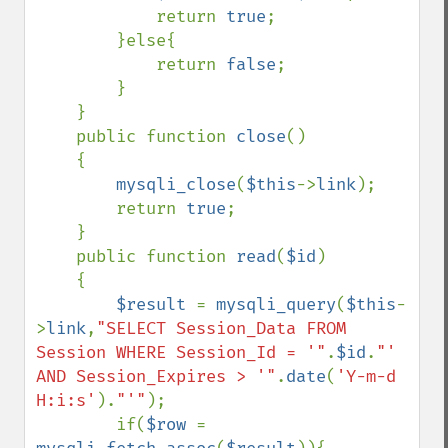
            return 
true
;

        }else{

            return 
false
;

        }

    }

    public function 
close
()

    {

mysqli_close
(
$this
->
link
);

        return 
true
;

    }

    public function 
read
(
$id
)

    {

$result 
= 
mysqli_query
(
$this
-
>
link
,
"SELECT Session_Data FROM 
Session WHERE Session_Id = '"
.
$id
.
"' 
AND Session_Expires > '"
.
date
(
'Y-m-d 
H:i:s'
).
"'"
);

        if(
$row 
= 