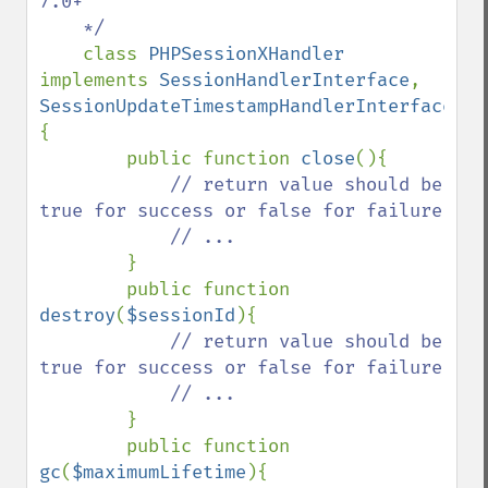
7.0+

    */

class 
PHPSessionXHandler 
implements 
SessionHandlerInterface
, 
SessionUpdateTimestampHandlerInterface 
{

        public function 
close
(){

// return value should be 
true for success or false for failure

            // ...

}

        public function 
destroy
(
$sessionId
){

// return value should be 
true for success or false for failure

            // ... 

}

        public function 
gc
(
$maximumLifetime
){
