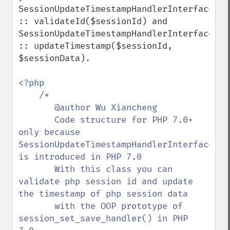
SessionUpdateTimestampHandlerInterface 
:: validateId($sessionId) and 
SessionUpdateTimestampHandlerInterface 
:: updateTimestamp($sessionId, 
$sessionData).

<?php

/*

       @author Wu Xiancheng

       Code structure for PHP 7.0+ 
only because 
SessionUpdateTimestampHandlerInterface 
is introduced in PHP 7.0

       With this class you can 
validate php session id and update 
the timestamp of php session data

       with the OOP prototype of 
session_set_save_handler() in PHP 