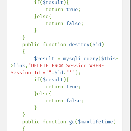
        if(
$result
){

            return 
true
;

        }else{

            return 
false
;

        }

    }

    public function 
destroy
(
$id
)

    {

$result 
= 
mysqli_query
(
$this
-
>
link
,
"DELETE FROM Session WHERE 
Session_Id ='"
.
$id
.
"'"
);

        if(
$result
){

            return 
true
;

        }else{

            return 
false
;

        }

    }

    public function 
gc
(
$maxlifetime
)

    {
