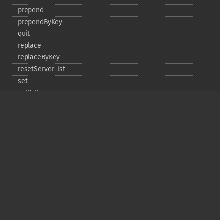
prepend
prependByKey
quit
replace
replaceByKey
resetServerList
set
setByKey
setEncodingKey
setMulti
setMultiByKey
setOption
setOptions
setSaslAuthData
touch
touchByKey