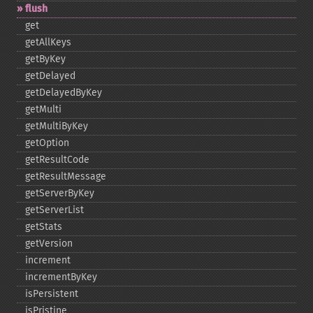
flush
get
getAllKeys
getByKey
getDelayed
getDelayedByKey
getMulti
getMultiByKey
getOption
getResultCode
getResultMessage
getServerByKey
getServerList
getStats
getVersion
increment
incrementByKey
isPersistent
isPristine