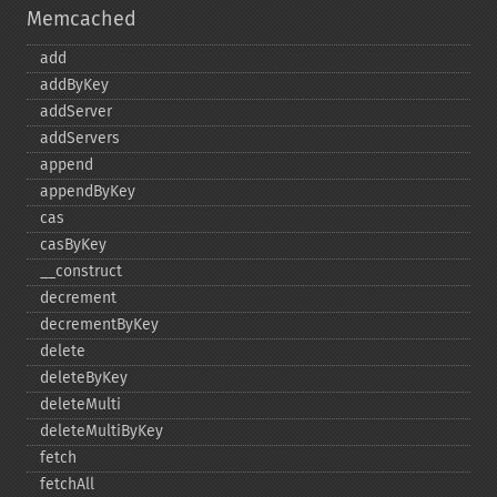
Memcached
add
addByKey
addServer
addServers
append
appendByKey
cas
casByKey
_​_​construct
decrement
decrementByKey
delete
deleteByKey
deleteMulti
deleteMultiByKey
fetch
fetchAll