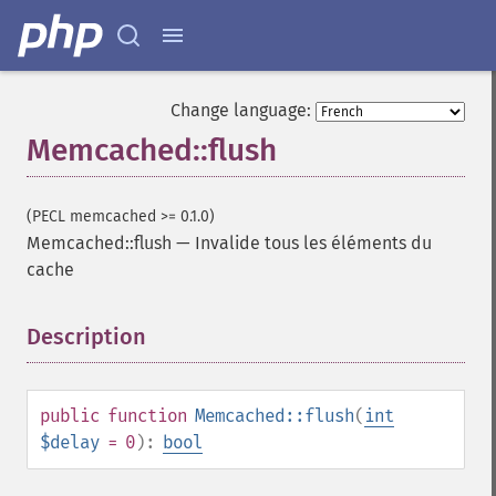
Change language:
Memcached::flush
(PECL memcached >= 0.1.0)
Memcached::flush
—
Invalide tous les éléments du
cache
Description
¶
public
function
Memcached::flush
(
int
$delay
= 0
):
bool