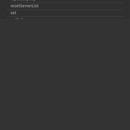
resetServerList
set
setByKey
setEncodingKey
setMulti
setMultiByKey
setOption
setOptions
setSaslAuthData
touch
touchByKey
Copyright © 2001-2026 The PHP Documentation
Group