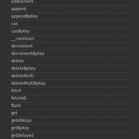
addServers
append
appendByKey
cas
casByKey
_​_​construct
decrement
decrementByKey
delete
deleteByKey
deleteMulti
deleteMultiByKey
fetch
fetchAll
flush
get
getAllKeys
getByKey
getDelayed