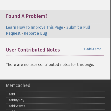
Found A Problem?
Learn How To Improve This Page
•
Submit a Pull
Request
•
Report a Bug
＋
User Contributed Notes
add a note
There are no user contributed notes for this page.
Memcached
add
addByKey
addServer