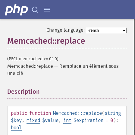
Change language:
Memcached::replace
(PECL memcached >= 0.1.0)
Memcached::replace
—
Remplace un élément sous
une clé
Description
¶
public
function
Memcached::replace
(
string
$key
,
mixed
$value
,
int
$expiration
= 0
):
bool