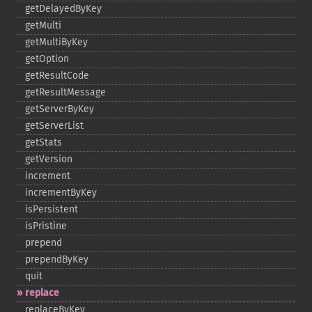
getDelayedByKey
getMulti
getMultiByKey
getOption
getResultCode
getResultMessage
getServerByKey
getServerList
getStats
getVersion
increment
incrementByKey
isPersistent
isPristine
prepend
prependByKey
quit
replace
replaceByKey