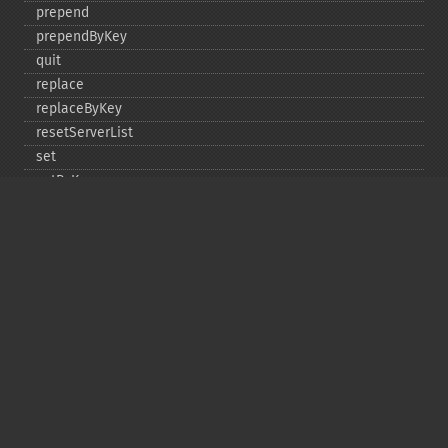
prepend
prependByKey
quit
replace
replaceByKey
resetServerList
set
setByKey
setEncodingKey
setMulti
setMultiByKey
setOption
setOptions
setSaslAuthData
touch
touchByKey