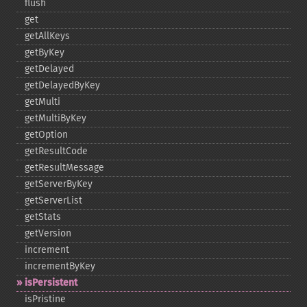
flush
get
getAllKeys
getByKey
getDelayed
getDelayedByKey
getMulti
getMultiByKey
getOption
getResultCode
getResultMessage
getServerByKey
getServerList
getStats
getVersion
increment
incrementByKey
isPersistent
isPristine