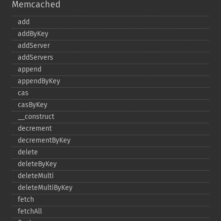
Memcached
add
addByKey
addServer
addServers
append
appendByKey
cas
casByKey
_​_​construct
decrement
decrementByKey
delete
deleteByKey
deleteMulti
deleteMultiByKey
fetch
fetchAll