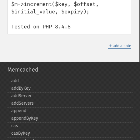
$m->increment($key, $offset, 
$initial_value, $expiry);

Tested on PHP 8.4.8
＋
add a note
Memcached
add
addByKey
addServer
addServers
append
appendByKey
cas
casByKey