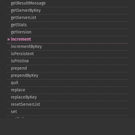
getResultMessage
getServerByKey
getServerList
getStats
getVersion
increment
incrementByKey
isPersistent
isPristine
prepend
prependByKey
quit
replace
replaceByKey
resetServerList
set
setByKey
setEncodingKey
setMulti