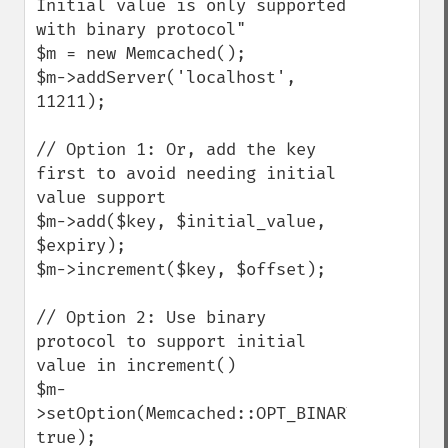
Initial value is only supported 
with binary protocol"

$m = new Memcached();

$m->addServer('localhost', 
11211);

// Option 1: Or, add the key 
first to avoid needing initial 
value support

$m->add($key, $initial_value, 
$expiry);

$m->increment($key, $offset);

// Option 2: Use binary 
protocol to support initial 
value in increment()

$m-
>setOption(Memcached::OPT_BINARY_PROTOCOL,
true);
