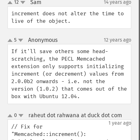
Sam
12
14 years ago
¶
up
down
increment does not alter the time to 
live of the object.
Anonymous
5
12 years ago
¶
up
down
If it'll save others some head-
scratching, the PECL Memcached 
extension only supports initializing 
increment (or decrement) values from 
2.0.0b2 onwards - i.e. not the 
version (1.0.2) that comes out of the 
box with Ubuntu 12.04.
raheut dot rahwana at duck dot com
0
¶
up
down
1 year ago
// Fix for 
"Memcached::increment(): 