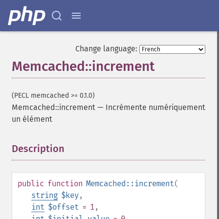
Change language:
Memcached::increment
(PECL memcached >= 0.1.0)
Memcached::increment
—
Incrémente numériquement
un élément
Description
¶
public
function
Memcached::increment
(
string
$key
,
int
$offset
= 1
,
int
$initial_value
= 0
,