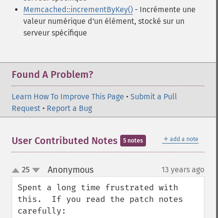
Memcached::incrementByKey()
- Incrémente une
valeur numérique d'un élément, stocké sur un
serveur spécifique
Found A Problem?
Learn How To Improve This Page
•
Submit a Pull
Request
•
Report a Bug
＋
User Contributed Notes
add a note
5 notes
Anonymous
25
13 years ago
¶
up
down
Spent a long time frustrated with 
this.  If you read the patch notes 
carefully:
