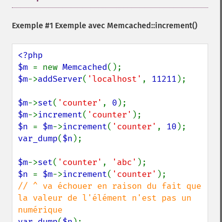
Exemple #1 Exemple avec
Memcached::increment()
<?php

$m 
= new 
Memcached
$m
->
addServer
(
'localhost'
, 
11211
);

$m
->
set
(
'counter'
, 
0
$m
->
increment
(
'counter'
$n 
= 
$m
->
increment
(
'counter'
, 
10
var_dump
(
$n
);

$m
->
set
(
'counter'
, 
'abc'
$n 
= 
$m
->
increment
(
'counter'
// ^ va échouer en raison du fait que 
la valeur de l'élément n'est pas un 
var_dump
(
$n