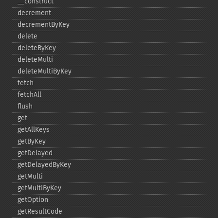
_​_​construct
decrement
decrementByKey
delete
deleteByKey
deleteMulti
deleteMultiByKey
fetch
fetchAll
flush
get
getAllKeys
getByKey
getDelayed
getDelayedByKey
getMulti
getMultiByKey
getOption
getResultCode