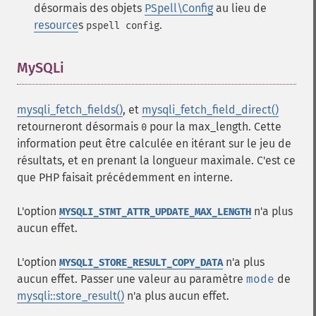
désormais des objets
PSpell\Config
au lieu de
resource
s
.
pspell config
MySQLi
¶
mysqli_fetch_fields()
, et
mysqli_fetch_field_direct()
retourneront désormais
pour la
max_length
. Cette
0
information peut être calculée en itérant sur le jeu de
résultats, et en prenant la longueur maximale. C'est ce
que PHP faisait précédemment en interne.
L'option
n'a plus
MYSQLI_STMT_ATTR_UPDATE_MAX_LENGTH
aucun effet.
L'option
n'a plus
MYSQLI_STORE_RESULT_COPY_DATA
aucun effet. Passer une valeur au paramètre
mode
de
mysqli::store_result()
n'a plus aucun effet.