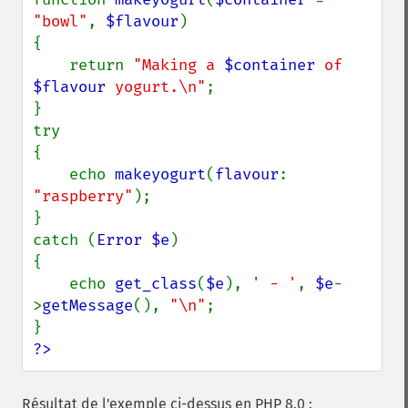
"bowl"
, 
$flavour
)

{

    return 
"Making a 
$container
 of 
$flavour
 yogurt.\n"
;

}

try

{

    echo 
makeyogurt
(
flavour
: 
"raspberry"
);

}

catch (
Error $e
)

{

    echo 
get_class
(
$e
), 
' - '
, 
$e
-
>
getMessage
(), 
"\n"
;

?>
Résultat de l'exemple ci-dessus en PHP 8.0 :