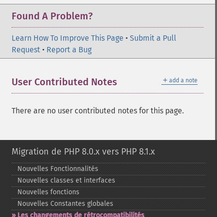
Found A Problem?
Learn How To Improve This Page
•
Submit a Pull
Request
•
Report a Bug
＋
User Contributed Notes
add a note
There are no user contributed notes for this page.
Migration de PHP 8.0.x vers PHP 8.1.x
Nouvelles Fonctionnalités
Nouvelles classes et interfaces
Nouvelles fonctions
Nouvelles Constantes globales
Les changements de rétrocompatibilités