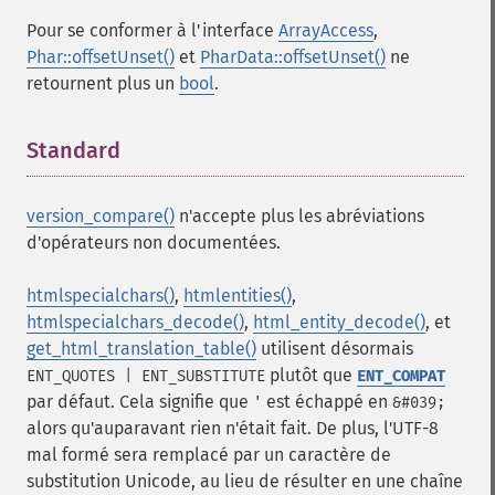
Pour se conformer à l'interface
ArrayAccess
,
Phar::offsetUnset()
et
PharData::offsetUnset()
ne
retournent plus un
bool
.
Standard
¶
version_compare()
n'accepte plus les abréviations
d'opérateurs non documentées.
htmlspecialchars()
,
htmlentities()
,
htmlspecialchars_decode()
,
html_entity_decode()
, et
get_html_translation_table()
utilisent désormais
plutôt que
ENT_QUOTES | ENT_SUBSTITUTE
ENT_COMPAT
par défaut. Cela signifie que
est échappé en
'
&#039;
alors qu'auparavant rien n'était fait. De plus, l'UTF-8
mal formé sera remplacé par un caractère de
substitution Unicode, au lieu de résulter en une chaîne