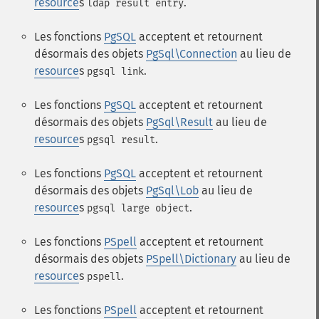
resource
s
.
ldap result entry
Les fonctions
PgSQL
acceptent et retournent
désormais des objets
PgSql\Connection
au lieu de
resource
s
.
pgsql link
Les fonctions
PgSQL
acceptent et retournent
désormais des objets
PgSql\Result
au lieu de
resource
s
.
pgsql result
Les fonctions
PgSQL
acceptent et retournent
désormais des objets
PgSql\Lob
au lieu de
resource
s
.
pgsql large object
Les fonctions
PSpell
acceptent et retournent
désormais des objets
PSpell\Dictionary
au lieu de
resource
s
.
pspell
Les fonctions
PSpell
acceptent et retournent