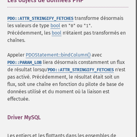
Les objets de données PHP
¶
transforme désormais
PDO::ATTR_STRINGIFY_FETCHES
les valeurs de type
bool
en
ou
.
"0"
"1"
Précédemment, les
bool
n'étaient pas transformés en
chaînes.
Appeler
PDOStatement::bindColumn()
avec
liera désormais constamment un flux
PDO::PARAM_LOB
de résultat lorsqu'
n'est
PDO::ATTR_STRINGIFY_FETCHES
pas activé. Précédemment, le résultat était soit un
flux, soit une chaîne en fonction du pilote de base de
données utilisé et du moment où la liaison est
effectuée.
Driver MySQL
¶
Les entiers et les flottants dans les ensembles de