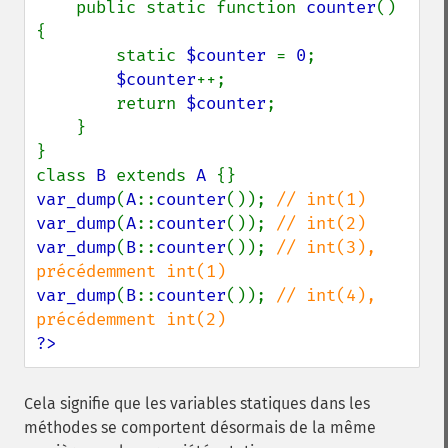
    public static function 
counter
() 
{

        static 
$counter 
= 
0
;

$counter
++;

        return 
$counter
;

    }

}

class 
B 
extends 
A 
var_dump
(
A
::
counter
()); 
var_dump
(
A
::
counter
()); 
var_dump
(
B
::
counter
()); 
// int(3), 
var_dump
(
B
::
counter
()); 
// int(4), 
?>
Cela signifie que les variables statiques dans les
méthodes se comportent désormais de la même