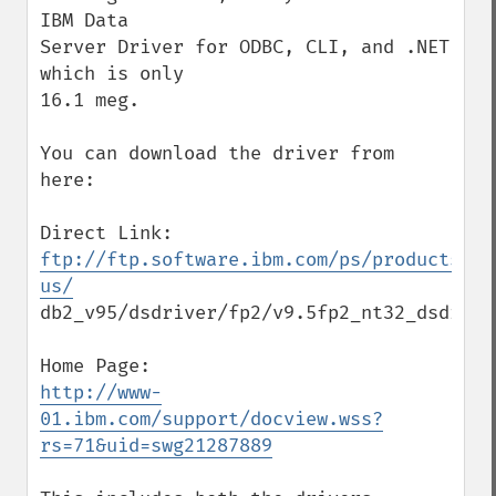
IBM Data

Server Driver for ODBC, CLI, and .NET 
which is only

16.1 meg.

You can download the driver from 
here:

ftp://ftp.software.ibm.com/ps/products/db
us/
db2_v95/dsdriver/fp2/v9.5fp2_nt32_dsdriver
http://www-
01.ibm.com/support/docview.wss?
rs=71&uid=swg21287889