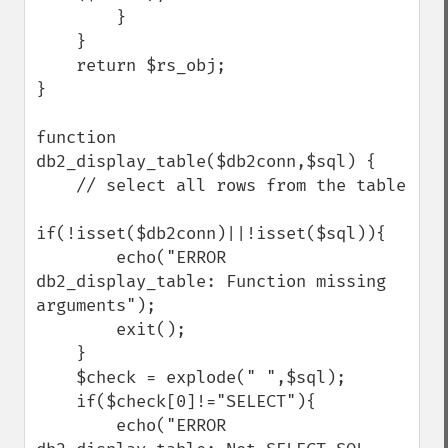
        }

    }

    return $rs_obj;

}

function 
db2_display_table($db2conn,$sql) {

    // select all rows from the table

if(!isset($db2conn)||!isset($sql)){

        echo("ERROR 
db2_display_table: Function missing 
arguments");

        exit();

    }

    $check = explode(" ",$sql);

    if($check[0]!="SELECT"){

        echo("ERROR 