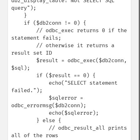
db2_display_table: Not SELECT SQL 
query");

    }

    if ($db2conn != 0) {

        // odbc_exec returns 0 if the 
statement fails;

        // otherwise it returns a 
result set ID

        $result = odbc_exec($db2conn, 
$sql);

        if ($result == 0) {

            echo("SELECT statement 
failed.");

            $sqlerror = 
odbc_errormsg($db2conn);

            echo($sqlerror);

        } else {

            // odbc_result_all prints 
all of the rows
