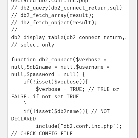
declared db2.conf.inc.php

// db2_query(db2_connect_return,sql)

// db2_fetch_array(result);

// db2_fetch_object(result);

// 
db2_display_table(db2_connect_return,sql);
// select only

function db2_connect($verbose = 
null,$db2name = null,$username = 
null,$password = null) {

    if(!isset($verbose)){

        $verbose = TRUE; // TRUE or 
FALSE, if not set TRUE

    }

    if(!isset($db2name)){ // NOT 
DECLARED 

        include("db2.conf.inc.php"); 
// CHECK CONFIG FILE
