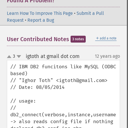
Found A Problem?
Learn How To Improve This Page
•
Submit a Pull
Request
•
Report a Bug
＋
User Contributed Notes
add a note
3 notes
igtoth at gmail dot com
3
12 years ago
¶
up
down
// IBM DB2 funcitons like MySQL (ODBC 
based)

// "Ighor Toth" <igtoth@gmail.com>

// Date: 08/05/2014

// usage:

// 
db2_connect(verbose,instance,username,pass
-> also reads config file if nothing 