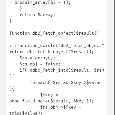
= $result_array[$i - 1];

    }

    return $array;

}

function db2_fetch_object($result){

if(function_exists("db2_fetch_object")) 
return db2_fetch_object($result);

    $rs = array();

    $rs_obj = false;

    if( odbc_fetch_into($result, $rs) 
){

        foreach( $rs as $key=>$value 
){

            $fkey = 
odbc_field_name($result, $key+1);

            $rs_obj->$fkey = 
trim($value);
