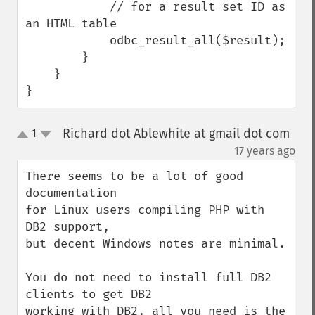
            // for a result set ID as 
an HTML table

            odbc_result_all($result);

        }

    }

}
Richard dot Ablewhite at gmail dot com
1
up
down
¶
17 years ago
There seems to be a lot of good 
documentation

for Linux users compiling PHP with 
DB2 support,

but decent Windows notes are minimal.

You do not need to install full DB2 
clients to get DB2

working with DB2, all you need is the 