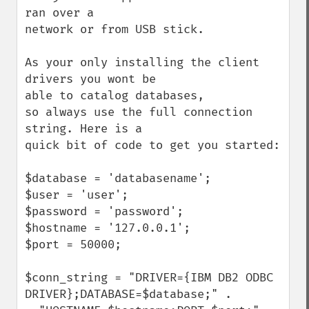
ran over a

network or from USB stick.

As your only installing the client 
drivers you wont be

able to catalog databases,

so always use the full connection 
string. Here is a

quick bit of code to get you started:

$database = 'databasename';

$user = 'user';

$password = 'password';

$hostname = '127.0.0.1';

$port = 50000;

$conn_string = "DRIVER={IBM DB2 ODBC 
DRIVER};DATABASE=$database;" .
