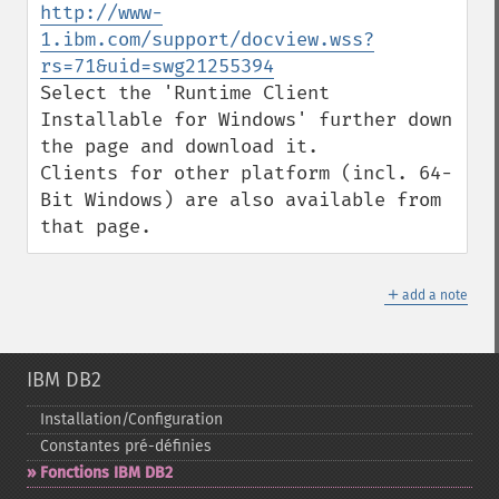
http://www-
1.ibm.com/support/docview.wss?
rs=71&uid=swg21255394
Select the 'Runtime Client 
Installable for Windows' further down 
the page and download it. 

Clients for other platform (incl. 64-
Bit Windows) are also available from 
that page.
＋
add a note
IBM DB2
Installation/Configuration
Constantes pré-​définies
Fonctions IBM DB2