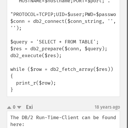
  "HOSTNAME=$hostname;PORT=$port;".

"PROTOCOL=TCPIP;UID=$user;PWD=$password;";
$conn = db2_connect($conn_string, '', 
'');

$query = 'SELECT * FROM TABLE';

$res = db2_prepare($conn, $query);

db2_execute($res);

while ($row = db2_fetch_array($res)) 
{

  print_r($row);

}
Exi
0
18 years ago
¶
up
down
The DB/2 Run-Time-Client can be found 