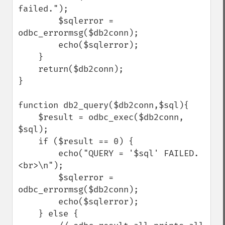
failed.");

        $sqlerror = 
odbc_errormsg($db2conn);

        echo($sqlerror);

    }

    return($db2conn);

}

function db2_query($db2conn,$sql){

    $result = odbc_exec($db2conn, 
$sql);

    if ($result == 0) {

        echo("QUERY = '$sql' FAILED.
<br>\n");

        $sqlerror = 
odbc_errormsg($db2conn);

        echo($sqlerror);

    } else {
