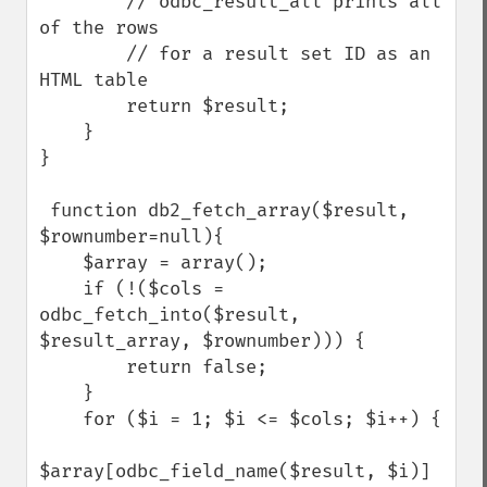
        // odbc_result_all prints all 
of the rows

        // for a result set ID as an 
HTML table

        return $result;

    }

}

 function db2_fetch_array($result, 
$rownumber=null){

    $array = array();

    if (!($cols = 
odbc_fetch_into($result, 
$result_array, $rownumber))) {

        return false;

    }

    for ($i = 1; $i <= $cols; $i++) {

$array[odbc_field_name($result, $i)] 