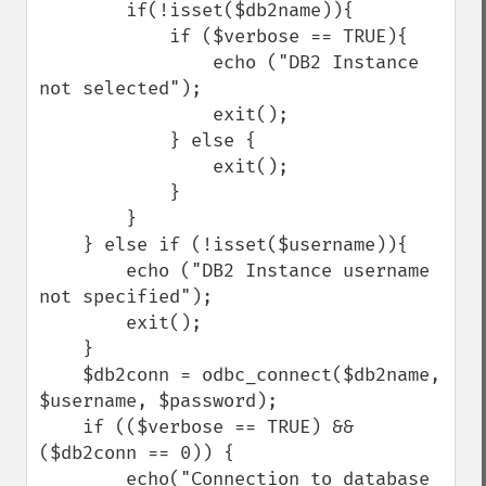
        if(!isset($db2name)){

            if ($verbose == TRUE){

                echo ("DB2 Instance 
not selected");

                exit();

            } else {

                exit();

            }

        }

    } else if (!isset($username)){

        echo ("DB2 Instance username 
not specified");

        exit();    

    } 

    $db2conn = odbc_connect($db2name, 
$username, $password);

    if (($verbose == TRUE) && 
($db2conn == 0)) {

        echo("Connection to database 