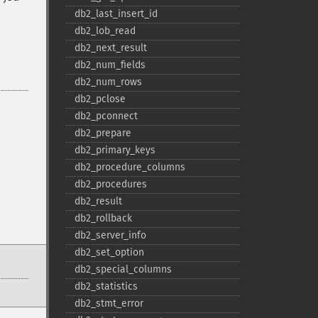
db2_​last_​insert_​id
db2_​lob_​read
db2_​next_​result
db2_​num_​fields
db2_​num_​rows
db2_​pclose
db2_​pconnect
db2_​prepare
db2_​primary_​keys
db2_​procedure_​columns
db2_​procedures
db2_​result
db2_​rollback
db2_​server_​info
db2_​set_​option
db2_​special_​columns
db2_​statistics
db2_​stmt_​error