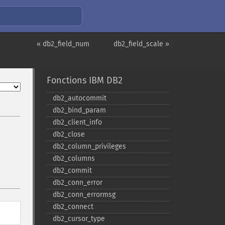
« db2_field_num
db2_field_scale »
Fonctions IBM DB2
db2_​autocommit
db2_​bind_​param
db2_​client_​info
db2_​close
db2_​column_​privileges
db2_​columns
db2_​commit
db2_​conn_​error
db2_​conn_​errormsg
db2_​connect
db2_​cursor_​type