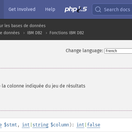
Get Involved
Help
Search docs
ur les bases de données
de données
IBM DB2
Fonctions IBM DB2
Change language:
 la colonne indiquée du jeu de résultats
e
$stmt
,
int
|
string
$column
):
int
|
false