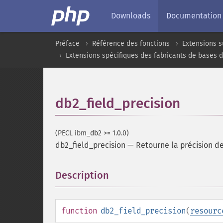
Downloads
Documentation
Préface
Référence des fonctions
Extensions s
Extensions spécifiques des fabricants de bases 
db2_field_precision
(PECL ibm_db2 >= 1.0.0)
db2_field_precision
—
Retourne la précision de
Description
¶
function
db2_field_precision
(
resourc