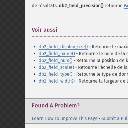
de résultats,
db2_field_precision()
retourne
f
Voir aussi
¶
db2_field_display_size()
- Retourne le maxi
db2_field_name()
- Retourne le nom de la c
db2_field_num()
- Retourne la position de 
db2_field_scale()
- Retourne l'échelle de la
db2_field_type()
- Retourne le type de donn
db2_field_width()
- Retourne la largeur de 
Found A Problem?
Learn How To Improve This Page
•
Submit a Pul