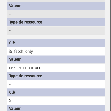
-
-
i5_fetch_only
DB2_I5_FETCH_OFF
-
X