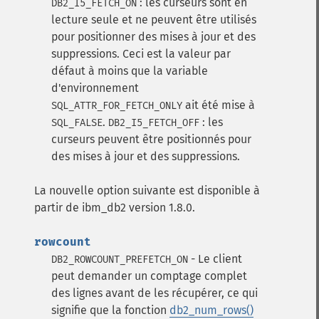
: les curseurs sont en
DB2_I5_FETCH_ON
lecture seule et ne peuvent être utilisés
pour positionner des mises à jour et des
suppressions. Ceci est la valeur par
défaut à moins que la variable
d'environnement
ait été mise à
SQL_ATTR_FOR_FETCH_ONLY
.
: les
SQL_FALSE
DB2_I5_FETCH_OFF
curseurs peuvent être positionnés pour
des mises à jour et des suppressions.
La nouvelle option suivante est disponible à
partir de ibm_db2 version 1.8.0.
rowcount
- Le client
DB2_ROWCOUNT_PREFETCH_ON
peut demander un comptage complet
des lignes avant de les récupérer, ce qui
signifie que la fonction
db2_num_rows()