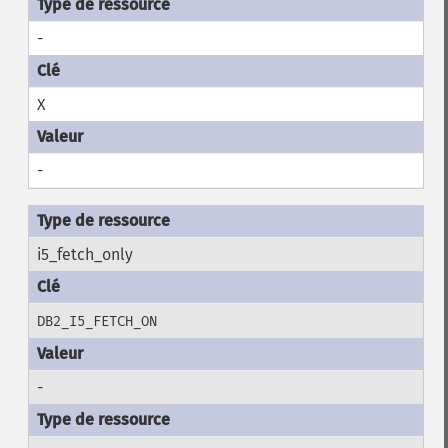
-
X
-
i5_fetch_only
DB2_I5_FETCH_ON
-