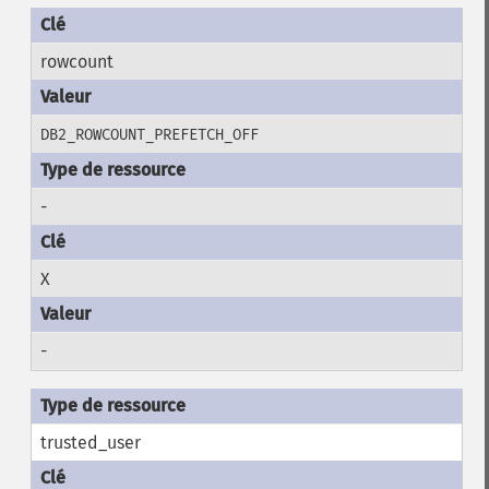
rowcount
DB2_ROWCOUNT_PREFETCH_OFF
-
X
-
trusted_user