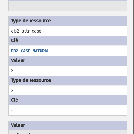
-
db2_attr_case
DB2_CASE_NATURAL
X
X
-