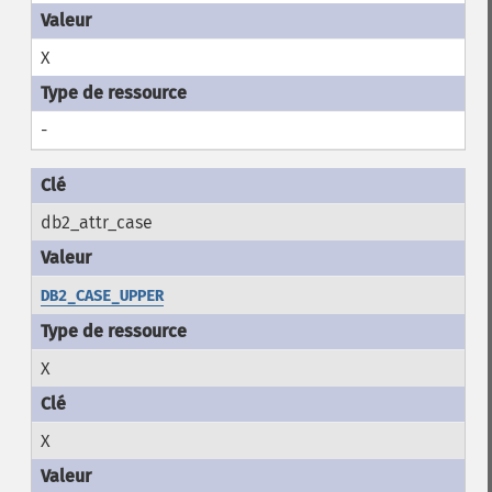
X
-
db2_attr_case
DB2_CASE_UPPER
X
X