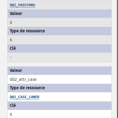
DB2_PASSTHRU
X
X
-
db2_attr_case
DB2_CASE_LOWER
X