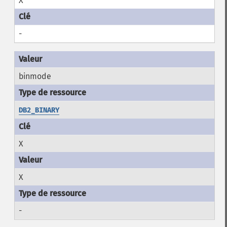
X
-
binmode
DB2_BINARY
X
X
-