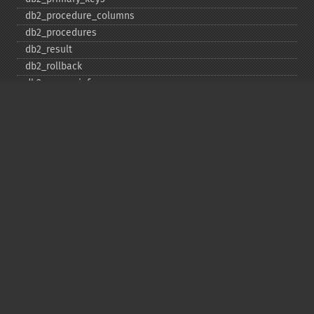
db2_​procedure_​columns
db2_​procedures
db2_​result
db2_​rollback
db2_​server_​info
db2_​set_​option
db2_​special_​columns
db2_​statistics
db2_​stmt_​error
db2_​stmt_​errormsg
db2_​table_​privileges
db2_​tables
Copyright © 2001-2026 The PHP Documentation
Group