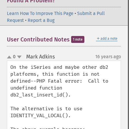
Found A Problem?
Learn How To Improve This Page
•
Submit a Pull
Request
•
Report a Bug
＋
User Contributed Notes
add a note
1 note
Mark Adkins
0
16 years ago
¶
up
down
On the iSeries and maybe other db2 
platforms, this function is not 
defined--PHP Fatal error:  Call to 
undefined function  
db2_last_insert_id().

The alternative is to use 
IDENTITY_VAL_LOCAL().
