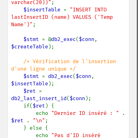
varchar(20))"
;

$insertTable 
= 
"INSERT INTO 
lastInsertID (name) VALUES ('Temp 
Name')"
;

$stmt 
= @
db2_exec
(
$conn
, 
$createTable
);

/* Vérification de l'insertion 
d'une ligne unique */

$stmt 
= 
db2_exec
(
$conn
, 
$insertTable
);

$ret 
=  
db2_last_insert_id
(
$conn
);

    if(
$ret
) {

        echo 
"Dernier ID inséré : " 
. 
$ret 
. 
"\n"
;

    } else {

        echo 
"Pas d'ID inséré 