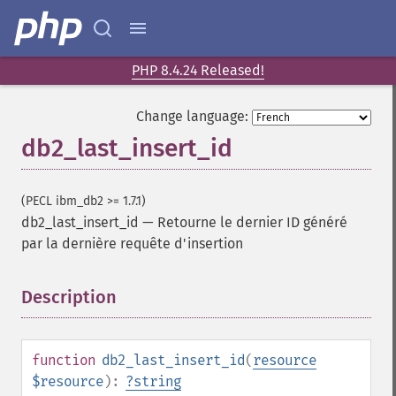
PHP 8.4.24 Released!
Change language:
db2_last_insert_id
(PECL ibm_db2 >= 1.7.1)
db2_last_insert_id
—
Retourne le dernier ID généré
par la dernière requête d'insertion
Description
¶
function
db2_last_insert_id
(
resource
$resource
):
?
string