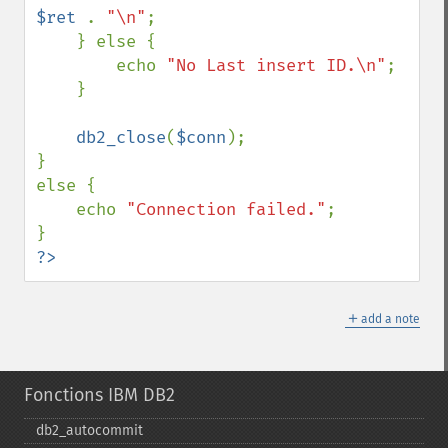
$ret 
. 
"\n"
;

    } else {

        echo 
"No Last insert ID.\n"
;

    }

db2_close
(
$conn
);

}

else {

    echo 
"Connection failed."
;

?>
＋
add a note
Fonctions IBM DB2
db2_​autocommit