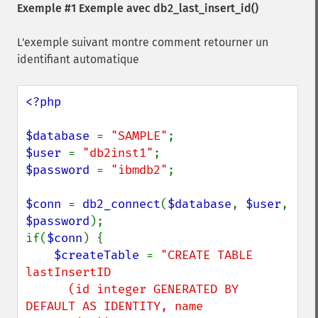
Exemple #1 Exemple avec
db2_last_insert_id()
L'exemple suivant montre comment retourner un
identifiant automatique
<?php

$database 
= 
"SAMPLE"
$user 
= 
"db2inst1"
$password 
= 
"ibmdb2"
;

$conn 
= 
db2_connect
(
$database
, 
$user
, 
$password
);

if(
$conn
) {

$createTable 
= 
"CREATE TABLE 
lastInsertID

      (id integer GENERATED BY 
DEFAULT AS IDENTITY, name 