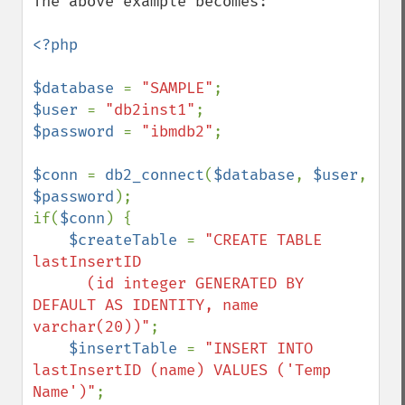
The above example becomes:

<?php

$database 
= 
"SAMPLE"
$user 
= 
"db2inst1"
$password 
= 
"ibmdb2"
;

$conn 
= 
db2_connect
(
$database
, 
$user
, 
$password
);

if(
$conn
) {

$createTable 
= 
"CREATE TABLE 
lastInsertID 

      (id integer GENERATED BY 
DEFAULT AS IDENTITY, name 
varchar(20))"
;

$insertTable 
= 
"INSERT INTO 
lastInsertID (name) VALUES ('Temp 
Name')"
;
