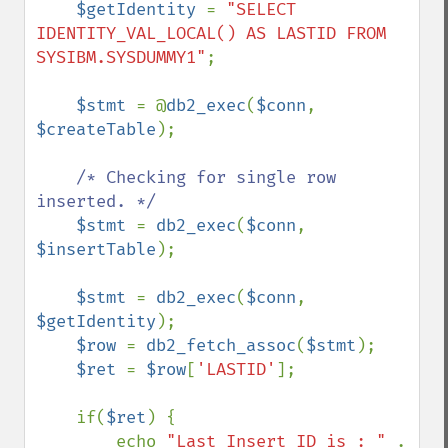
$getIdentity 
= 
"SELECT 
IDENTITY_VAL_LOCAL() AS LASTID FROM 
SYSIBM.SYSDUMMY1"
;

$stmt 
= @
db2_exec
(
$conn
, 
$createTable
);

/* Checking for single row 
inserted. */

$stmt 
= 
db2_exec
(
$conn
, 
$insertTable
);

$stmt 
= 
db2_exec
(
$conn
, 
$getIdentity
);

$row 
= 
db2_fetch_assoc
(
$stmt
);

$ret 
= 
$row
[
'LASTID'
];

    if(
$ret
) {

        echo 
"Last Insert ID is : " 
. 