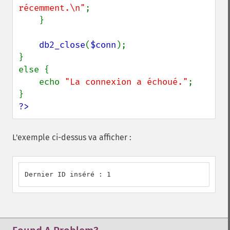
récemment.\n"
;

    }

db2_close
(
$conn
);

}

else {

    echo 
"La connexion a échoué."
;

?>
L'exemple ci-dessus va afficher :
Dernier ID inséré : 1