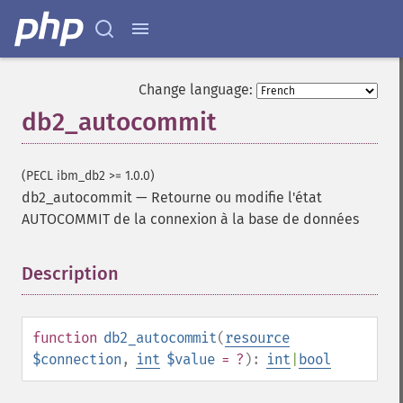
Change language:
db2_autocommit
(PECL ibm_db2 >= 1.0.0)
db2_autocommit
—
Retourne ou modifie l'état
AUTOCOMMIT de la connexion à la base de données
Description
¶
function
db2_autocommit
(
resource
$connection
,
int
$value
= ?
):
int
|
bool