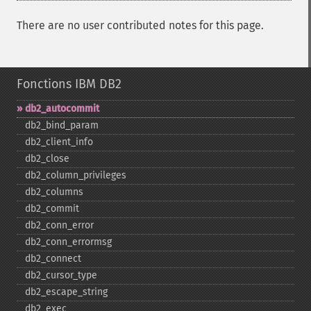
There are no user contributed notes for this page.
Fonctions IBM DB2
db2_​autocommit
db2_​bind_​param
db2_​client_​info
db2_​close
db2_​column_​privileges
db2_​columns
db2_​commit
db2_​conn_​error
db2_​conn_​errormsg
db2_​connect
db2_​cursor_​type
db2_​escape_​string
db2_​exec