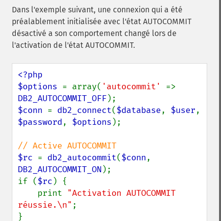
Dans l'exemple suivant, une connexion qui a été
préalablement initialisée avec l'état AUTOCOMMIT
désactivé a son comportement changé lors de
l'activation de l'état AUTOCOMMIT.
<?php

$options 
= array(
'autocommit' 
=> 
DB2_AUTOCOMMIT_OFF
$conn 
= 
db2_connect
(
$database
, 
$user
, 
$password
, 
$options
);

$rc 
= 
db2_autocommit
(
$conn
, 
DB2_AUTOCOMMIT_ON
);

if (
$rc
) {

    print 
"Activation AUTOCOMMIT 
réussie.\n"
;

}
