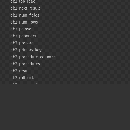
db2_​lob_​read
db2_​next_​result
db2_​num_​fields
db2_​num_​rows
db2_​pclose
db2_​pconnect
db2_​prepare
db2_​primary_​keys
db2_​procedure_​columns
db2_​procedures
db2_​result
db2_​rollback
db2_​server_​info
db2_​set_​option
db2_​special_​columns
db2_​statistics
db2_​stmt_​error
db2_​stmt_​errormsg
db2_​table_​privileges