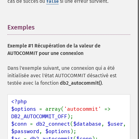
cas de succès ou
si une erreur survient.
false
Exemples
¶
Exemple #1 Récupération de la valeur de
AUTOCOMMIT pour une connexion
Dans l'exemple suivant, une connexion qui a été
initialisée avec l'état AUTOCOMMIT désactivé est
testée avec la fonction
db2_autocommit()
.
<?php

$options 
= array(
'autocommit' 
=> 
DB2_AUTOCOMMIT_OFF
$conn 
= 
db2_connect
(
$database
, 
$user
, 
$password
, 
$options
$ac 
= 
db2_autocommit
(
$conn
);
