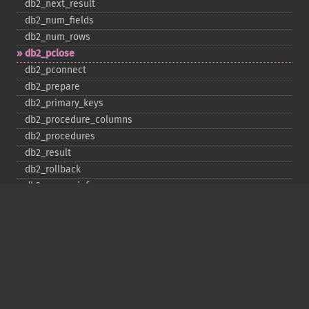
db2_​next_​result
db2_​num_​fields
db2_​num_​rows
db2_​pclose
db2_​pconnect
db2_​prepare
db2_​primary_​keys
db2_​procedure_​columns
db2_​procedures
db2_​result
db2_​rollback
db2_​server_​info
db2_​set_​option
db2_​special_​columns
db2_​statistics
db2_​stmt_​error
db2_​stmt_​errormsg
db2_​table_​privileges
db2_​tables