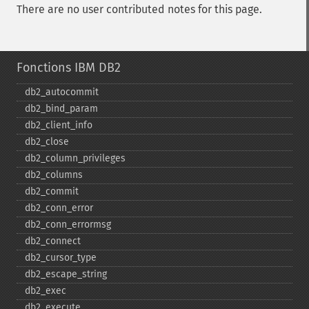
There are no user contributed notes for this page.
Fonctions IBM DB2
db2_​autocommit
db2_​bind_​param
db2_​client_​info
db2_​close
db2_​column_​privileges
db2_​columns
db2_​commit
db2_​conn_​error
db2_​conn_​errormsg
db2_​connect
db2_​cursor_​type
db2_​escape_​string
db2_​exec
db2_​execute