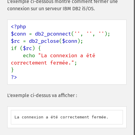
L'exemple ci-dessous montre comment fermer une
connexion sur un serveur IBM DB2 i5/OS.
<?php

$conn 
= 
db2_pconnect
(
''
, 
''
, 
''
$rc 
= 
db2_pclose
(
$conn
);

if (
$rc
) {

    echo 
"La connexion a été 
correctement fermée."
;

?>
L'exemple ci-dessus va afficher :
La connexion a été correctement fermée.