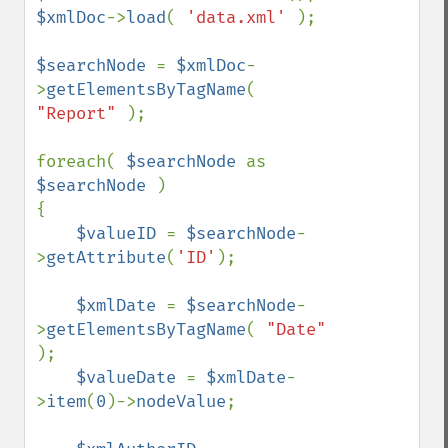
$xmlDoc
->
load
( 
'data.xml' 
);

$searchNode 
= 
$xmlDoc
-
>
getElementsByTagName
( 
"Report" 
);

foreach( 
$searchNode 
as 
$searchNode 
)

{

$valueID 
= 
$searchNode
-
>
getAttribute
(
'ID'
);

$xmlDate 
= 
$searchNode
-
>
getElementsByTagName
( 
"Date" 
);

$valueDate 
= 
$xmlDate
-
>
item
(
0
)->
nodeValue
;
