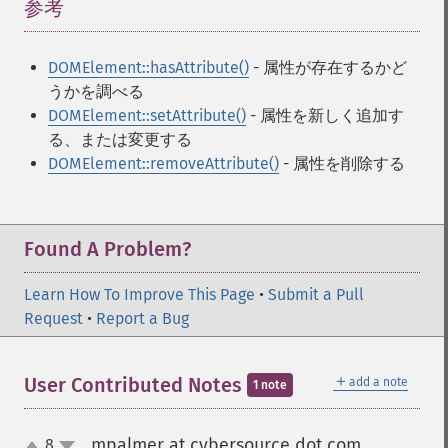
参考
¶
DOMElement::hasAttribute()
- 属性が存在するかど
うかを調べる
DOMElement::setAttribute()
- 属性を新しく追加す
る、または変更する
DOMElement::removeAttribute()
- 属性を削除する
Found A Problem?
Learn How To Improve This Page
•
Submit a Pull
Request
•
Report a Bug
＋
User Contributed Notes
add a note
1 note
mpalmer at cybersource dot com
8
¶