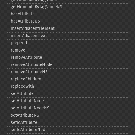
getElementsByTagNameNS
hasAttribute
hasAttributeNS
insertAdjacentElement
insertAdjacentText
prepend
remove
removeAttribute
removeAttributeNode
removeAttributeNS
replaceChildren
replaceWith
setAttribute
setAttributeNode
setAttributeNodeNS
setAttributeNS
setIdAttribute
setIdAttributeNode