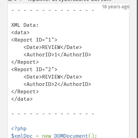
up
down
18 years ago
- - - - - - - - - - - - - -

XML Data:

<data>

<Report ID="1">

    <Date>REVIEW</Date>

    <AuthorID>1</AuthorID>

</Report>

<Report ID="2">

    <Date>REVIEW</Date>

    <AuthorID>2</AuthorID>

</Report>

</data>

- - - - - - - - - - - - - -

<?php

$xmlDoc 
= new 
DOMDocument