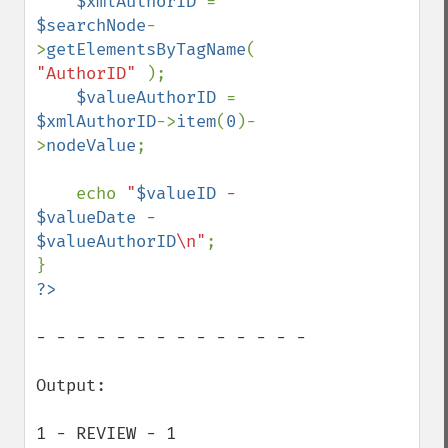
$xmlAuthorID 
= 
$searchNode
-
>
getElementsByTagName
( 
"AuthorID" 
);

$valueAuthorID 
= 
$xmlAuthorID
->
item
(
0
)-
>
nodeValue
;

    echo 
"
$valueID
 - 
$valueDate
 - 
$valueAuthorID
\n"
;

- - - - - - - - - - - - - -

Output:

1 - REVIEW - 1
