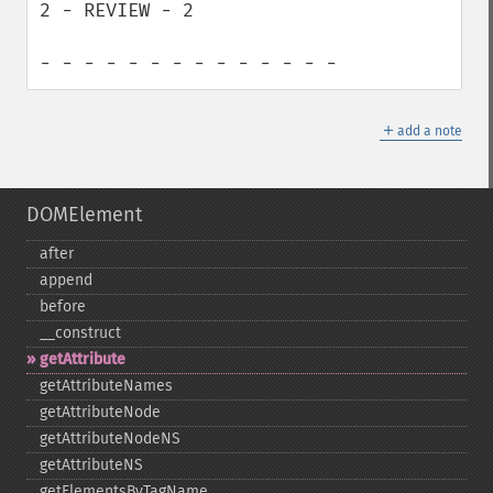
2 - REVIEW - 2

- - - - - - - - - - - - - -
＋
add a note
DOMElement
after
append
before
_​_​construct
getAttribute
getAttributeNames
getAttributeNode
getAttributeNodeNS
getAttributeNS
getElementsByTagName