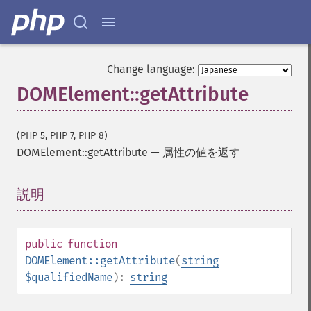
Change language:
DOMElement::getAttribute
(PHP 5, PHP 7, PHP 8)
DOMElement::getAttribute
—
属性の値を返す
説明
¶
public
function
DOMElement::getAttribute
(
string
$qualifiedName
):
string