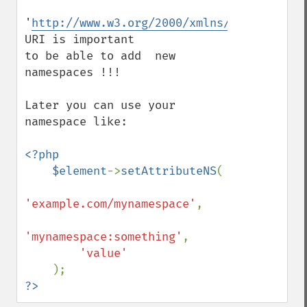
'
http://www.w3.org/2000/xmlns/
' 
URI is important

to be able to add  new 
namespaces !!!

Later you can use your 
namespace like:

<?php

    $element
->
setAttributeNS
(

'example.com/mynamespace'
,

'mynamespace:something'
, 

'value'

?>