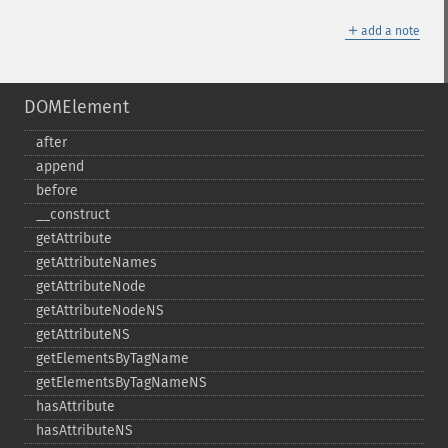
＋
add a note
DOMElement
after
append
before
_​_​construct
getAttribute
getAttributeNames
getAttributeNode
getAttributeNodeNS
getAttributeNS
getElementsByTagName
getElementsByTagNameNS
hasAttribute
hasAttributeNS