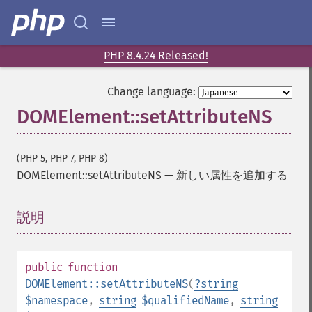
PHP 8.4.24 Released!
Change language:
DOMElement::setAttributeNS
(PHP 5, PHP 7, PHP 8)
DOMElement::setAttributeNS
—
新しい属性を追加する
説明
¶
public
function
DOMElement::setAttributeNS
(
?
string
$namespace
,
string
$qualifiedName
,
string