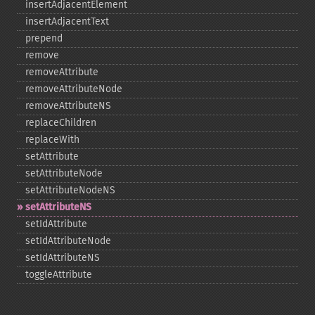
insertAdjacentElement
insertAdjacentText
prepend
remove
removeAttribute
removeAttributeNode
removeAttributeNS
replaceChildren
replaceWith
setAttribute
setAttributeNode
setAttributeNodeNS
setAttributeNS
setIdAttribute
setIdAttributeNode
setIdAttributeNS
toggleAttribute