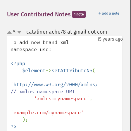
＋
User Contributed Notes
add a note
1 note
catalinenache78 at gmail dot com
5
¶
up
down
15 years ago
To add new brand xml 
namespace use:

<?php

    $element
->
setAttributeNS
(

'
http://www.w3.org/2000/xmlns/
'
, 
// xmlns namespace URI

'xmlns:mynamespace'
,

'example.com/mynamespace'
