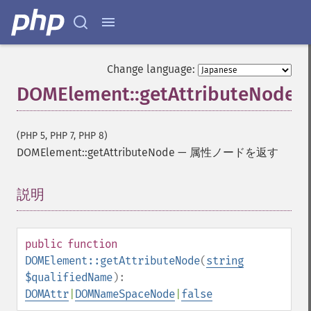
Change language:
DOMElement::getAttributeNode
(PHP 5, PHP 7, PHP 8)
DOMElement::getAttributeNode
—
属性ノードを返す
説明
¶
public
function
DOMElement::getAttributeNode
(
string
$qualifiedName
):
DOMAttr
|
DOMNameSpaceNode
|
false