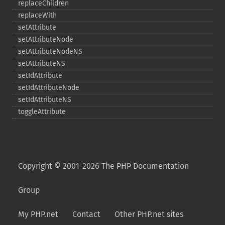
replaceChildren
replaceWith
setAttribute
setAttributeNode
setAttributeNodeNS
setAttributeNS
setIdAttribute
setIdAttributeNode
setIdAttributeNS
toggleAttribute
Copyright © 2001-2026 The PHP Documentation
Group
My PHP.net
Contact
Other PHP.net sites