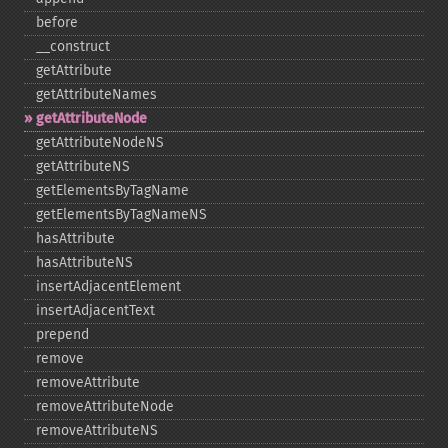
before
_​_​construct
getAttribute
getAttributeNames
getAttributeNode
getAttributeNodeNS
getAttributeNS
getElementsByTagName
getElementsByTagNameNS
hasAttribute
hasAttributeNS
insertAdjacentElement
insertAdjacentText
prepend
remove
removeAttribute
removeAttributeNode
removeAttributeNS