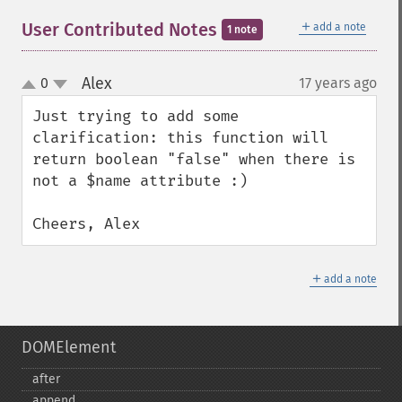
＋
User Contributed Notes
add a note
1 note
Alex
0
17 years ago
¶
up
down
Just trying to add some 
clarification: this function will 
return boolean "false" when there is 
not a $name attribute :)

Cheers, Alex
＋
add a note
DOMElement
after
append