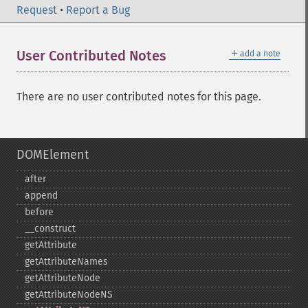
Request
•
Report a Bug
＋
User Contributed Notes
add a note
There are no user contributed notes for this page.
DOMElement
after
append
before
_​_​construct
getAttribute
getAttributeNames
getAttributeNode
getAttributeNodeNS