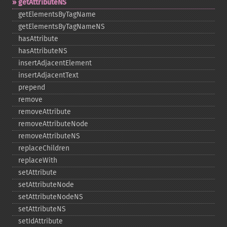
getAttributeNS
getElementsByTagName
getElementsByTagNameNS
hasAttribute
hasAttributeNS
insertAdjacentElement
insertAdjacentText
prepend
remove
removeAttribute
removeAttributeNode
removeAttributeNS
replaceChildren
replaceWith
setAttribute
setAttributeNode
setAttributeNodeNS
setAttributeNS
setIdAttribute