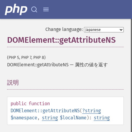
Change language:
DOMElement::getAttributeNS
(PHP 5, PHP 7, PHP 8)
DOMElement::getAttributeNS
—
属性の値を返す
説明
¶
public
function
DOMElement::getAttributeNS
(
?
string
$namespace
,
string
$localName
):
string