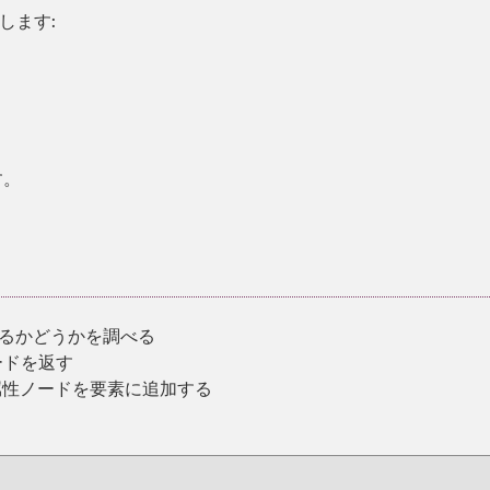
します:
。
す。
するかどうかを調べる
ードを返す
属性ノードを要素に追加する