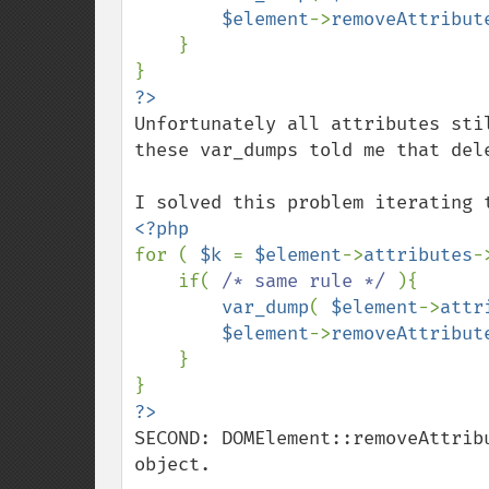
$element
->
removeAttribut
    }

Unfortunately all attributes sti
these var_dumps told me that dele
for ( 
$k 
= 
$element
->
attributes
-
    if( 
/* same rule */ 
){

var_dump
( 
$element
->
attr
$element
->
removeAttribut
    }

SECOND: DOMElement::removeAttrib
object.