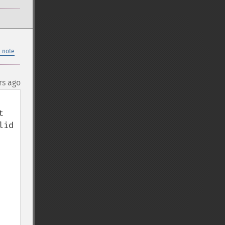
 note
rs ago
 
id 