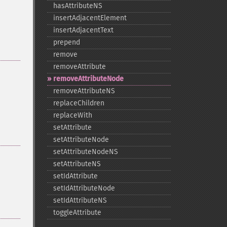
hasAttributeNS
insertAdjacentElement
insertAdjacentText
prepend
remove
removeAttribute
removeAttributeNode
removeAttributeNS
replaceChildren
replaceWith
setAttribute
setAttributeNode
setAttributeNodeNS
setAttributeNS
setIdAttribute
setIdAttributeNode
setIdAttributeNS
toggleAttribute