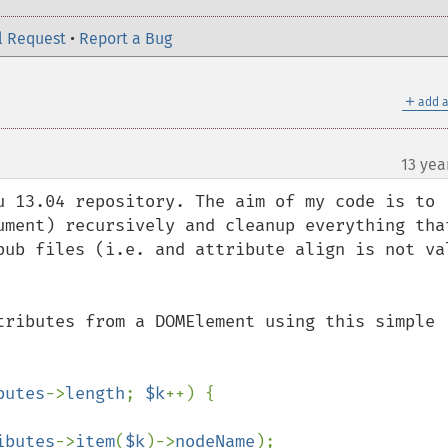
l Request
•
Report a Bug
＋
add a
13 yea
u 13.04 repository. The aim of my code is to 
ument) recursively and cleanup everything that
pub files (i.e. and attribute align is not val
tributes from a DOMElement using this simple 
butes
->
length
; 
$k
++) {

ibutes
->
item
(
$k
)->
nodeName
);
