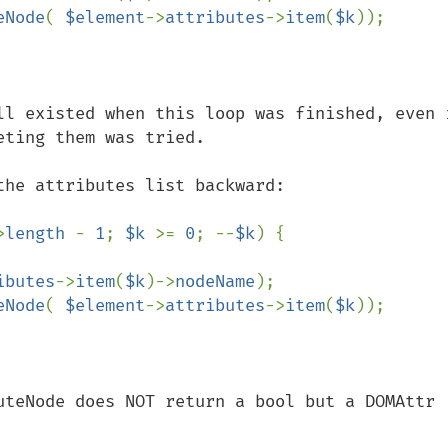
eNode
( 
$element
->
attributes
->
item
(
$k
));

ll existed when this loop was finished, even i
ting them was tried.

>
length 
- 
1
; 
$k 
>= 
0
; --
$k
) {

ibutes
->
item
(
$k
)->
nodeName
);

eNode
( 
$element
->
attributes
->
item
(
$k
));

uteNode does NOT return a bool but a DOMAttr 