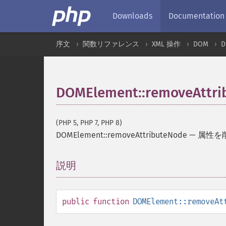
Downloads
Documentation
序文
関数リファレンス
XML 操作
DOM
D
DOMElement::removeAttri
(PHP 5, PHP 7, PHP 8)
DOMElement::removeAttributeNode
—
属性を
説明
¶
public
function
DOMElement::removeAt