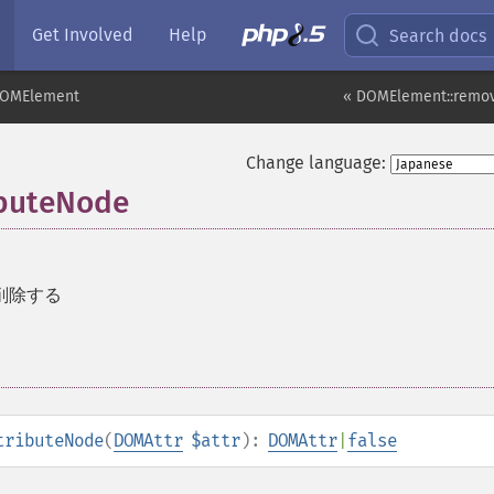
Get Involved
Help
Search docs
OMElement
« DOMElement::remov
Change language:
buteNode
削除する
tributeNode
(
DOMAttr
$attr
):
DOMAttr
|
false