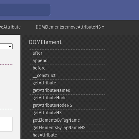
eAttribute
DOMElement::removeAttributeNS »
DOMElement
after
append
before
_​_​construct
getAttribute
getAttributeNames
getAttributeNode
getAttributeNodeNS
getAttributeNS
getElementsByTagName
getElementsByTagNameNS
hasAttribute