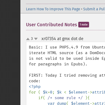
Learn How To Improve This Page
•
Submit a Pul
User Contributed Notes
1 note
xr07354 at gmx dot de
3
¶
up
down
Basic: I use PHP5.4.9 from Ubunt
iterate HTML source (as a DomDoc
is not valid to be used inside E
for paragraphs in Epubs).

FIRST: Today I tried removing at
for ( 
$k
=
0
; 
$k 
< 
$element
->
attri
    if( 
/* some rule */ 
){

var_dump
( 
$element
->
attr