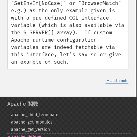
"SetEnvIf[NoCase]" or "BrowserMatch" 
e.g.) as the only example given is 
with a pre-defined CGI interface 
variable (which is also available via 
the $_SERVER[] array).  If custom 
Apache runtime configuration 
variables are indeed fetchable via 
this interface, let's say so or give 
an example of such.
＋
add a note
Apache 関数
apache_​child_​terminate
apache_​get_​modules
apache_​get_​version
apache_​getenv