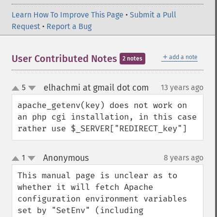
Learn How To Improve This Page
•
Submit a Pull
Request
•
Report a Bug
＋
User Contributed Notes
add a note
2 notes
elhachmi at gmail dot com
5
13 years ago
¶
up
down
apache_getenv(key) does not work on 
an php cgi installation, in this case 
rather use $_SERVER["REDIRECT_key"]
Anonymous
1
8 years ago
¶
up
down
This manual page is unclear as to 
whether it will fetch Apache 
configuration environment variables 
set by "SetEnv" (including 