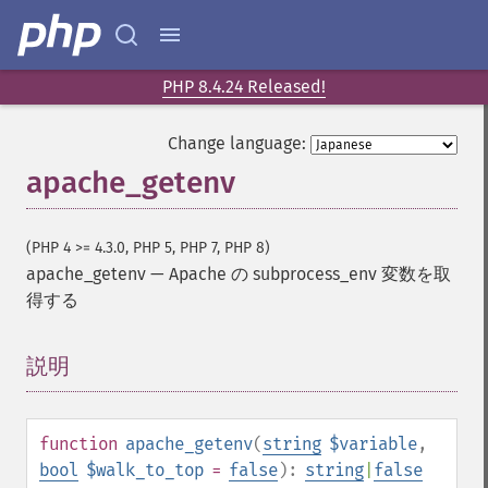
PHP 8.4.24 Released!
Change language:
apache_getenv
(PHP 4 >= 4.3.0, PHP 5, PHP 7, PHP 8)
apache_getenv
—
Apache の subprocess_env 変数を取
得する
説明
¶
function
apache_getenv
(
string
$variable
,
bool
$walk_to_top
=
false
):
string
|
false