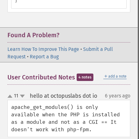
)
Found A Problem?
Learn How To Improve This Page
•
Submit a Pull
Request
•
Report a Bug
＋
User Contributed Notes
add a note
4 notes
hello at octopuslabs dot io
11
6 years ago
¶
up
down
apache_get_modules() is only 
available when the PHP is installed 
as a module and not as a CGI == It 
doesn't work with php-fpm.