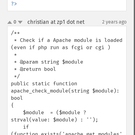
?>
christian at zp1 dot net
0
2 years ago
¶
up
down
/** 

 * Check if a Apache module is loaded 
(even if php run as fcgi or cgi )

 * 

 * @param string $module 

 * @return bool 

 */

public static function 
apache_check_module(string $module): 
bool

{

    $module  = ($module ? 
strval(value: $module) : '');

    if 
(function_exists('apache_get_modules')  