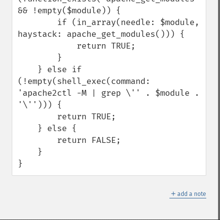
&& !empty($module)) {

        if (in_array(needle: $module, 
haystack: apache_get_modules())) {

            return TRUE;

        }

    } else if 
(!empty(shell_exec(command: 
'apache2ctl -M | grep \'' . $module . 
'\''))) {

        return TRUE;

    } else {

        return FALSE;

    }

}
＋
add a note