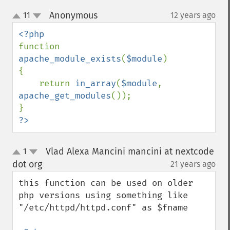
Anonymous
11
12 years ago
¶
up
down
function 
apache_module_exists
(
$module
)

{

    return 
in_array
(
$module
, 
apache_get_modules
());

?>
Vlad Alexa Mancini mancini at nextcode
1
up
down
dot org
21 years ago
¶
this function can be used on older 
php versions using something like 
"/etc/httpd/httpd.conf" as $fname
