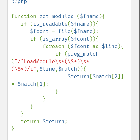
<?php

function 
get_modules 
(
$fname
){

   if (
is_readable
(
$fname
)){

$fcont 
= 
file
(
$fname
);

      if (
is_array
(
$fcont
)){

          foreach (
$fcont 
as 
$line
){

              if (
preg_match 
(
"/^LoadModule\s*(\S*)\s*
(\S*)/i"
,
$line
,
$match
)){

$return
[
$match
[
2
]] 
= 
$match
[
1
];

              }

          }

      }

   }

   return 
$return
;

}
