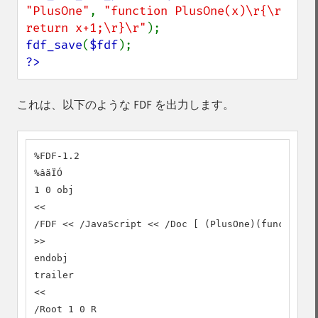
"PlusOne"
, 
"function PlusOne(x)\r{\r  
return x+1;\r}\r"
fdf_save
(
$fdf
?>
これは、以下のような FDF を出力します。
%FDF-1.2

%âãÏÓ

1 0 obj

<<

/FDF << /JavaScript << /Doc [ (PlusOne)(function P
>>

endobj

trailer

<<

/Root 1 0 R
