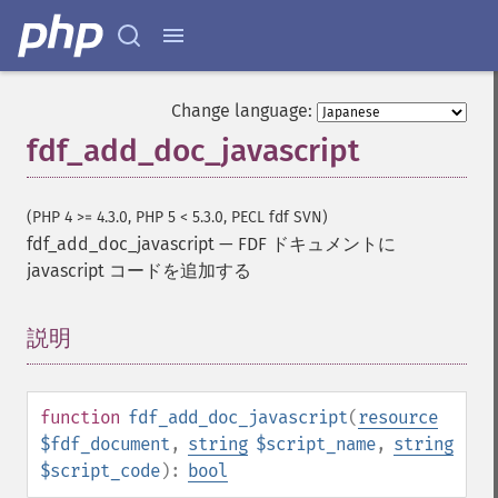
Change language:
fdf_add_doc_javascript
(PHP 4 >= 4.3.0, PHP 5 < 5.3.0, PECL fdf SVN)
fdf_add_doc_javascript
—
FDF ドキュメントに
javascript コードを追加する
説明
¶
function
fdf_add_doc_javascript
(
resource
$fdf_document
,
string
$script_name
,
string
$script_code
):
bool