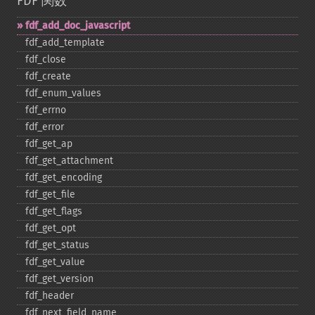
FDF 関数
fdf_​add_​doc_​javascript
fdf_​add_​template
fdf_​close
fdf_​create
fdf_​enum_​values
fdf_​errno
fdf_​error
fdf_​get_​ap
fdf_​get_​attachment
fdf_​get_​encoding
fdf_​get_​file
fdf_​get_​flags
fdf_​get_​opt
fdf_​get_​status
fdf_​get_​value
fdf_​get_​version
fdf_​header
fdf_​next_​field_​name