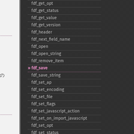
fdf_​get_​opt
fdf_​get_​status
fdf_​get_​value
fdf_​get_​version
fdf_​header
fdf_​next_​field_​name
fdf_​open
fdf_​open_​string
fdf_​remove_​item
fdf_​save
トの
fdf_​save_​string
fdf_​set_​ap
fdf_​set_​encoding
fdf_​set_​file
fdf_​set_​flags
fdf_​set_​javascript_​action
fdf_​set_​on_​import_​javascript
fdf_​set_​opt
fdf_​set_​status