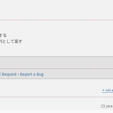
成する
字列として返す
l Request
•
Report a Bug
＋
add a
23 yea