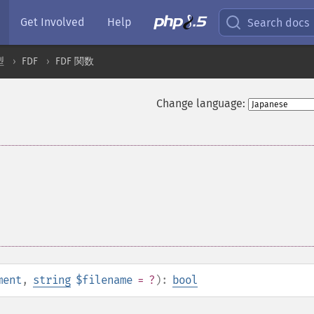
Get Involved
Help
Search docs
型
FDF
FDF 関数
Change language:
ment
,
string
$filename
= ?
):
bool