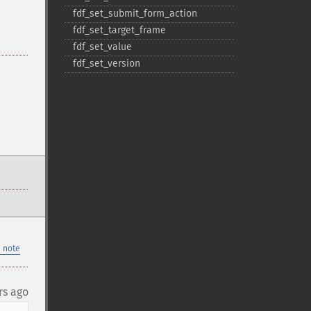
fdf_​set_​submit_​form_​action
fdf_​set_​target_​frame
fdf_​set_​value
fdf_​set_​version
 note
rs ago