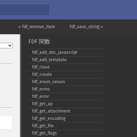
« fdf_remove_item
fdf_save_string »
FDF 関数
fdf_​add_​doc_​javascript
fdf_​add_​template
fdf_​close
fdf_​create
fdf_​enum_​values
fdf_​errno
fdf_​error
fdf_​get_​ap
fdf_​get_​attachment
fdf_​get_​encoding
fdf_​get_​file
fdf_​get_​flags