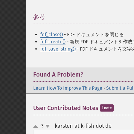
参考
¶
fdf_close()
- FDF ドキュメントを閉じる
fdf_create()
- 新規 FDF ドキュメントを作
fdf_save_string()
- FDF ドキュメントを文
Found A Problem?
Learn How To Improve This Page
•
Submit a Pul
User Contributed Notes
1 note
karsten at k-fish dot de
-3
¶
up
down