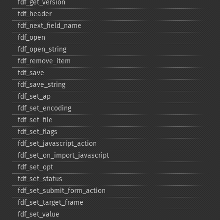
fdf_​get_​version
fdf_​header
fdf_​next_​field_​name
fdf_​open
fdf_​open_​string
fdf_​remove_​item
fdf_​save
fdf_​save_​string
fdf_​set_​ap
fdf_​set_​encoding
fdf_​set_​file
fdf_​set_​flags
fdf_​set_​javascript_​action
fdf_​set_​on_​import_​javascript
fdf_​set_​opt
fdf_​set_​status
fdf_​set_​submit_​form_​action
fdf_​set_​target_​frame
fdf_​set_​value