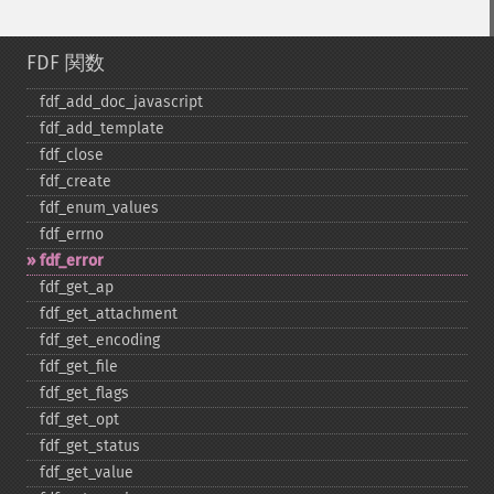
FDF 関数
fdf_​add_​doc_​javascript
fdf_​add_​template
fdf_​close
fdf_​create
fdf_​enum_​values
fdf_​errno
fdf_​error
fdf_​get_​ap
fdf_​get_​attachment
fdf_​get_​encoding
fdf_​get_​file
fdf_​get_​flags
fdf_​get_​opt
fdf_​get_​status
fdf_​get_​value