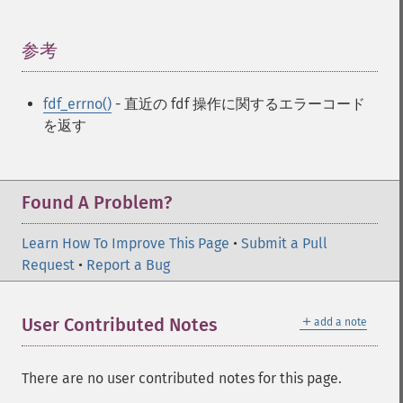
参考
¶
fdf_errno()
- 直近の fdf 操作に関するエラーコード
を返す
Found A Problem?
Learn How To Improve This Page
•
Submit a Pull
Request
•
Report a Bug
＋
User Contributed Notes
add a note
There are no user contributed notes for this page.