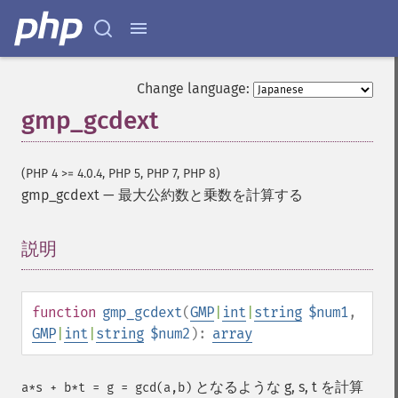
Change language:
gmp_gcdext
(PHP 4 >= 4.0.4, PHP 5, PHP 7, PHP 8)
gmp_gcdext
—
最大公約数と乗数を計算する
説明
¶
function
gmp_gcdext
(
GMP
|
int
|
string
$num1
,
GMP
|
int
|
string
$num2
):
array
となるような g, s, t を計算
a*s + b*t = g = gcd(a,b)