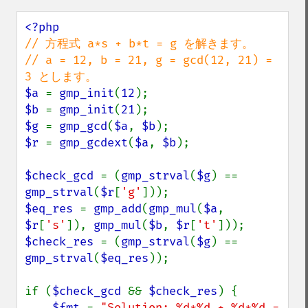
// 方程式 a*s + b*t = g を解きます。

// a = 12, b = 21, g = gcd(12, 21) = 
$a 
= 
gmp_init
(
12
$b 
= 
gmp_init
(
21
$g 
= 
gmp_gcd
(
$a
, 
$b
$r 
= 
gmp_gcdext
(
$a
, 
$b
);

$check_gcd 
= (
gmp_strval
(
$g
) == 
gmp_strval
(
$r
[
'g'
$eq_res 
= 
gmp_add
(
gmp_mul
(
$a
, 
$r
[
's'
]), 
gmp_mul
(
$b
, 
$r
[
't'
$check_res 
= (
gmp_strval
(
$g
) == 
gmp_strval
(
$eq_res
));

if (
$check_gcd 
&& 
$check_res
) {

$fmt 
= 
"Solution: %d*%d + %d*%d = 