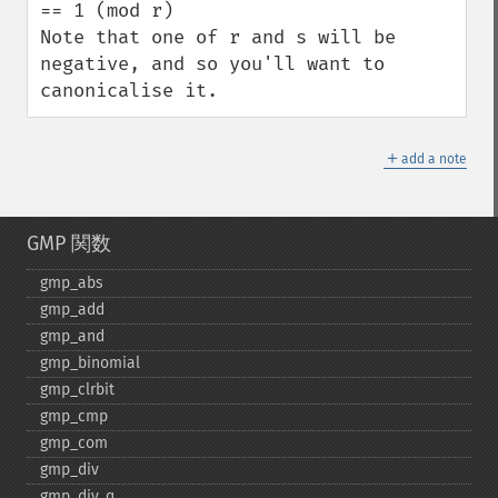
== 1 (mod r)

Note that one of r and s will be 
negative, and so you'll want to

canonicalise it.
＋
add a note
GMP 関数
gmp_​abs
gmp_​add
gmp_​and
gmp_​binomial
gmp_​clrbit
gmp_​cmp
gmp_​com
gmp_​div
gmp_​div_​q