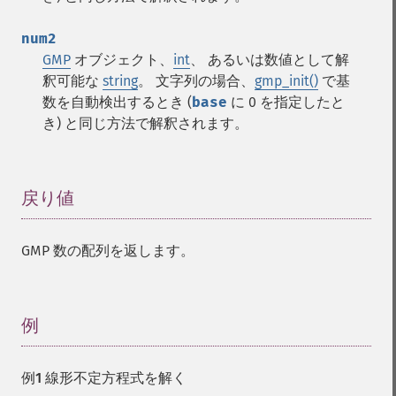
num2
GMP
オブジェクト、
int
、 あるいは数値として解
釈可能な
string
。 文字列の場合、
gmp_init()
で基
数を自動検出するとき (
base
に 0 を指定したと
き) と同じ方法で解釈されます。
戻り値
¶
GMP 数の配列を返します。
例
¶
例1 線形不定方程式を解く