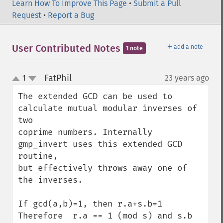
Learn How To Improve This Page
•
Submit a Pull
Request
•
Report a Bug
＋
User Contributed Notes
add a note
1 note
FatPhil
1
23 years ago
¶
up
down
The extended GCD can be used to 
calculate mutual modular inverses of 
two

coprime numbers. Internally 
gmp_invert uses this extended GCD 
routine, 

but effectively throws away one of 
the inverses.

If gcd(a,b)=1, then r.a+s.b=1

Therefore  r.a == 1 (mod s) and s.b 