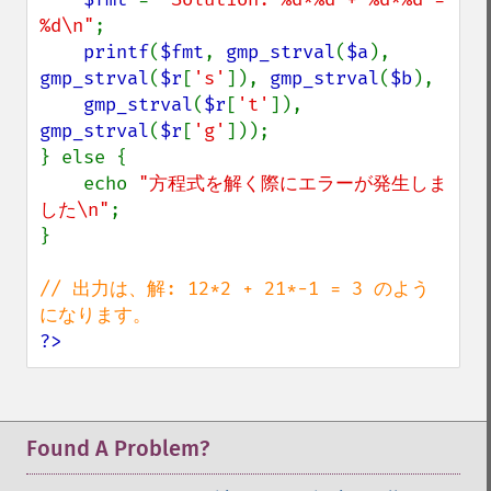
%d\n"
;

printf
(
$fmt
, 
gmp_strval
(
$a
), 
gmp_strval
(
$r
[
's'
]), 
gmp_strval
(
$b
),

gmp_strval
(
$r
[
't'
]), 
gmp_strval
(
$r
[
'g'
]));

} else {

    echo 
"方程式を解く際にエラーが発生しま
した\n"
;

}

// 出力は、解: 12*2 + 21*-1 = 3 のよう
?>
Found A Problem?