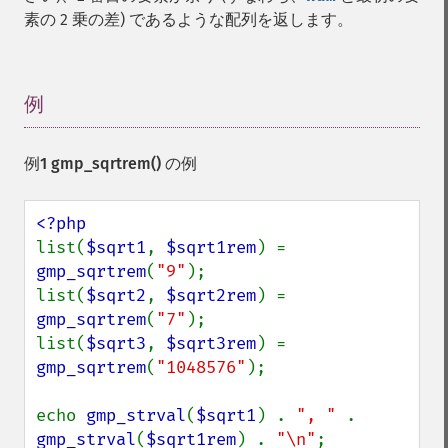
素の 2 乗の差) であるような配列を返します。
例
¶
例1
gmp_sqrtrem()
の例
list(
$sqrt1
, 
$sqrt1rem
) = 
gmp_sqrtrem
(
"9"
);

list(
$sqrt2
, 
$sqrt2rem
) = 
gmp_sqrtrem
(
"7"
);

list(
$sqrt3
, 
$sqrt3rem
) = 
gmp_sqrtrem
(
"1048576"
);

echo 
gmp_strval
(
$sqrt1
) . 
", " 
. 
gmp_strval
(
$sqrt1rem
) . 
"\n"
;
