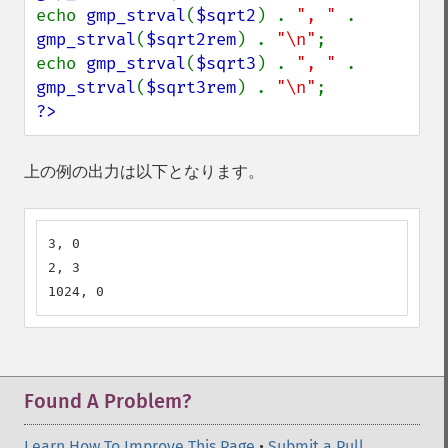
echo 
gmp_strval
(
$sqrt2
) . 
", " 
. 
gmp_strval
(
$sqrt2rem
) . 
"\n"
;

echo 
gmp_strval
(
$sqrt3
) . 
", " 
. 
gmp_strval
(
$sqrt3rem
) . 
"\n"
?>
上の例の出力は以下となります。
3, 0

2, 3

1024, 0
Found A Problem?
Learn How To Improve This Page
•
Submit a Pull