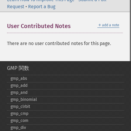
Request
•
Report a Bug
＋
User Contributed Notes
add a note
There are no user contributed notes for this page.
GMP 関数
gmp_​abs
gmp_​add
gmp_​and
gmp_​binomial
gmp_​clrbit
gmp_​cmp
gmp_​com
gmp_​div