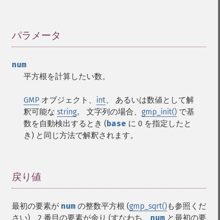
パラメータ
¶
num
平方根を計算したい数。
GMP
オブジェクト、
int
、 あるいは数値として解
釈可能な
string
。 文字列の場合、
gmp_init()
で基
数を自動検出するとき (
base
に 0 を指定したと
き) と同じ方法で解釈されます。
戻り値
¶
最初の要素が
num
の整数平方根 (
gmp_sqrt()
も参照くだ
さい)、2 番目の要素が余り (すなわち、
num
と最初の要