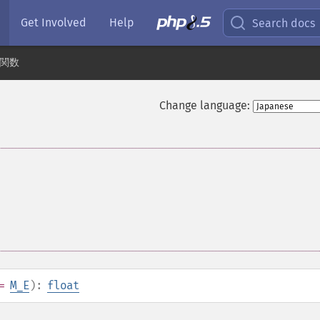
Get Involved
Help
Search docs
 関数
Change language:
=
M_E
):
float