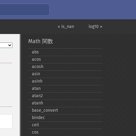
« is_nan
log10 »
Math 関数
abs
acos
acosh
asin
asinh
atan
atan2
atanh
base_​convert
bindec
ceil
cos