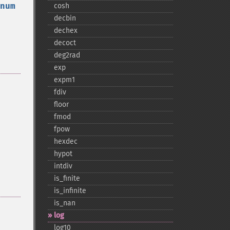
num
cosh
decbin
dechex
decoct
deg2rad
exp
expm1
fdiv
floor
fmod
fpow
hexdec
hypot
intdiv
is_​finite
is_​infinite
is_​nan
log
log10