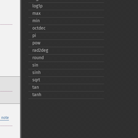
log1p
max
min
octdec
pi
pow
rad2deg
round
sin
sinh
sqrt
tan
tanh
 note