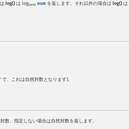
合は
log()
は log
num
を返します。それ以外の場合は
log()
は
base
e' で、これは自然対数となります)。
対数、指定しない場合は自然対数を返します。