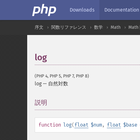
Downloads
Documentation
序文
関数リファレンス
数学
Math
Math
log
(PHP 4, PHP 5, PHP 7, PHP 8)
log
—
自然対数
説明
¶
function
log
(
float
$num
,
float
$base