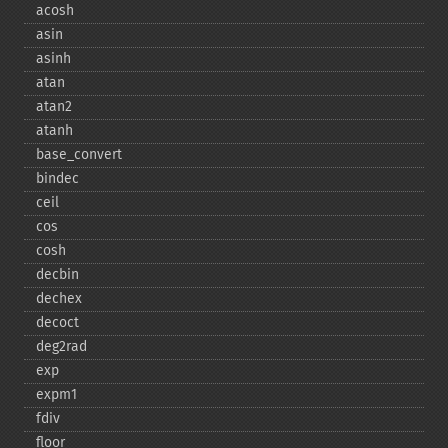
acosh
asin
asinh
atan
atan2
atanh
base_​convert
bindec
ceil
cos
cosh
decbin
dechex
decoct
deg2rad
exp
expm1
fdiv
floor