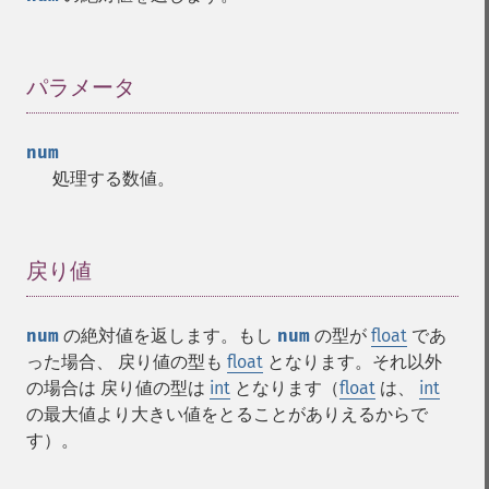
パラメータ
¶
num
処理する数値。
戻り値
¶
num
の絶対値を返します。もし
num
の型が
float
であ
った場合、 戻り値の型も
float
となります。それ以外
の場合は 戻り値の型は
int
となります（
float
は、
int
の最大値より大きい値をとることがありえるからで
す）。