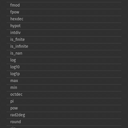
fmod
fpow
hexdec
hypot
intdiv
is_​finite
is_​infinite
is_​nan
log
log10
log1p
max
min
octdec
pi
pow
rad2deg
round