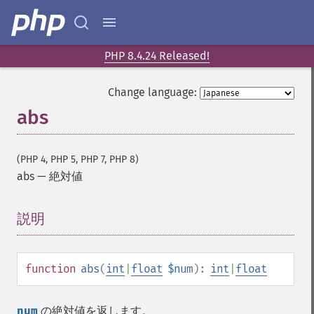
PHP 8.4.24 Released!
Change language:
abs
(PHP 4, PHP 5, PHP 7, PHP 8)
abs
—
絶対値
説明
¶
function
abs
(
int
|
float
$num
):
int
|
float
num
の絶対値を返します。