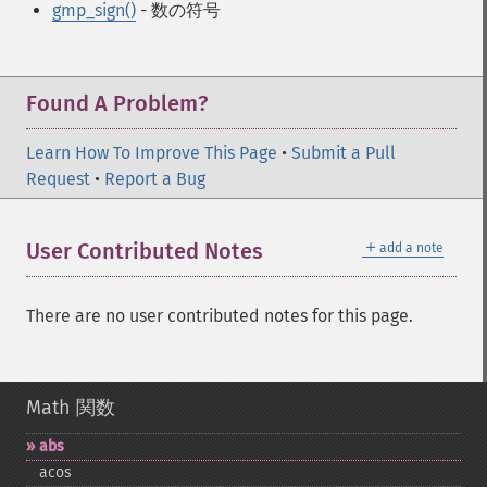
gmp_sign()
- 数の符号
Found A Problem?
Learn How To Improve This Page
•
Submit a Pull
Request
•
Report a Bug
＋
User Contributed Notes
add a note
There are no user contributed notes for this page.
Math 関数
abs
acos