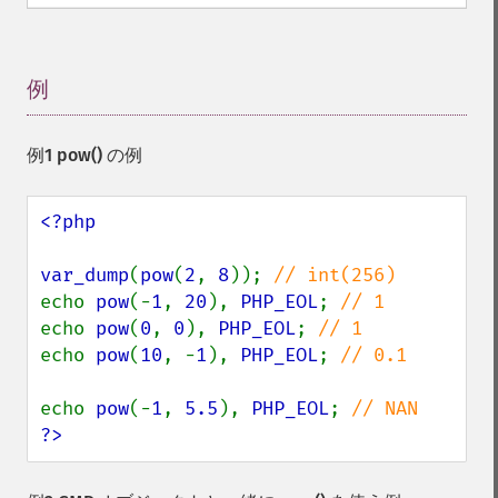
例
¶
例1
pow()
の例
<?php

var_dump
(
pow
(
2
, 
8
)); 
echo 
pow
(-
1
, 
20
), 
PHP_EOL
; 
echo 
pow
(
0
, 
0
), 
PHP_EOL
; 
echo 
pow
(
10
, -
1
), 
PHP_EOL
; 
// 0.1

echo 
pow
(-
1
, 
5.5
), 
PHP_EOL
; 
?>