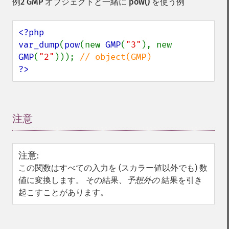
例2 GMP オブジェクトと一緒に
pow()
を使う例
<?php

var_dump
(
pow
(new 
GMP
(
"3"
), new 
GMP
(
"2"
))); 
?>
注意
¶
注意
:
この関数はすべての入力を (スカラー値以外でも) 数
値に変換します。 その結果、
予想外の
結果を引き
起こすことがあります。