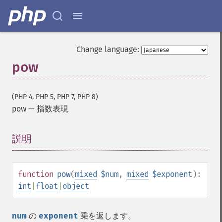
Change language:
pow
(PHP 4, PHP 5, PHP 7, PHP 8)
pow
—
指数表現
説明
¶
function
pow
(
mixed
$num
,
mixed
$exponent
):
int
|
float
|
object
num
の
exponent
乗を返します。