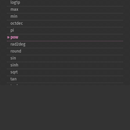
log1p
max
min
octdec
pi
pow
rad2deg
round
sin
sinh
sqrt
tan
tanh
Copyright © 2001-2026 The PHP Documentation