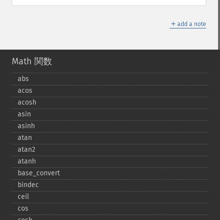
＋
add a note
Math 関数
abs
acos
acosh
asin
asinh
atan
atan2
atanh
base_​convert
bindec
ceil
cos