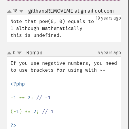
gilthansREMOVEME at gmail dot com
18
¶
up
down
19 years ago
Note that pow(0, 0) equals to 
1 although mathematically 
this is undefined.
Roman
0
5 years ago
¶
up
down
If you use negative numbers, you need 
to use brackets for using with **

<?php

-
1 
** 
2
; 
// -1

(-
1
) ** 
2
; 
// 1

?>