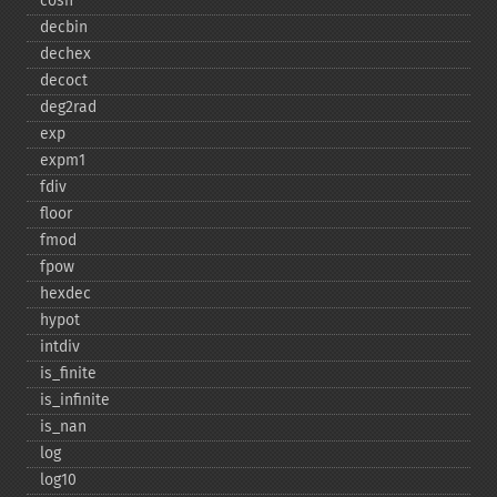
cosh
decbin
dechex
decoct
deg2rad
exp
expm1
fdiv
floor
fmod
fpow
hexdec
hypot
intdiv
is_​finite
is_​infinite
is_​nan
log
log10