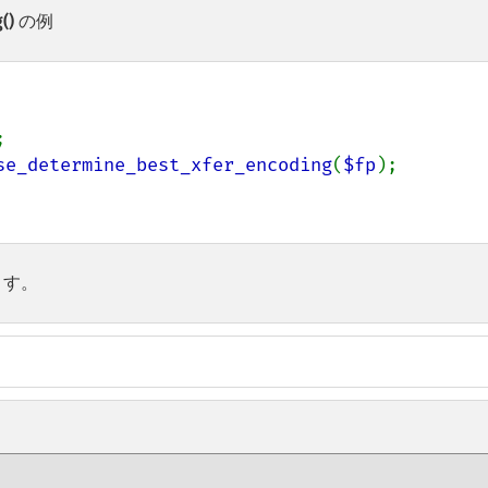
()
の例


se_determine_best_xfer_encoding
(
$fp
);

ます。