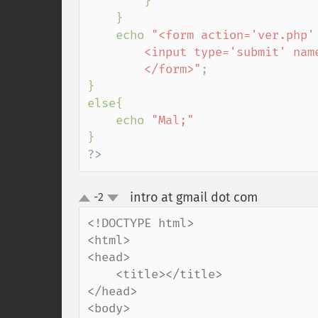
        }

    }

    echo 
"<form action='ver.php' 
        <input type='submit' name='volta' value='Vovler atrás'<br>

        </form>"
;

}

else{

    echo 
?>
intro at gmail dot com
-2
¶
up
down
<!DOCTYPE html>

<html>

<head>

    <title></title>

</head>

<body>
