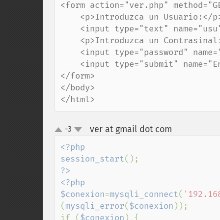
<form action="ver.php" method="GE
    <p>Introduzca un Usuario:</p>

    <input type="text" name="usu"><br>

    <p>Introduzca un Contrasinal:</p>

    <input type="password" name="con"><br>

    <input type="submit" name="Enviar">

</form>

</body>

</html>
ver at gmail dot com
-3
¶
up
down
<?php

session_start
?>

<?php

$conexion
=
mysqli_connect
(
'192.16
(
mysqli_error
(
$conexion
));

if (
$conexion
) {
