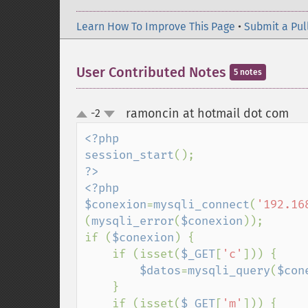
Learn How To Improve This Page
•
Submit a Pul
User Contributed Notes
5 notes
ramoncin at hotmail dot com
-2
¶
up
down
<?php

session_start
?>

<?php

$conexion
=
mysqli_connect
(
'192.16
(
mysqli_error
(
$conexion
));

if (
$conexion
) {

    if (isset(
$_GET
[
'c'
])) {

$datos
=
mysqli_query
(
$con
    }

    if (isset(
$_GET
[
'm'
])) {
