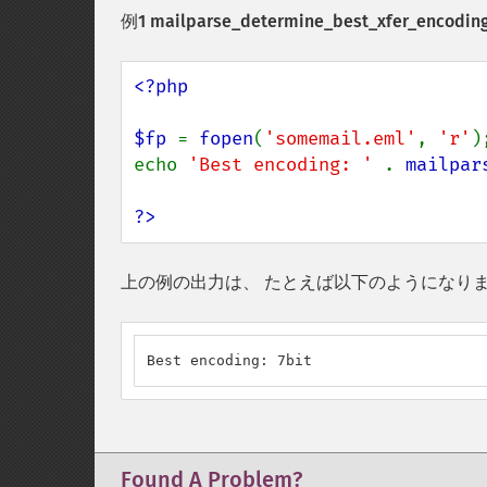
例1
mailparse_determine_best_xfer_encoding
<?php

$fp 
= 
fopen
(
'somemail.eml'
, 
'r'
);
echo 
'Best encoding: ' 
. 
mailpar
?>
上の例の出力は、 たとえば以下のようになり
Best encoding: 7bit
Found A Problem?