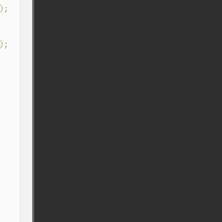
);

);
