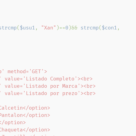
strcmp
(
$usu1
, 
"Xan"
)==
0
)&& 
strcmp
(
$con1
, 
' method='GET'>
