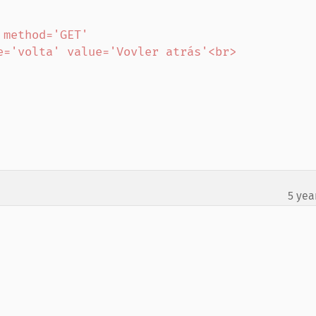
method='GET'

5 yea