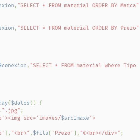
exion
,
"SELECT * FROM material ORDER BY Marca"
exion
,
"SELECT * FROM material ORDER BY Prezo"
$conexion
,
"SELECT * FROM material where Tipo 
ray
(
$datos
)) {

.
".jpg"
;

o'><img src='imaxes/
$srcImaxe
'>
o'
],
"<br>"
,
$fila
[
'Prezo'
],
"€<br></div>"
;
