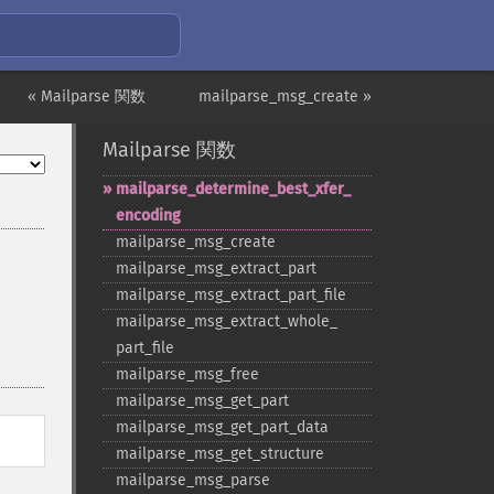
« Mailparse 関数
mailparse_msg_create »
Mailparse 関数
mailparse_​determine_​best_​xfer_​
encoding
mailparse_​msg_​create
mailparse_​msg_​extract_​part
mailparse_​msg_​extract_​part_​file
mailparse_​msg_​extract_​whole_​
part_​file
mailparse_​msg_​free
mailparse_​msg_​get_​part
mailparse_​msg_​get_​part_​data
mailparse_​msg_​get_​structure
mailparse_​msg_​parse