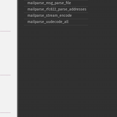
mailparse_​msg_​parse_​file
mailparse_​rfc822_​parse_​addresses
mailparse_​stream_​encode
mailparse_​uudecode_​all