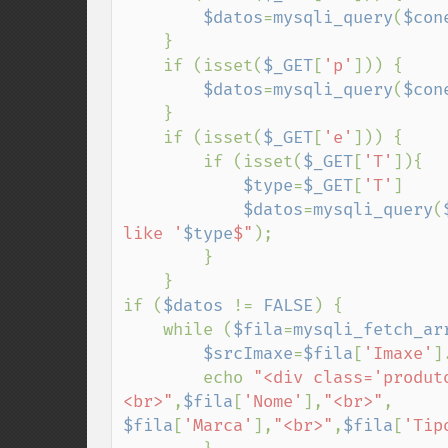
$datos
=
mysqli_query
(
$con
    }

    if (isset(
$_GET
[
'p'
])) {

$datos
=
mysqli_query
(
$con
    }

    if (isset(
$_GET
[
'e'
])) {

        if (isset(
$_GET
[
'T'
]){

$type
=
$_GET
[
'T'
]

$datos
=
mysqli_query
(
like '
$type
$"
);

        }

    }

if (
$datos 
!= 
FALSE
) {

    while (
$fila
=
mysqli_fetch_ar
$srcImaxe
=
$fila
[
'Imaxe'
]
        echo 
"<div class='produt
<br>"
,
$fila
[
'Nome'
],
"<br>"
$fila
[
'Marca'
],
"<br>"
,
$fila
[
'Tip