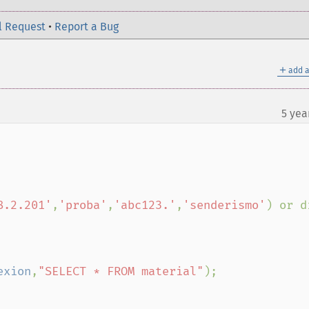
l Request
•
Report a Bug
＋
add a
5 yea
8.2.201'
,
'proba'
,
'abc123.'
,
'senderismo'
) or di
exion
,
"SELECT * FROM material"
);
