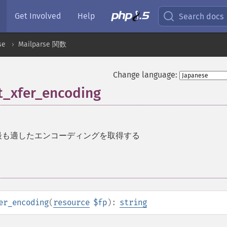
Get Involved
Help
Search docs
se
Mailparse 関数
Change language:
t_xfer_encoding
最も適したエンコーディングを取得する
er_encoding
(
resource
$fp
):
string