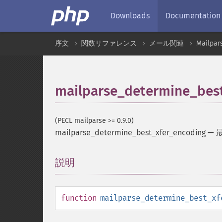
Downloads
Documentation
序文
関数リファレンス
メール関連
Mailpar
mailparse_determine_bes
(PECL mailparse >= 0.9.0)
mailparse_determine_best_xfer_encoding
—
説明
¶
function
mailparse_determine_best_xf