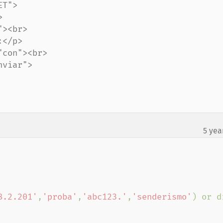
T">

5 yea
8.2.201'
,
'proba'
,
'abc123.'
,
'senderismo'
) or di