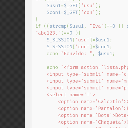
$usu1
=
$_GET
[
'usu'
];

$con1
=
$_GET
[
'con'
];

}

if ((
strcmp
(
$usu1
, 
"Eva"
)==
0 
|| 
"abc123."
)==
0 
){

$_SESSION
[
'usu'
]=
$usu1
;

$_SESSION
[
'con'
]=
$con1
;

    echo 
"Benvido: "
, 
$usu1
;

    echo 
"<form action='lista.php
    <input type='submit' name='c' value='Listado Completo'><br>

    <input type='submit' name='m' value='Listado por Marca'><br>

    <input type='submit' name='p' value='Listado por prezo'><br>

    <select name='T'>

        <option name='Calcetin'>Calcetin</option>

        <option name='Pantalon'>Pantalon</option>

        <option name='Bota'>Bota</option>

        <option name='Chaqueta'>Chaqueta</option>
