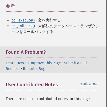
参考
¶
oci_execute()
- 文を実行する
oci_rollback()
- 未解決のデータベーストランザクシ
ョンをロールバックする
Found A Problem?
Learn How To Improve This Page
•
Submit a Pull
Request
•
Report a Bug
＋
User Contributed Notes
add a note
There are no user contributed notes for this page.