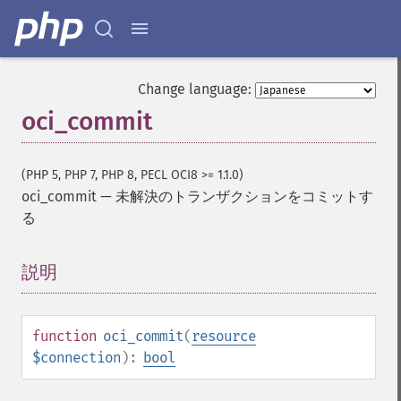
Change language:
oci_commit
(PHP 5, PHP 7, PHP 8, PECL OCI8 >= 1.1.0)
oci_commit
—
未解決のトランザクションをコミットす
る
説明
¶
function
oci_commit
(
resource
$connection
):
bool