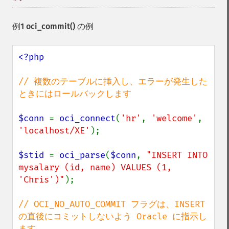
例1
oci_commit()
の例
<?php

// 複数のテーブルに挿入し、エラーが発生した
ときにはロールバックします

$conn 
= 
oci_connect
(
'hr'
, 
'welcome'
, 
'localhost/XE'
);

$stid 
= 
oci_parse
(
$conn
, 
"INSERT INTO 
mysalary (id, name) VALUES (1, 
'Chris')"
);

// OCI_NO_AUTO_COMMIT フラグは、INSERT 
の直後にコミットしないよう Oracle に指示し