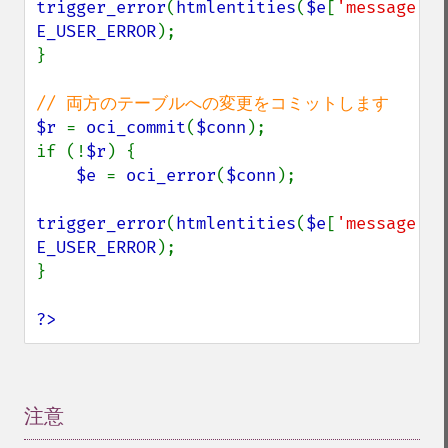
trigger_error
(
htmlentities
(
$e
[
'message'
E_USER_ERROR
);

}

$r 
= 
oci_commit
(
$conn
);

if (!
$r
) {

$e 
= 
oci_error
(
$conn
);

trigger_error
(
htmlentities
(
$e
[
'message'
E_USER_ERROR
);

}

?>
注意
¶