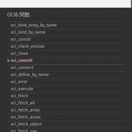
OCI8 関数
oci_​bind_​array_​by_​name
oci_​bind_​by_​name
oci_​cancel
oci_​client_​version
oci_​close
oci_​commit
oci_​connect
oci_​define_​by_​name
oci_​error
oci_​execute
oci_​fetch
oci_​fetch_​all
oci_​fetch_​array
oci_​fetch_​assoc
oci_​fetch_​object
oci_​fetch_​row