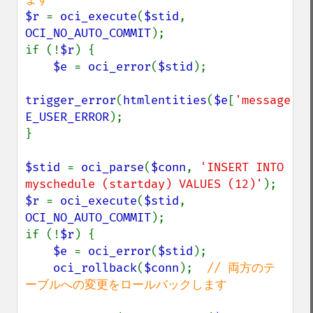
$r 
= 
oci_execute
(
$stid
, 
OCI_NO_AUTO_COMMIT
);

if (!
$r
) {    

$e 
= 
oci_error
(
$stid
);

trigger_error
(
htmlentities
(
$e
[
'message'
E_USER_ERROR
);

}

$stid 
= 
oci_parse
(
$conn
, 
'INSERT INTO 
myschedule (startday) VALUES (12)'
$r 
= 
oci_execute
(
$stid
, 
OCI_NO_AUTO_COMMIT
);

if (!
$r
) {    

$e 
= 
oci_error
(
$stid
);

oci_rollback
(
$conn
);  
// 両方のテ
ーブルへの変更をロールバックします
