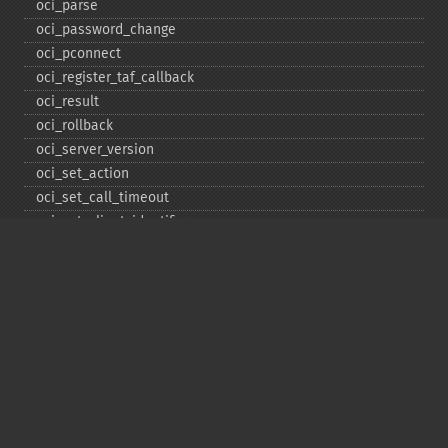
oci_​parse
oci_​password_​change
oci_​pconnect
oci_​register_​taf_​callback
oci_​result
oci_​rollback
oci_​server_​version
oci_​set_​action
oci_​set_​call_​timeout
oci_​set_​client_​identifier
oci_​set_​client_​info
oci_​set_​db_​operation
oci_​set_​edition
oci_​set_​module_​name
oci_​set_​prefetch
oci_​set_​prefetch_​lob
oci_​statement_​type
oci_​unregister_​taf_​callback