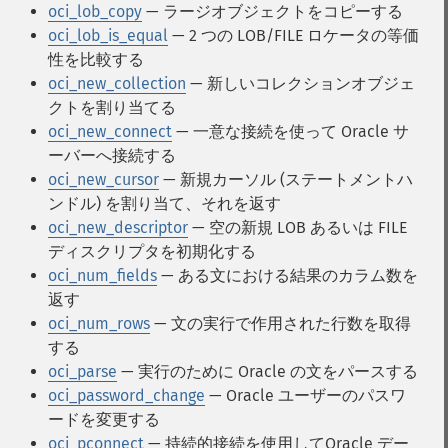
oci_lob_copy
— ラージオブジェクトをコピーする
oci_lob_is_equal
— 2 つの LOB/FILE ロケータの等価
性を比較する
oci_new_collection
— 新しいコレクションオブジェ
クトを割り当てる
oci_new_connect
— 一意な接続を使って Oracle サ
ーバーへ接続する
oci_new_cursor
— 新規カーソル (ステートメントハ
ンドル) を割り当て、それを返す
oci_new_descriptor
— 空の新規 LOB あるいは FILE
ディスクリプタを初期化する
oci_num_fields
— ある文における結果のカラム数を
返す
oci_num_rows
— 文の実行で作用された行数を取得
する
oci_parse
— 実行のために Oracle の文をパースする
oci_password_change
— Oracle ユーザーのパスワ
ードを変更する
oci_pconnect
— 持続的接続を使用してOracle デー