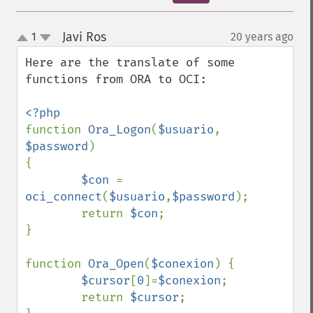
Javi Ros
1
20 years ago
¶
up
down
Here are the translate of some 
functions from ORA to OCI:

function 
Ora_Logon
(
$usuario
, 
$password
)

{

$con 
= 
oci_connect
(
$usuario
,
$password
);

        return 
$con
;

}

function 
Ora_Open
(
$conexion
) {

$cursor
[
0
]=
$conexion
;

        return 
$cursor
;
