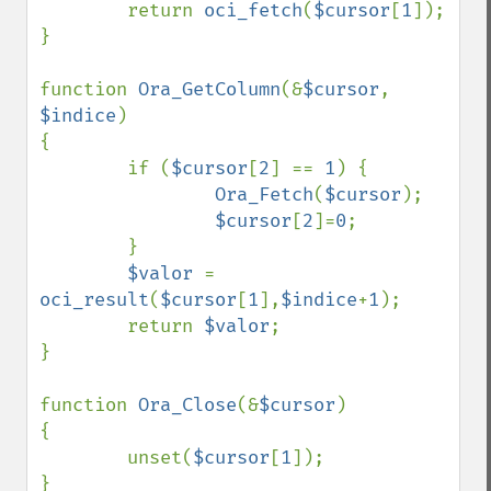
        return 
oci_fetch
(
$cursor
[
1
]);

}

function 
Ora_GetColumn
(&
$cursor
, 
$indice
)

{

        if (
$cursor
[
2
] == 
1
) {

Ora_Fetch
(
$cursor
);

$cursor
[
2
]=
0
;

        }

$valor 
= 
oci_result
(
$cursor
[
1
],
$indice
+
1
);

        return 
$valor
;

}

function 
Ora_Close
(&
$cursor
)

{

        unset(
$cursor
[
1
]);

}
