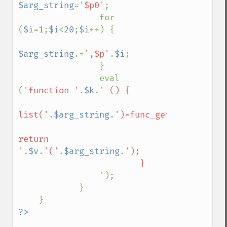
$arg_string
=
'$p0'
;

                for 
(
$i
=
1
;
$i
<
20
;
$i
++) {

$arg_string
.=
',$p'
.
$i
;

                }

                eval 
(
'function '
.
$k
.
' () {

list('
.
$arg_string
.
')=func_get_args();

return 
'
.
$v
.
'('
.
$arg_string
.
');

                        }

                '
);

            }
