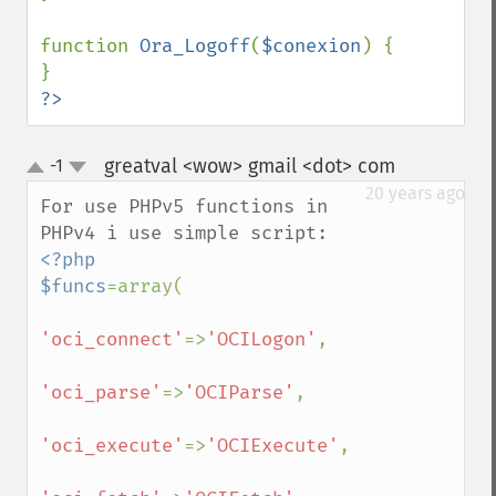
function 
Ora_Logoff
(
$conexion
) {

?>
greatval <wow> gmail <dot> com
-1
¶
up
down
20 years ago
For use PHPv5 functions in 
<?php

$funcs
=array(

'oci_connect'
=>
'OCILogon'
,

'oci_parse'
=>
'OCIParse'
,

'oci_execute'
=>
'OCIExecute'
,
