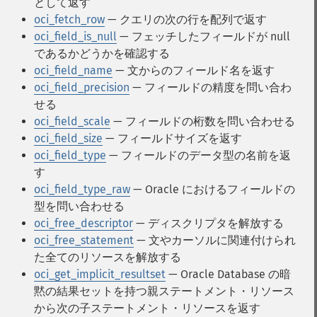
として返す
oci_fetch_row
— クエリの次の行を配列で返す
oci_field_is_null
— フェッチしたフィールドが null
であるかどうかを確認する
oci_field_name
— 文からのフィールド名を返す
oci_field_precision
— フィールドの精度を問い合わ
せる
oci_field_scale
— フィールドの桁数を問い合わせる
oci_field_size
— フィールドサイズを返す
oci_field_type
— フィールドのデータ型の名前を返
す
oci_field_type_raw
— Oracle におけるフィールドの
型を問い合わせる
oci_free_descriptor
— ディスクリプタを解放する
oci_free_statement
— 文やカーソルに関連付けられ
た全てのリソースを解放する
oci_get_implicit_resultset
— Oracle Database の暗
黙の結果セットを持つ親ステートメント・リソース
から次の子ステートメント・リソースを返す