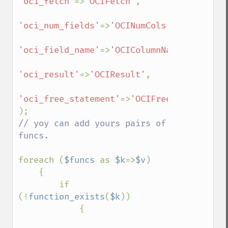
'oci_fetch'
=>
'OCIFetch'
,

'oci_num_fields'
=>
'OCINumCols'
,

'oci_field_name'
=>
'OCIColumnName'
,

'oci_result'
=>
'OCIResult'
,

'oci_free_statement'
=>
'OCIFreeStatement'
,

// yoy can add yours pairs of 
funcs.

foreach (
$funcs 
as 
$k
=>
$v
)

    {

        if 
(!
function_exists
(
$k
))

            {
