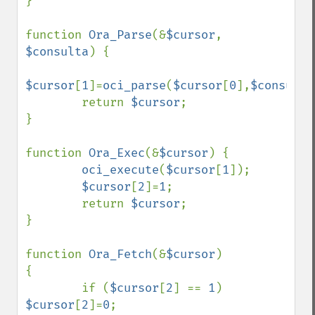
}

function 
Ora_Parse
(&
$cursor
, 
$consulta
) {

$cursor
[
1
]=
oci_parse
(
$cursor
[
0
],
$consulta
        return 
$cursor
;

}

function 
Ora_Exec
(&
$cursor
) {

oci_execute
(
$cursor
[
1
]);

$cursor
[
2
]=
1
;

        return 
$cursor
;

}

function 
Ora_Fetch
(&
$cursor
)

{

        if (
$cursor
[
2
] == 
1
) 
$cursor
[
2
]=
0
;
