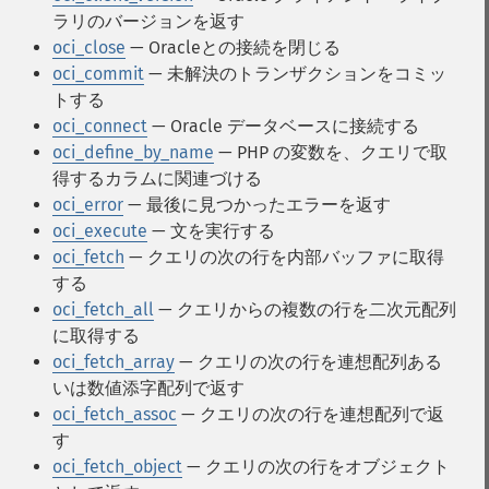
ラリのバージョンを返す
oci_close
— Oracleとの接続を閉じる
oci_commit
— 未解決のトランザクションをコミッ
トする
oci_connect
— Oracle データベースに接続する
oci_define_by_name
— PHP の変数を、クエリで取
得するカラムに関連づける
oci_error
— 最後に見つかったエラーを返す
oci_execute
— 文を実行する
oci_fetch
— クエリの次の行を内部バッファに取得
する
oci_fetch_all
— クエリからの複数の行を二次元配列
に取得する
oci_fetch_array
— クエリの次の行を連想配列ある
いは数値添字配列で返す
oci_fetch_assoc
— クエリの次の行を連想配列で返
す
oci_fetch_object
— クエリの次の行をオブジェクト