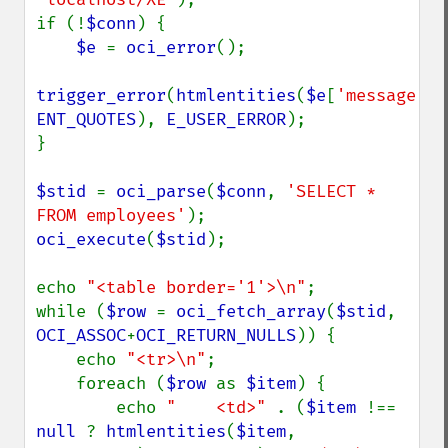
if (!
$conn
) {

$e 
= 
oci_error
();

trigger_error
(
htmlentities
(
$e
[
'message'
ENT_QUOTES
), 
E_USER_ERROR
);

}

$stid 
= 
oci_parse
(
$conn
, 
'SELECT * 
FROM employees'
oci_execute
(
$stid
);

echo 
"<table border='1'>\n"
;

while (
$row 
= 
oci_fetch_array
(
$stid
, 
OCI_ASSOC
+
OCI_RETURN_NULLS
)) {

    echo 
"<tr>\n"
;

    foreach (
$row 
as 
$item
) {

        echo 
"    <td>" 
. (
$item 
!== 
null 
? 
htmlentities
(
$item
, 