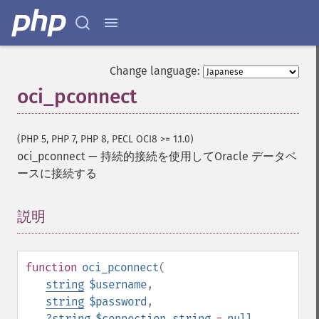
Change language:
oci_pconnect
(PHP 5, PHP 7, PHP 8, PECL OCI8 >= 1.1.0)
oci_pconnect
—
持続的接続を使用してOracle データベ
ースに接続する
説明
¶
function
oci_pconnect
(
string
$username
,
string
$password
,
?
string
$connection_string
=
null
,