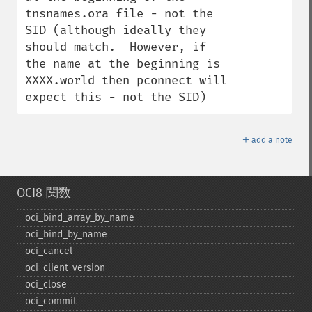
tnsnames.ora file - not the 
SID (although ideally they 
should match.  However, if 
the name at the beginning is 
XXXX.world then pconnect will 
expect this - not the SID)
＋
add a note
OCI8 関数
oci_​bind_​array_​by_​name
oci_​bind_​by_​name
oci_​cancel
oci_​client_​version
oci_​close
oci_​commit