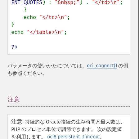
ENT_QUOTES
) : 
"&nbsp;"
) . 
"</td>\n"
;

    }

    echo 
"</tr>\n"
;

}

echo 
"</table>\n"
;

?>
パラメータの使いかたについては、
oci_connect()
の例
も参照ください。
注意
¶
注意
:
持続的な Oracle接続の生存時間と最大数は、
PHP のプロセス単位で調節できます。 次の設定値
を利用します。
oci8.persistent_timeout
,