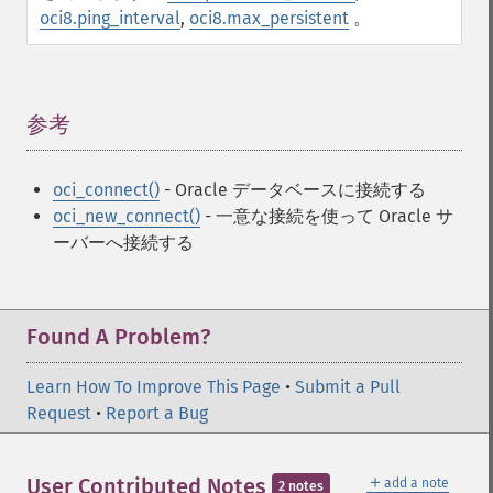
oci8.ping_interval
,
oci8.max_persistent
。
参考
¶
oci_connect()
- Oracle データベースに接続する
oci_new_connect()
- 一意な接続を使って Oracle サ
ーバーへ接続する
Found A Problem?
Learn How To Improve This Page
•
Submit a Pull
Request
•
Report a Bug
＋
User Contributed Notes
add a note
2 notes