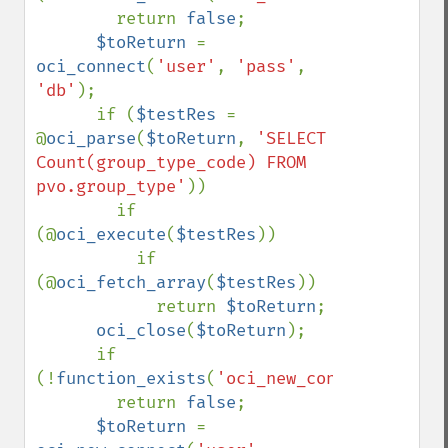
        return 
false
;

$toReturn 
= 
oci_connect
(
'user'
, 
'pass'
, 
'db'
);

      if (
$testRes 
= 
@
oci_parse
(
$toReturn
, 
'SELECT 
Count(group_type_code) FROM 
pvo.group_type'
))

        if 
(@
oci_execute
(
$testRes
))

          if 
(@
oci_fetch_array
(
$testRes
))

            return 
$toReturn
;

oci_close
(
$toReturn
);

      if 
(!
function_exists
(
'oci_new_connect'
))

        return 
false
;

$toReturn 
= 