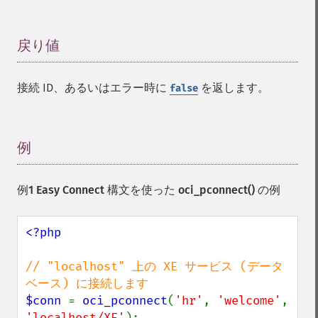
戻り値
¶
接続 ID、あるいはエラー時に
を返します。
false
例
¶
例1 Easy Connect 構文を使った
oci_pconnect()
の例
<?php

// "localhost" 上の XE サービス (データ
$conn 
= 
oci_pconnect
(
'hr'
, 
'welcome'
, 
'localhost/XE'
);
