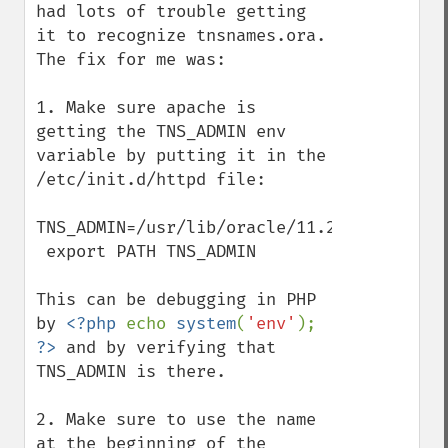
had lots of trouble getting 
it to recognize tnsnames.ora.  
The fix for me was:

1. Make sure apache is 
getting the TNS_ADMIN env 
variable by putting it in the 
/etc/init.d/httpd file:

TNS_ADMIN=/usr/lib/oracle/11.2/client64/n
 export PATH TNS_ADMIN

This can be debugging in PHP 
by 
<?php 
echo 
system
(
'env'
); 
?>
 and by verifying that 
TNS_ADMIN is there.

2. Make sure to use the name 
at the beginning of the 