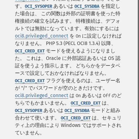
す。
あるいは
を指定し
OCI_SYSOPER
OCI_SYSDBA
た場合は、 この関数は外部の証明書を使った特
権接続の確立を試みます。 特権接続は、デフォ
ルトでは無効になっています。有効にするには
oci8.privileged_connect
を
に設定しなければ
On
なりません。
PHP 5.3 (PECL OCI8 1.3.4) 以降、
モードを使えるようになりまし
OCI_CRED_EXT
た。 これは、Oracle に外部認証あるいは OS 認
証を使うよう指示します。 どちらかをデータベ
ースで設定しておかなければなりません。
フラグを使えるのは、ユーザー名
OCI_CRED_EXT
が "/" でパスワードが空のときだけです。
oci8.privileged_connect
は
あるいは
のど
On
Off
ちらでもかまいません。
は、
OCI_CRED_EXT
あるいは
モードと組み
OCI_SYSOPER
OCI_SYSDBA
合わせて使います。
は、セキュリ
OCI_CRED_EXT
ティ上の理由により Windows ではサポートされ
ていません。