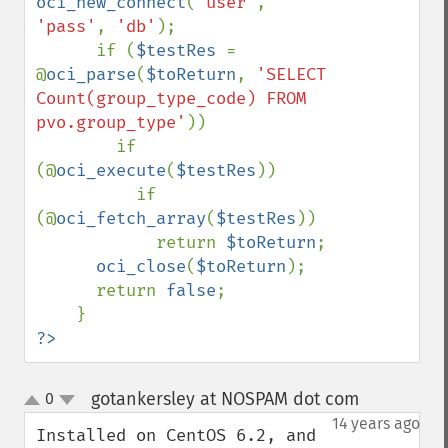
oci_new_connect
(
'user'
, 
'pass'
, 
'db'
);

      if (
$testRes 
= 
@
oci_parse
(
$toReturn
, 
'SELECT 
Count(group_type_code) FROM 
pvo.group_type'
))

        if 
(@
oci_execute
(
$testRes
))

          if 
(@
oci_fetch_array
(
$testRes
))

            return 
$toReturn
;

oci_close
(
$toReturn
);

      return 
false
;

?>
gotankersley at NOSPAM dot com
0
¶
up
down
14 years ago
Installed on CentOS 6.2, and 