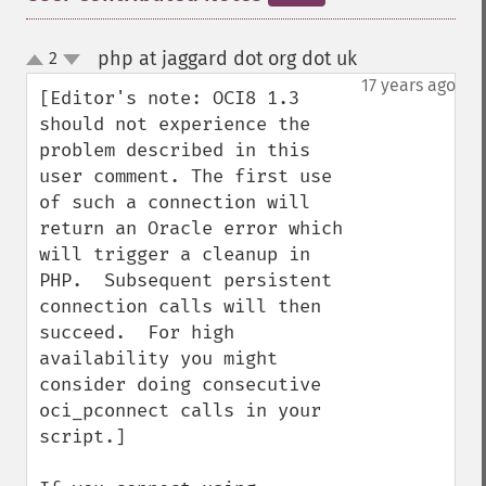
php at jaggard dot org dot uk
2
¶
up
down
17 years ago
[Editor's note: OCI8 1.3 
should not experience the 
problem described in this 
user comment. The first use 
of such a connection will 
return an Oracle error which 
will trigger a cleanup in 
PHP.  Subsequent persistent 
connection calls will then 
succeed.  For high 
availability you might 
consider doing consecutive 
oci_pconnect calls in your 
script.]
