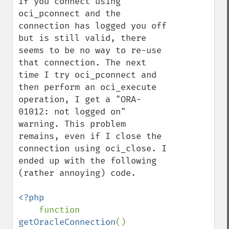
If you connect using 
oci_pconnect and the 
connection has logged you off 
but is still valid, there 
seems to be no way to re-use 
that connection. The next 
time I try oci_pconnect and 
then perform an oci_execute 
operation, I get a "ORA-
01012: not logged on" 
warning. This problem 
remains, even if I close the 
connection using oci_close. I 
ended up with the following 
(rather annoying) code.

<?php

function 
getOracleConnection
()
