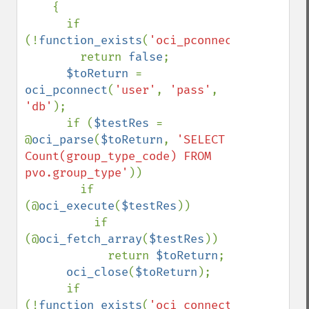
    {

      if 
(!
function_exists
(
'oci_pconnect'
))

        return 
false
;

$toReturn 
= 
oci_pconnect
(
'user'
, 
'pass'
, 
'db'
);

      if (
$testRes 
= 
@
oci_parse
(
$toReturn
, 
'SELECT 
Count(group_type_code) FROM 
pvo.group_type'
))

        if 
(@
oci_execute
(
$testRes
))

          if 
(@
oci_fetch_array
(
$testRes
))

            return 
$toReturn
;

oci_close
(
$toReturn
);

      if 
(!
function_exists
(
'oci_connect'
))
