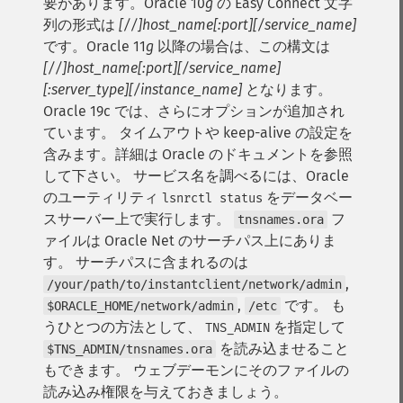
要があります。Oracle 10
g
の Easy Connect 文字
列の形式は
[//]host_name[:port][/service_name]
です。Oracle 11
g
以降の場合は、この構文は
[//]host_name[:port][/service_name]
[:server_type][/instance_name]
となります。
Oracle 19c では、さらにオプションが追加され
ています。 タイムアウトや keep-alive の設定を
含みます。詳細は Oracle のドキュメントを参照
して下さい。 サービス名を調べるには、Oracle
のユーティリティ
をデータベー
lsnrctl status
スサーバー上で実行します。
フ
tnsnames.ora
ァイルは Oracle Net のサーチパス上にありま
す。 サーチパスに含まれるのは
,
/your/path/to/instantclient/network/admin
,
です。 も
$ORACLE_HOME/network/admin
/etc
うひとつの方法として、
を指定して
TNS_ADMIN
を読み込ませること
$TNS_ADMIN/tnsnames.ora
もできます。 ウェブデーモンにそのファイルの
読み込み権限を与えておきましょう。