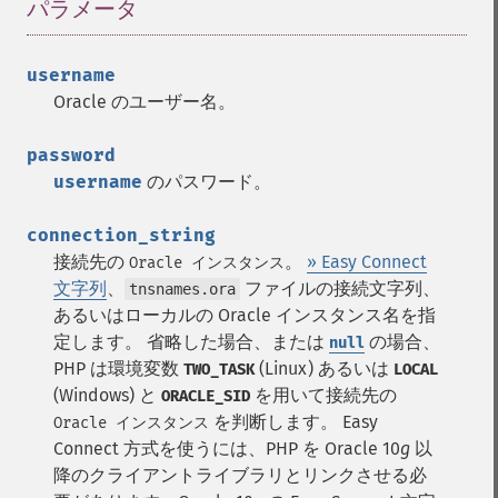
パラメータ
¶
username
Oracle のユーザー名。
password
username
のパスワード。
connection_string
接続先の
。
» Easy Connect
Oracle インスタンス
文字列
、
ファイルの接続文字列、
tnsnames.ora
あるいはローカルの Oracle インスタンス名を指
定します。
省略した場合、または
の場合、
null
PHP は環境変数
(Linux) あるいは
TWO_TASK
LOCAL
(Windows) と
を用いて接続先の
ORACLE_SID
を判断します。
Easy
Oracle インスタンス
Connect 方式を使うには、PHP を Oracle 10
g
以
降のクライアントライブラリとリンクさせる必