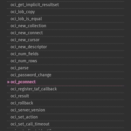
oci_​get_​implicit_​resultset
oci_​lob_​copy
oci_​lob_​is_​equal
oci_​new_​collection
oci_​new_​connect
oci_​new_​cursor
oci_​new_​descriptor
oci_​num_​fields
oci_​num_​rows
oci_​parse
oci_​password_​change
oci_​pconnect
oci_​register_​taf_​callback
oci_​result
oci_​rollback
oci_​server_​version
oci_​set_​action
oci_​set_​call_​timeout